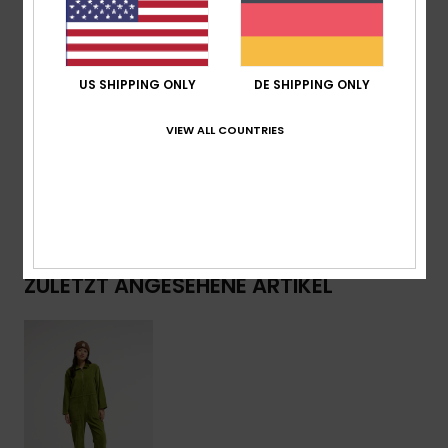
Reißverschluss Vorne, Aufgesetzte Gesäßtasche,
Kragen
Branding:
Recyceltes Label-Pack
US SHIPPING ONLY
DE SHIPPING ONLY
Zusammensetzung
[Hauptstoff] 50 % Baumwolle, 50 %
recycelte Baumwolle
VIEW ALL COUNTRIES
Versand & Rückversand
ZULETZT ANGESEHENE ARTIKEL