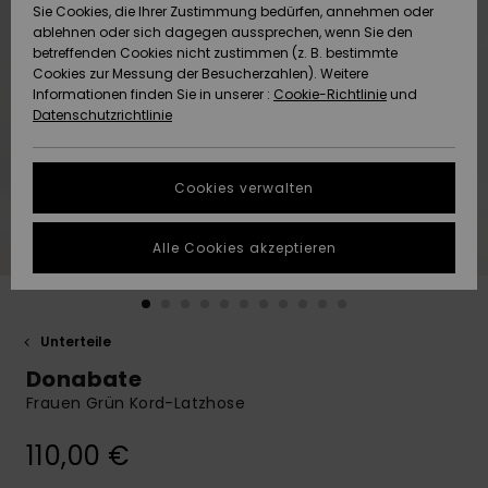
Freedom
Sie Cookies, die Ihrer Zustimmung bedürfen, annehmen oder
Community
ablehnen oder sich dagegen aussprechen, wenn Sie den
HILFE & KONTAKT
betreffenden Cookies nicht zustimmen (z. B. bestimmte
Datenschutz
Brandneu
Brandneu
Cookies zur Messung der Besucherzahlen). Weitere
Informationen finden Sie in unserer :
Cookie-Richtlinie
und
NACHHALTIGKEIT
Datenschutzrichtlinie
Größenführer
Highlights
Highlights
SHOPS
Starten Sie eine
Cookies verwalten
Unterhaltung,
QUIKSILVER APP
um die
schnellste
Alle Cookies akzeptieren
Antwort auf Ihre
WUNSCHLISTE
Frage zu
erhalten.
Unterteile
Unterhaltung
starten
Donabate
Finden Sie
Frauen Grün Kord-Latzhose
Antworten auf
die häufigsten
110,00 €
Fragen sowie
unser