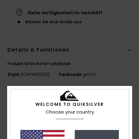
Siehe Verfügbarkeit im Geschäft
Wählen Sie eine Größe aus
Details & Funktionen
Frauen Grün Kord-Latzhose
Style
EQWWD03132
Farbcode
gmv0
Funktionen
Material:
Cord, 50 % Baumwolle, 50 % Recycelte
WELCOME TO QUIKSILVER
Baumwolle [295 G/M²]
Choose your country
Passform:
Langärmlig Mit Weitem Bein
Waschung:
Extra Weich Dank Waschung
Sonstiges:
Saisonales Allover-Muster,