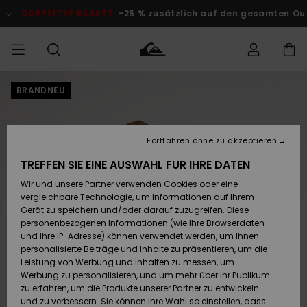
Direkt
zur
DOPPELTER RABATT
-25 % zusätzlich auf den gesamten Outlet
Produktinformation
springen
BRANDNEU
Auf meine
MÄNNER
Kleidung
Kleidung
Shop
Surf Shop
Snow Shop
Outlet
Bestellung
Männer
Männer
Herren
zugreifen
JUNGEN
Fortfahren ohne zu akzeptieren
Accessoires
Accessoires
Brandneu
Versand
Surf Shop
Snow Shop
Outlet
TREFFEN SIE EINE AUSWAHL FÜR IHRE DATEN
FRAUEN
Kinder
Kinder
KINDER
Wir und unsere Partner verwenden Cookies oder eine
Retouren
Schuhe&
Schuhe&
Highlights
vergleichbare Technologie, um Informationen auf Ihrem
Flip-Flops
Flip-Flops
SURF
Gerät zu speichern und/oder darauf zuzugreifen. Diese
Highlights
Snow Shop
Outlet
personenbezogenen Informationen (wie Ihre Browserdaten
Bezahlung
Damen
Frauen
und Ihre IP-Adresse) können verwendet werden, um Ihnen
Snow
SNOW
personalisierte Beiträge und Inhalte zu präsentieren, um die
Surf
Surf
Geschenkkarte
Leistung von Werbung und Inhalten zu messen, um
Community
Werbung zu personalisieren, und um mehr über ihr Publikum
Highlights
DOPPELTER
zu erfahren, um die Produkte unserer Partner zu entwickeln
RABATT
Quiksilver
Snow
Snow
und zu verbessern. Sie können Ihre Wahl so einstellen, dass