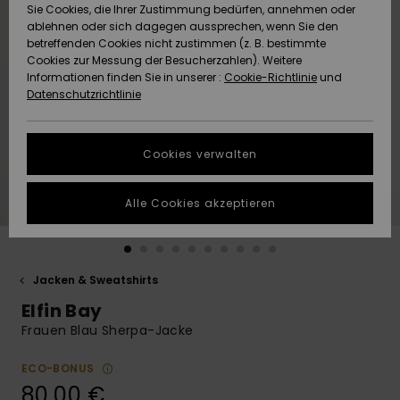
Freedom
Sie Cookies, die Ihrer Zustimmung bedürfen, annehmen oder
Community
HILFE & KONTAKT
ablehnen oder sich dagegen aussprechen, wenn Sie den
betreffenden Cookies nicht zustimmen (z. B. bestimmte
Datenschutz
Brandneu
Brandneu
Cookies zur Messung der Besucherzahlen). Weitere
NACHHALTIGKEIT
Informationen finden Sie in unserer :
Cookie-Richtlinie
und
Datenschutzrichtlinie
Größenführer
Highlights
Highlights
SHOPS
Starten Sie eine
Cookies verwalten
QUIKSILVER APP
Unterhaltung,
um die
schnellste
Alle Cookies akzeptieren
WUNSCHLISTE
Antwort auf Ihre
Frage zu
erhalten.
Jacken & Sweatshirts
Unterhaltung
starten
Elfin Bay
Finden Sie
Frauen Blau Sherpa-Jacke
Antworten auf
die häufigsten
ECO-BONUS
Fragen sowie
80,00 €
unser