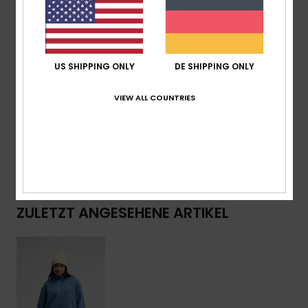
Taschen:
Seitliche Eingrifftaschen
Verschluss:
Reißverschluss Vorne
Bündchen:
Elastisch
Branding:
Saisonales Gummi-Patch Auf Der Brust
US SHIPPING ONLY
DE SHIPPING ONLY
Zusammensetzung
[Hauptstoff] 100 % recyceltes
VIEW ALL COUNTRIES
Polyester
Versand & Rückversand
ZULETZT ANGESEHENE ARTIKEL