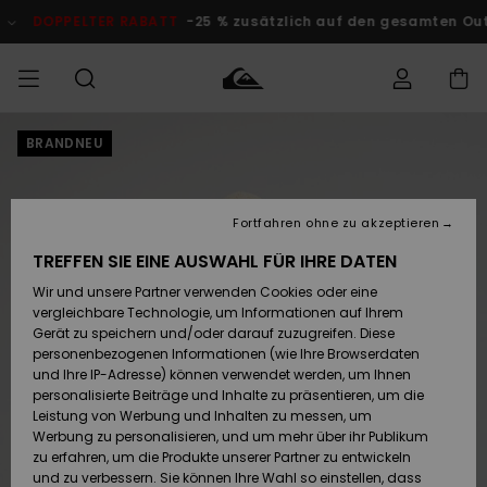
Direkt
zur
DOPPELTER RABATT
-25 % zusätzlich auf den gesamten Outlet
Produktinformation
springen
BRANDNEU
Auf meine
MÄNNER
Kleidung
Kleidung
Shop
Surf Shop
Snow Shop
Outlet
Bestellung
Männer
Männer
Herren
zugreifen
JUNGEN
Fortfahren ohne zu akzeptieren
Accessoires
Accessoires
Brandneu
Versand
Surf Shop
Snow Shop
Outlet
TREFFEN SIE EINE AUSWAHL FÜR IHRE DATEN
FRAUEN
Kinder
Kinder
KINDER
Wir und unsere Partner verwenden Cookies oder eine
Retouren
Schuhe&
Schuhe&
Highlights
vergleichbare Technologie, um Informationen auf Ihrem
Flip-Flops
Flip-Flops
SURF
Gerät zu speichern und/oder darauf zuzugreifen. Diese
Highlights
Snow Shop
Outlet
personenbezogenen Informationen (wie Ihre Browserdaten
Bezahlung
Damen
Frauen
und Ihre IP-Adresse) können verwendet werden, um Ihnen
Snow
SNOW
personalisierte Beiträge und Inhalte zu präsentieren, um die
Surf
Surf
Geschenkkarte
Leistung von Werbung und Inhalten zu messen, um
Community
Werbung zu personalisieren, und um mehr über ihr Publikum
Highlights
OUTLET
zu erfahren, um die Produkte unserer Partner zu entwickeln
Quiksilver
Snow
Snow
und zu verbessern. Sie können Ihre Wahl so einstellen, dass