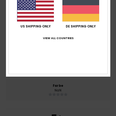
2026
100% unserer Kunden empfehlen dieses Produkt
Komfort
US SHIPPING ONLY
DE SHIPPING ONLY
NaN
VIEW ALL COUNTRIES
Preis-Leistungs-Verhältnis
5.0
Größe
Material
5.0
Zu klein
Zu groß
Farbe
NaN