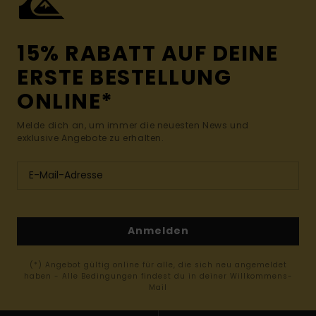
15% RABATT AUF DEINE
ERSTE BESTELLUNG
ONLINE*
Melde dich an, um immer die neuesten News und
exklusive Angebote zu erhalten.
Anmelden
(*) Angebot gültig online für alle, die sich neu angemeldet
haben - Alle Bedingungen findest du in deiner Willkommens-
Mail