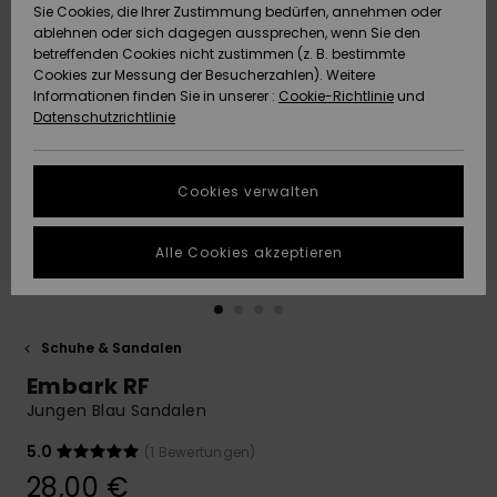
Freedom
Sie Cookies, die Ihrer Zustimmung bedürfen, annehmen oder
Community
ablehnen oder sich dagegen aussprechen, wenn Sie den
HILFE & KONTAKT
betreffenden Cookies nicht zustimmen (z. B. bestimmte
Datenschutz
Brandneu
Brandneu
Cookies zur Messung der Besucherzahlen). Weitere
Informationen finden Sie in unserer :
Cookie-Richtlinie
und
NACHHALTIGKEIT
Datenschutzrichtlinie
Größenführer
Highlights
Highlights
SHOPS
Starten Sie eine
Cookies verwalten
Unterhaltung,
QUIKSILVER APP
um die
schnellste
Alle Cookies akzeptieren
Antwort auf Ihre
WUNSCHLISTE
Frage zu
erhalten.
Schuhe & Sandalen
Unterhaltung
starten
Embark RF
Finden Sie
Jungen Blau Sandalen
Antworten auf
die häufigsten
5.0
(1 Bewertungen)
Fragen sowie
28,00 €
unser