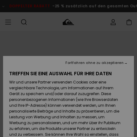
Direkt
zur
DOPPELTER RABATT
-25 % zusätzlich auf den gesamten Outlet-
Produktinformation
springen
Auf meine
MÄNNER
Kleidung
Kleidung
Shop
Surf Shop
Snow Shop
Outlet
Bestellung
Männer
Männer
Herren
zugreifen
JUNGEN
Fortfahren ohne zu akzeptieren
Accessoires
Accessoires
Brandneu
Versand
Surf Shop
Snow Shop
Outlet
TREFFEN SIE EINE AUSWAHL FÜR IHRE DATEN
FRAUEN
Kinder
Kinder
KINDER
Wir und unsere Partner verwenden Cookies oder eine
Retouren
Schuhe&
Schuhe&
Highlights
vergleichbare Technologie, um Informationen auf Ihrem
Flip-Flops
Flip-Flops
SURF
Gerät zu speichern und/oder darauf zuzugreifen. Diese
Highlights
Snow Shop
Outlet
personenbezogenen Informationen (wie Ihre Browserdaten
Bezahlung
Damen
Frauen
und Ihre IP-Adresse) können verwendet werden, um Ihnen
Snow
SNOW
personalisierte Beiträge und Inhalte zu präsentieren, um die
Surf
Surf
Geschenkkarte
Leistung von Werbung und Inhalten zu messen, um
Community
Werbung zu personalisieren, und um mehr über ihr Publikum
Highlights
DOPPELTER
zu erfahren, um die Produkte unserer Partner zu entwickeln
RABATT
Quiksilver
Snow
Snow
und zu verbessern. Sie können Ihre Wahl so einstellen, dass