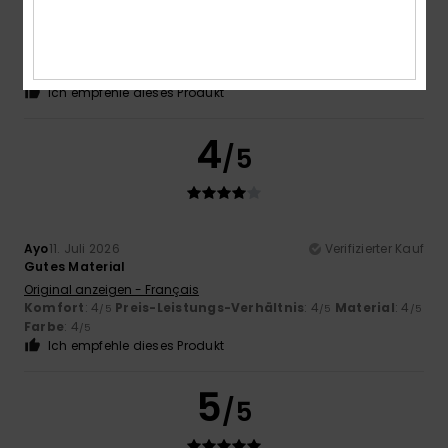
Gute Qualität
Original anzeigen - Castellano
Komfort
: 5
Preis-Leistungs-Verhältnis
: 5
Größe
: Zu
/5
/5
groß
Material
: 5
Farbe
: 5
/5
/5
Ich empfehle dieses Produkt
4
/5
Ayo
11. Juli 2026
Verifizierter Kauf
Gutes Material
Original anzeigen - Français
Komfort
: 4
Preis-Leistungs-Verhältnis
: 4
Material
: 4
/5
/5
/5
Farbe
: 4
/5
Ich empfehle dieses Produkt
5
/5