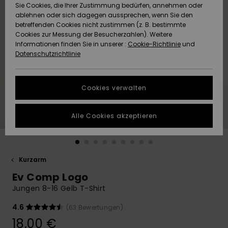
Freedom
Sie Cookies, die Ihrer Zustimmung bedürfen, annehmen oder
Community
ablehnen oder sich dagegen aussprechen, wenn Sie den
HILFE & KONTAKT
betreffenden Cookies nicht zustimmen (z. B. bestimmte
Datenschutz
Brandneu
Brandneu
Cookies zur Messung der Besucherzahlen). Weitere
Informationen finden Sie in unserer :
Cookie-Richtlinie
und
NACHHALTIGKEIT
Datenschutzrichtlinie
Größenführer
Highlights
Highlights
SHOPS
Starten Sie eine
Cookies verwalten
Unterhaltung,
QUIKSILVER APP
um die
schnellste
Alle Cookies akzeptieren
Antwort auf Ihre
WUNSCHLISTE
Frage zu
erhalten.
Kurzarm
Unterhaltung
starten
Ev Comp Logo
Finden Sie
Jungen 8-16 Gelb T-Shirt
Antworten auf
die häufigsten
4.6
(63 Bewertungen)
Fragen sowie
18,00 €
unser