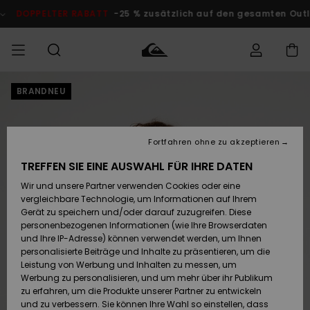
Direkt
zur
DOPPELTER RABATT
-25 % zusätzlich auf den gesamten O
Produktinformation
springen
BRANDNEU
Auf meine
MÄNNER
Kleidung
Kleidung
Shop
Surf Shop
Snow Shop
Outlet
Bestellung
Männer
Männer
Herren
zugreifen
JUNGEN
Fortfahren ohne zu akzeptieren
Accessoires
Accessoires
Brandneu
Versand
Surf Shop
Snow Shop
Outlet
TREFFEN SIE EINE AUSWAHL FÜR IHRE DATEN
FRAUEN
Kinder
Kinder
KINDER
Wir und unsere Partner verwenden Cookies oder eine
Retouren
Schuhe&
Schuhe&
Highlights
vergleichbare Technologie, um Informationen auf Ihrem
Flip-Flops
Flip-Flops
SURF
Gerät zu speichern und/oder darauf zuzugreifen. Diese
Highlights
Snow Shop
Outlet
personenbezogenen Informationen (wie Ihre Browserdaten
Bezahlung
Damen
Frauen
und Ihre IP-Adresse) können verwendet werden, um Ihnen
Snow
SNOW
personalisierte Beiträge und Inhalte zu präsentieren, um die
Surf
Surf
Geschenkkarte
Leistung von Werbung und Inhalten zu messen, um
Community
Werbung zu personalisieren, und um mehr über ihr Publikum
Highlights
DOPPELTER
zu erfahren, um die Produkte unserer Partner zu entwickeln
RABATT
Quiksilver
Snow
Snow
und zu verbessern. Sie können Ihre Wahl so einstellen, dass