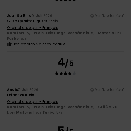
Juanita Bina
9. Juli 2026
Verifizierter Kauf
Gute Qualität, guter Preis
Original anzeigen - Français
Komfort
: 5
Preis-Leistungs-Verhältnis
: 5
Material
: 5
/5
/5
/5
Farbe
: 5
/5
Ich empfehle dieses Produkt
4
/5
Anais
7. Juli 2026
Verifizierter Kauf
Leider zu klein
Original anzeigen - Français
Komfort
: 5
Preis-Leistungs-Verhältnis
: 5
Größe
: Zu
/5
/5
klein
Material
: 5
Farbe
: 5
/5
/5
5