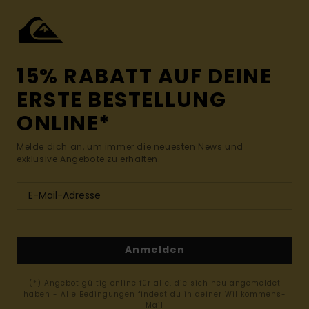
15% RABATT AUF DEINE
ERSTE BESTELLUNG
ONLINE*
Melde dich an, um immer die neuesten News und
exklusive Angebote zu erhalten.
Anmelden
(*) Angebot gültig online für alle, die sich neu angemeldet
haben - Alle Bedingungen findest du in deiner Willkommens-
Mail