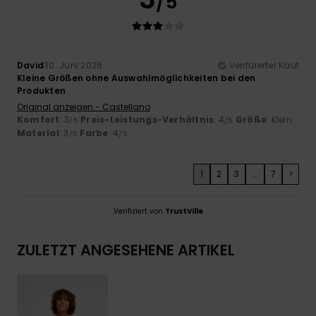
/5
David
30. Juni 2026
Verifizierter Kauf
Kleine Größen ohne Auswahlmöglichkeiten bei den
Produkten
Original anzeigen - Castellano
Komfort
: 3
Preis-Leistungs-Verhältnis
: 4
Größe
: Klein
/5
/5
Material
: 3
Farbe
: 4
/5
/5
1
2
3
...
7
>
Verifiziert von
TrustVille
ZULETZT ANGESEHENE ARTIKEL