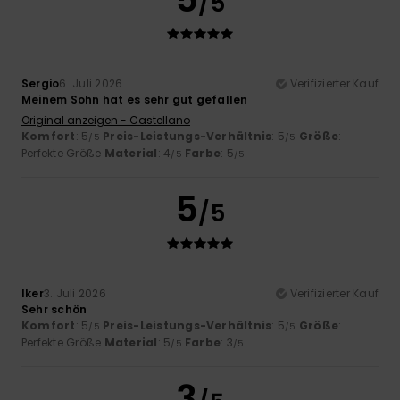
/5
Sergio
6. Juli 2026
Verifizierter Kauf
Meinem Sohn hat es sehr gut gefallen
Original anzeigen - Castellano
Komfort
: 5
Preis-Leistungs-Verhältnis
: 5
Größe
:
/5
/5
Perfekte Größe
Material
: 4
Farbe
: 5
/5
/5
5
/5
Iker
3. Juli 2026
Verifizierter Kauf
Sehr schön
Komfort
: 5
Preis-Leistungs-Verhältnis
: 5
Größe
:
/5
/5
Perfekte Größe
Material
: 5
Farbe
: 3
/5
/5
3