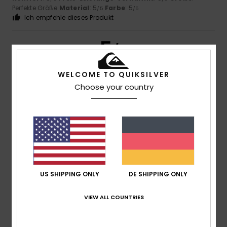
Perfekte Größe
Material
: 5
Farbe
: 5
/5
/5
Ich empfehle dieses Produkt
5
/5
WELCOME TO QUIKSILVER
Choose your country
Nicolas
16. Juli 2026
Verifizierter Kauf
Eine sehr schöne Farbe
Original anzeigen - Français
Komfort
: 5
Preis-Leistungs-Verhältnis
: 5
Größe
:
/5
/5
Perfekte Größe
Material
: 5
Farbe
: 5
/5
/5
Ich empfehle dieses Produkt
5
US SHIPPING ONLY
DE SHIPPING ONLY
/5
VIEW ALL COUNTRIES
Elsa
14. Juli 2026
Verifizierter Kauf