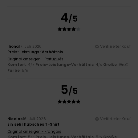
4
/5
Iliona
17. Juli 2026
Verifizierter Kauf
Preis-Leistungs-Verhältnis
Original anzeigen - Português
Komfort
: 4
Preis-Leistungs-Verhältnis
: 4
Größe
: Groß
/5
/5
Farbe
: 5
/5
5
/5
Nicolas
16. Juli 2026
Verifizierter Kauf
Ein sehr hübsches T-Shirt
Original anzeigen - Français
Komfort
: 5
Preis-Leistungs-Verhältnis
: 5
Größe
:
/5
/5