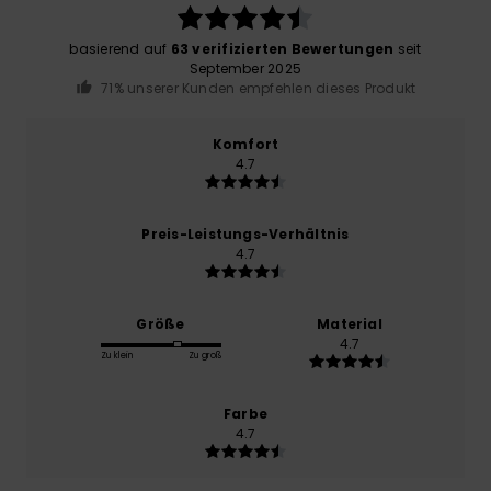
basierend auf
63 verifizierten Bewertungen
seit
September 2025
71% unserer Kunden empfehlen dieses Produkt
Komfort
4.7
Preis-Leistungs-Verhältnis
4.7
Größe
Material
4.7
Zu klein
Zu groß
Farbe
4.7