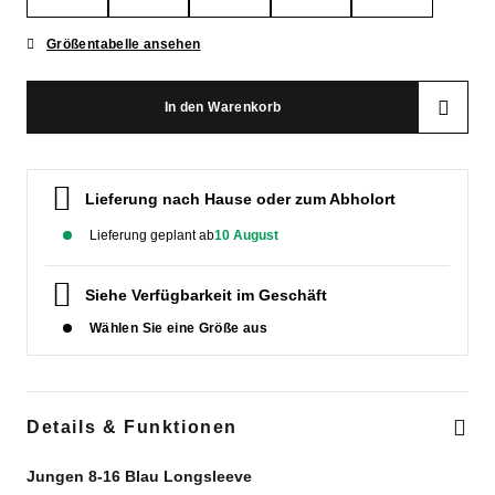
HILFE &
Datenschutz
Brandneu
Brandneu
KONTAKT
Größentabelle ansehen
Größenführer
NACHHALTIGKEIT
Highlights
Highlights
In den Warenkorb
Starten Sie eine
SHOPS
Unterhaltung, um
die schnellste
Lieferung nach Hause oder zum Abholort
QUIKSILVER APP
Antwort auf Ihre
Frage zu erhalten.
Lieferung geplant ab
10 August
WUNSCHLISTE
Unterhaltung
starten
Siehe Verfügbarkeit im Geschäft
Finden Sie
Wählen Sie eine Größe aus
Antworten auf die
häufigsten Fragen
sowie unser
Kontaktformular.
Details & Funktionen
FAQ
ansehen
Jungen 8-16 Blau Longsleeve