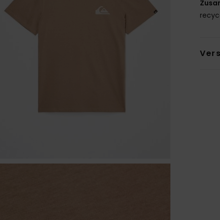
Zusa
recyc
Ver