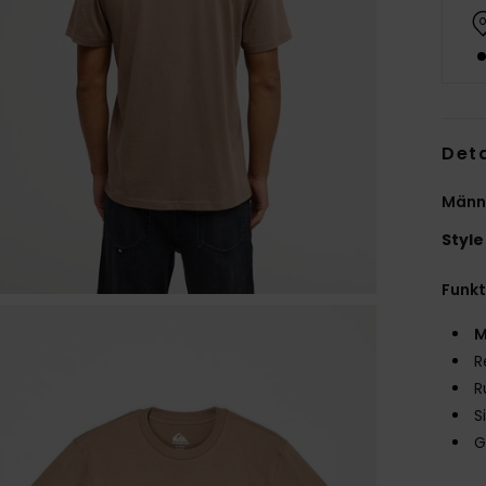
Deta
Männe
Style
Funk
M
R
R
S
G