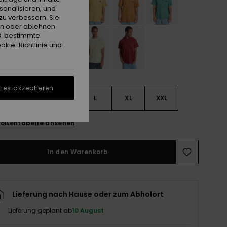
sonalisieren, und
zu verbessern. Sie
en oder ablehnen
B. bestimmte
okie-Richtlinie
und
ies akzeptieren
S
S
M
L
XL
XXL
ößentabelle ansehen
In den Warenkorb
Lieferung nach Hause oder zum Abholort
Lieferung geplant ab
10 August