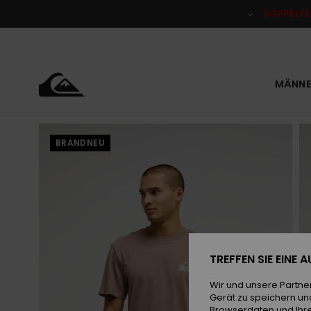
Direkt
zur
DOPPELTE
Produktinformation
springen
MÄNNE
BRANDNEU
TREFFEN SIE EINE
Wir und unsere Partne
Gerät zu speichern un
Browserdaten und Ihre