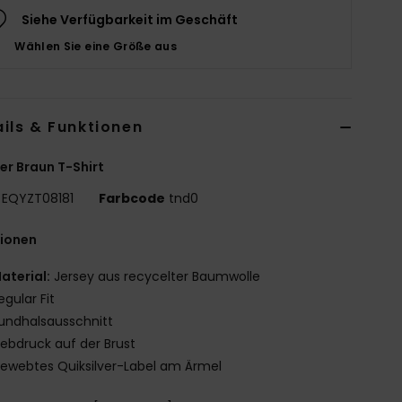
Siehe Verfügbarkeit im Geschäft
Wählen Sie eine Größe aus
ils & Funktionen
r Braun T-Shirt
EQYZT08181
Farbcode
tnd0
tionen
aterial:
Jersey aus recycelter Baumwolle
egular Fit
undhalsausschnitt
iebdruck auf der Brust
ewebtes Quiksilver-Label am Ärmel