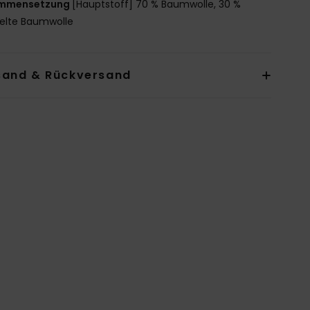
mmensetzung
[Hauptstoff] 70 % Baumwolle, 30 %
elte Baumwolle
sand & Rückversand