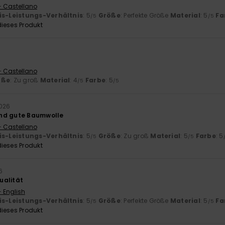
- Castellano
is-Leistungs-Verhältnis
: 5
Größe
: Perfekte Größe
Material
: 5
Fa
/5
/5
ieses Produkt
6
- Castellano
öße
: Zu groß
Material
: 4
Farbe
: 5
/5
/5
2026
nd gute Baumwolle
- Castellano
is-Leistungs-Verhältnis
: 5
Größe
: Zu groß
Material
: 5
Farbe
: 5
/5
/5
ieses Produkt
6
ualität
- English
is-Leistungs-Verhältnis
: 5
Größe
: Perfekte Größe
Material
: 5
Fa
/5
/5
ieses Produkt