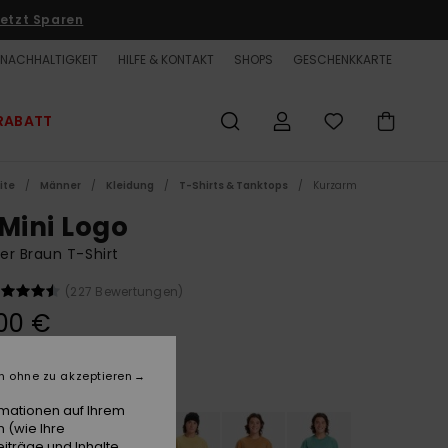
etzt Sparen
NACHHALTIGKEIT
HILFE & KONTAKT
SHOPS
GESCHENKKARTE
RABATT
ite
Männer
Kleidung
T-Shirts & Tanktops
Kurzarm
 Mini Logo
r Braun T-Shirt
(227 Bewertungen)
00 €
n ohne zu akzeptieren
Pine Bark
e
rmationen auf Ihrem
 (wie Ihre
iträge und Inhalte