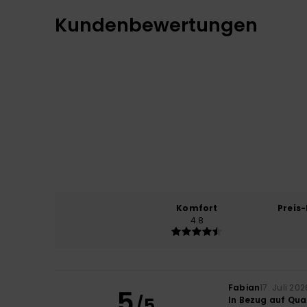
Kundenbewertungen
Komfort
Preis
4.8
Fabian
17. Juli 202
5
/5
In Bezug auf Qual