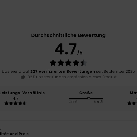
Durchschnittliche Bewertung
4.7
/5
basierend auf
227 verifizierten Bewertungen
seit September 2025
82% unserer Kunden empfehlen dieses Produkt
-Leistungs-Verhältnis
Größe
Mat
4.7
Zu klein
Zu groß
6
ität und Preis