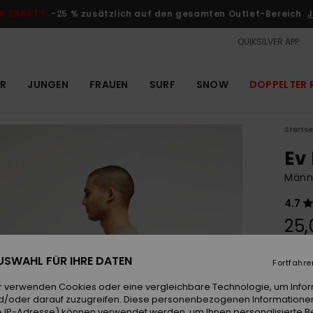
R RABATT
-25 % zusätzlich auf den gesamten Outlet-Bereich
J
QUIKSILVER APP
R
JUNGEN
FRAUEN
SURF
SNOW
DOPPELTER 
Startse
Ev
Männe
4.7
25,
 AUSWAHL FÜR IHRE DATEN
Fortfahre
Farb
r verwenden Cookies oder eine vergleichbare Technologie, um Info
d/oder darauf zuzugreifen. Diese personenbezogenen Informationen
 IP-Adresse) können verwendet werden, um Ihnen personalisierte Be