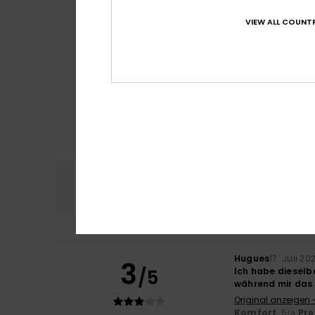
VIEW ALL COUNTR
Komfort
Preis
4.7
Hugues
17. Juli 20
3
/5
Ich habe dieselbe
während mir das 
Original anzeigen 
Komfort
: 5
Pre
/5