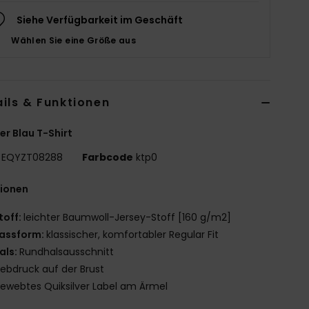
Siehe Verfügbarkeit im Geschäft
Wählen Sie eine Größe aus
ils & Funktionen
r Blau T-Shirt
EQYZT08288
Farbcode
ktp0
tionen
toff:
leichter Baumwoll-Jersey-Stoff [160 g/m2]
assform:
klassischer, komfortabler Regular Fit
als:
Rundhalsausschnitt
iebdruck auf der Brust
ewebtes Quiksilver Label am Ärmel