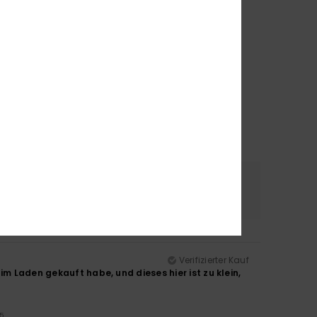
erial
Farbe
4.6
4.7
Verifizierter Kauf
im Laden gekauft habe, und dieses hier ist zu klein,
/5