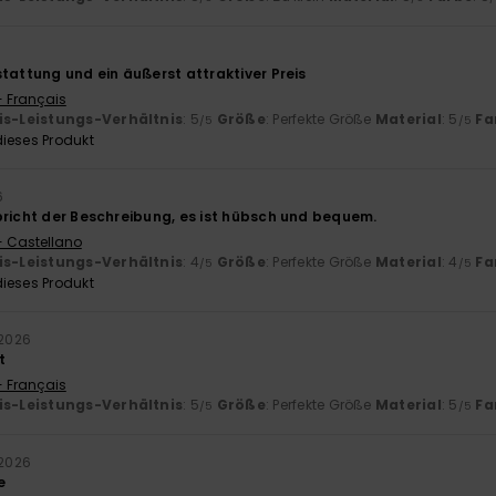
tattung und ein äußerst attraktiver Preis
- Français
is-Leistungs-Verhältnis
: 5
Größe
: Perfekte Größe
Material
: 5
Fa
/5
/5
ieses Produkt
6
pricht der Beschreibung, es ist hübsch und bequem.
- Castellano
is-Leistungs-Verhältnis
: 4
Größe
: Perfekte Größe
Material
: 4
Fa
/5
/5
ieses Produkt
 2026
t
- Français
is-Leistungs-Verhältnis
: 5
Größe
: Perfekte Größe
Material
: 5
Fa
/5
/5
 2026
e