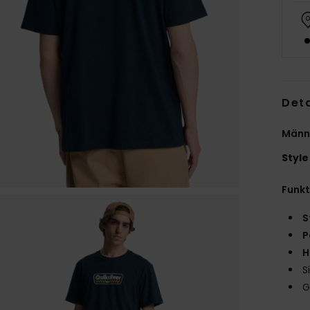
Deta
Männe
Style
Funk
S
P
H
S
G