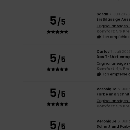
Sarah
17. Juli 2026
5
/5
Erstklassige Auss
Original anzeigen 
Komfort
: 5
Pre
/5
Ich empfehle d
Carlos
17. Juli 202
5
/5
Das T-Shirt ents
Original anzeigen 
Komfort
: 4
Pre
/5
Ich empfehle d
5
Veronique
16. Juli
/5
Farbe und Schnit
Original anzeigen 
Komfort
: 5
Pre
/5
5
Veronique
16. Juli
/5
Schnitt und Farb