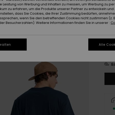
ie Leistung von Werbung und Inhalten zu messen, um Werbung zu per
Farb
ikum zu erfahren, um die Produkte unserer Partner zu entwickeln und 
instellen, dass Sie Cookies, die Ihrer Zustimmung bedürfen, annehm
sprechen, wenn Sie den betreffenden Cookies nicht zustimmen (z. 
er Besucherzahlen). Weitere Informationen finden Sie in unserer :
Co
walten
Alle Cook
X
Gr