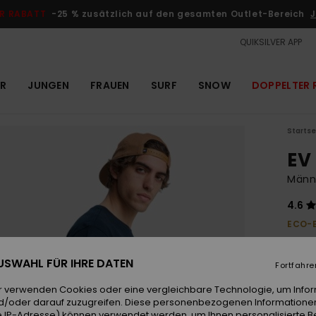
R RABATT
-25 % zusätzlich auf den gesamten Outlet-Bereich
J
QUIKSILVER APP
R
JUNGEN
FRAUEN
SURF
SNOW
DOPPELTER 
Startse
EV
Männe
4.6
ECO-
25,00 
9,3
 AUSWAHL FÜR IHRE DATEN
Fortfahre
OUTL
r verwenden Cookies oder eine vergleichbare Technologie, um Info
DOPPE
d/oder darauf zuzugreifen. Diese personenbezogenen Informationen
 IP-Adresse) können verwendet werden, um Ihnen personalisierte Be