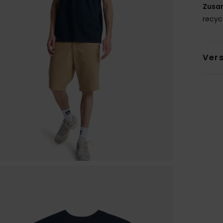
Zusa
recyc
Ver