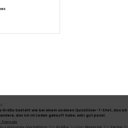
IES
Durchschnittliche Bewertung
4.6
/5
basierend auf
65 verifizierten Bewertungen
seit März 2026
71% unserer Kunden empfehlen dieses Produkt
-Leistungs-Verhältnis
Größe
Mat
4.6
Zu klein
Zu groß
26
 Größe bestellt wie bei einem anderen QuickSilver-T-Shirt, das ich 
andere, das ich im Laden gekauft habe, sehr gut passt.
- Français
is-Leistungs-Verhältnis
: 5
Größe
: Zu klein
Material
: 5
Farbe
: 5
/5
/5