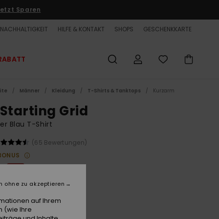
etzt Sparen
NACHHALTIGKEIT
HILFE & KONTAKT
SHOPS
GESCHENKKARTE
RABATT
ite
Männer
Kleidung
T-Shirts & Tanktops
Kurzarm
 Starting Grid
r Blau T-Shirt
(65 Bewertungen)
BONUS
€
63%
7 €
n ohne zu akzeptieren
ET
rmationen auf Ihrem
LTER RABATT EXTRA 25 %
 (wie Ihre
iträge und Inhalte