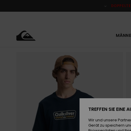
Direkt
zur
DOPPELTE
Produktinformation
springen
MÄNNE
TREFFEN SIE EINE
Wir und unsere Partne
Gerät zu speichern un
Browserdaten und Ihre