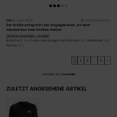
Ian
16. Juni 2026
Verifizierter Kauf
Die Größe entspricht der angegebenen, ist aber
mindestens zwei Größen kleiner
Original anzeigen - English
Komfort
: 3
Preis-Leistungs-Verhältnis
: 4
Material
: 3
/5
/5
/5
Farbe
: 4
/5
1
2
3
...
5
>
Verifiziert von
TrustVille
ZULETZT ANGESEHENE ARTIKEL