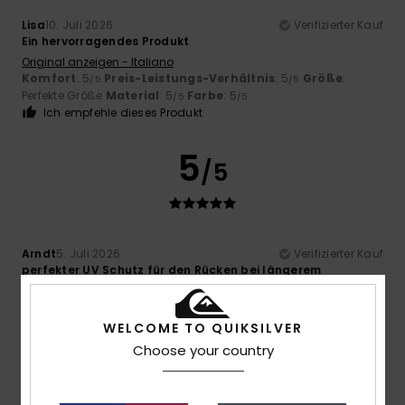
Lisa
10. Juli 2026
Verifizierter Kauf
Ein hervorragendes Produkt
Original anzeigen - Italiano
Komfort
: 5
Preis-Leistungs-Verhältnis
: 5
Größe
:
/5
/5
Perfekte Größe
Material
: 5
Farbe
: 5
/5
/5
Ich empfehle dieses Produkt
5
/5
Arndt
5. Juli 2026
Verifizierter Kauf
perfekter UV Schutz für den Rücken bei längerem
Schwimmen im Meer, schöne Farbe, sieht cool aus, wie im
Shop beschrieben
Komfort
: 5
Preis-Leistungs-Verhältnis
: 5
Größe
:
/5
/5
WELCOME TO QUIKSILVER
Perfekte Größe
Material
: 5
Farbe
: 5
/5
/5
Choose your country
Ich empfehle dieses Produkt