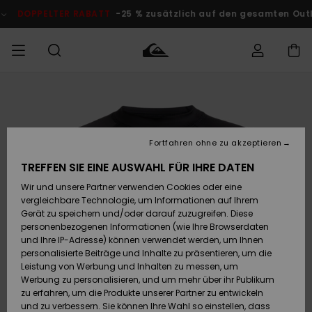
Direkt
zur
PELTER RABATT
-25 % zusätzlich auf den gesamten Outlet-Ber
Produktinformation
springen
Auf meine
MÄNNER
Kleidung
Kleidung
Shop
Surf Shop
Snow Shop
Outlet
Bestellung
Männer
Männer
Herren
zugreifen
JUNGEN
Fortfahren ohne zu akzeptieren
Accessoires
Accessoires
Brandneu
Versand
Surf Shop
Snow Shop
Outlet
TREFFEN SIE EINE AUSWAHL FÜR IHRE DATEN
FRAUEN
Kinder
Kinder
KINDER
Wir und unsere Partner verwenden Cookies oder eine
Retouren
Schuhe&
Schuhe&
Highlights
vergleichbare Technologie, um Informationen auf Ihrem
Flip-Flops
Flip-Flops
SURF
Gerät zu speichern und/oder darauf zuzugreifen. Diese
Highlights
Snow Shop
Outlet
personenbezogenen Informationen (wie Ihre Browserdaten
Bezahlung
Damen
Frauen
und Ihre IP-Adresse) können verwendet werden, um Ihnen
Snow
SNOW
personalisierte Beiträge und Inhalte zu präsentieren, um die
Surf
Surf
Geschenkkarte
Leistung von Werbung und Inhalten zu messen, um
Community
Werbung zu personalisieren, und um mehr über ihr Publikum
Highlights
DOPPELTER
zu erfahren, um die Produkte unserer Partner zu entwickeln
RABATT
Quiksilver
Snow
Snow
und zu verbessern. Sie können Ihre Wahl so einstellen, dass