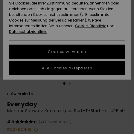
Freedom
Sie Cookies, die Ihrer Zustimmung bedürfen, annehmen oder
Community
ablehnen oder sich dagegen aussprechen, wenn Sie den
HILFE & KONTAKT
betreffenden Cookies nicht zustimmen (z. B. bestimmte
Datenschutz
Brandneu
Brandneu
Cookies zur Messung der Besucherzahlen). Weitere
Informationen finden Sie in unserer :
Cookie-Richtlinie
und
NACHHALTIGKEIT
Datenschutzrichtlinie
Größenführer
Highlights
Highlights
SHOPS
Starten Sie eine
Cookies verwalten
Unterhaltung,
QUIKSILVER APP
um die
schnellste
Alle Cookies akzeptieren
Antwort auf Ihre
WUNSCHLISTE
Frage zu
erhalten.
Swim shirts
Unterhaltung
starten
Everyday
Finden Sie
Männer Schwarz Kurzärmliges Surf-T-Shirt mit UPF 50
Antworten auf
die häufigsten
4.5
(41 Bewertungen)
Fragen sowie
ECO-BONUS
unser