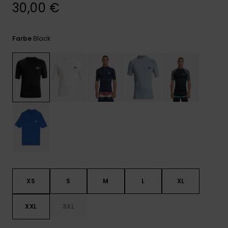
Kontaktformular.
30,00 €
FAQ
ansehen
Black
Farbe
XS
S
M
L
XL
XXL
3XL