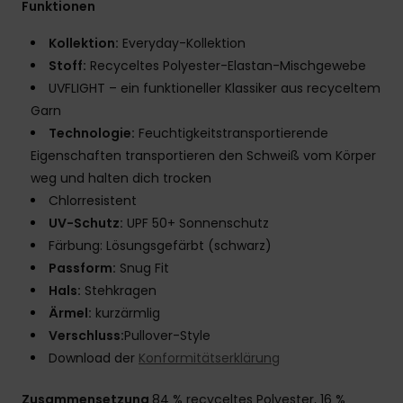
Funktionen
Kollektion:
Everyday-Kollektion
Stoff:
Recyceltes Polyester-Elastan-Mischgewebe
UVFLIGHT – ein funktioneller Klassiker aus recyceltem
Garn
Technologie:
Feuchtigkeitstransportierende
Eigenschaften transportieren den Schweiß vom Körper
weg und halten dich trocken
Chlorresistent
UV-Schutz:
UPF 50+ Sonnenschutz
Färbung: Lösungsgefärbt (schwarz)
Passform:
Snug Fit
Hals:
Stehkragen
Ärmel:
kurzärmlig
Verschluss:
Pullover-Style
Download der
Konformitätserklärung
Zusammensetzung
84 % recyceltes Polyester, 16 %