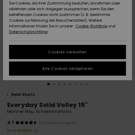
Freedom
Sie Cookies, die Ihrer Zustimmung bedürfen, annehmen oder
Community
ablehnen oder sich dagegen aussprechen, wenn Sie den
HILFE & KONTAKT
betreffenden Cookies nicht zustimmen (z. B. bestimmte
Datenschutz
Brandneu
Brandneu
Cookies zur Messung der Besucherzahlen). Weitere
Informationen finden Sie in unserer :
Cookie-Richtlinie
und
NACHHALTIGKEIT
Datenschutzrichtlinie
Größenführer
Highlights
Highlights
SHOPS
Starten Sie eine
Cookies verwalten
Unterhaltung,
QUIKSILVER APP
um die
schnellste
Alle Cookies akzeptieren
Antwort auf Ihre
WUNSCHLISTE
Frage zu
erhalten.
Swim Shorts
Unterhaltung
starten
Everyday Solid Volley 15"
Finden Sie
Männer Blau Schwimmshorts
Antworten auf
die häufigsten
4.7
(269 Bewertungen)
Fragen sowie
ECO-BONUS
unser