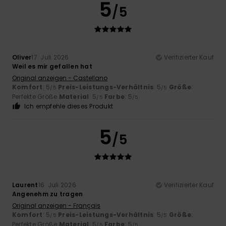
5
/5
Oliver
17. Juli 2026
Verifizierter Kauf
Weil es mir gefallen hat
Original anzeigen - Castellano
Komfort
: 5
Preis-Leistungs-Verhältnis
: 5
Größe
:
/5
/5
Perfekte Größe
Material
: 5
Farbe
: 5
/5
/5
Ich empfehle dieses Produkt
5
/5
Laurent
16. Juli 2026
Verifizierter Kauf
Angenehm zu tragen
Original anzeigen - Français
Komfort
: 5
Preis-Leistungs-Verhältnis
: 5
Größe
:
/5
/5
Perfekte Größe
Material
: 5
Farbe
: 5
/5
/5