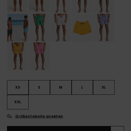
XS
S
M
L
XL
XXL
Größentabelle ansehen