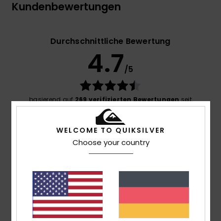
Kundenbewertungen
Durchschnittliche Bewertung
4.7
/5
basierend auf
269 verifizierten Bewertungen
seit
September 2025
77% unserer Kunden empfehlen dieses Produkt
WELCOME TO QUIKSILVER
Choose your country
Komfort
4.7
Preis-Leistungs-Verhältnis
4.6