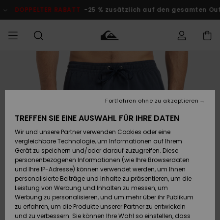
Direkt
zur
LTER RABATT
-25 % zusätzlich auf den gesamten Outlet-Bereic
Produktinformation
springen
Auf meine
MÄNNER
Kleidung
Kleidung
Shop
Surf Shop
Snow Shop
Outlet
Bestellung
Männer
Männer
Herren
zugreifen
JUNGEN
Fortfahren ohne zu akzeptieren
Accessoires
Accessoires
Brandneu
Versand
Surf Shop
Snow Shop
Outlet
TREFFEN SIE EINE AUSWAHL FÜR IHRE DATEN
FRAUEN
Kinder
Kinder
KINDER
Wir und unsere Partner verwenden Cookies oder eine
Retouren
Schuhe&
Schuhe&
Highlights
vergleichbare Technologie, um Informationen auf Ihrem
Flip-Flops
Flip-Flops
SURF
Gerät zu speichern und/oder darauf zuzugreifen. Diese
Highlights
Snow Shop
Outlet
personenbezogenen Informationen (wie Ihre Browserdaten
Bezahlung
Damen
Frauen
und Ihre IP-Adresse) können verwendet werden, um Ihnen
Snow
SNOW
personalisierte Beiträge und Inhalte zu präsentieren, um die
Surf
Surf
Geschenkkarte
Leistung von Werbung und Inhalten zu messen, um
Community
Werbung zu personalisieren, und um mehr über ihr Publikum
Highlights
DOPPELTER
zu erfahren, um die Produkte unserer Partner zu entwickeln
RABATT
Quiksilver
Snow
Snow
und zu verbessern. Sie können Ihre Wahl so einstellen, dass