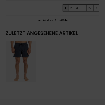
1
2
3
...
27
>
Verifiziert von
TrustVille
ZULETZT ANGESEHENE ARTIKEL