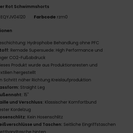
er Rot Schwimmshorts
EQYJV04120
Farbcode
rzm0
tionen
eschichtung: Hydrophobe Behandlung ohne PFC
toff:
Remade Supersuede: High Performance und
inger CO2-Fußabdruck
ieses Produkt wurde aus Produktionsresten und
extilien hergestellt
in Schritt näher Richtung Kreislaufproduktion
assform:
Straight Leg
ußennaht:
15"
aille und Verschluss:
Klassischer Komfortbund
ester Kordelzug
osenschlitz:
Kein Hosenschlitz
eißverschlüsse und Taschen:
Seitliche Eingriffstaschen
lettbandtasche hinten