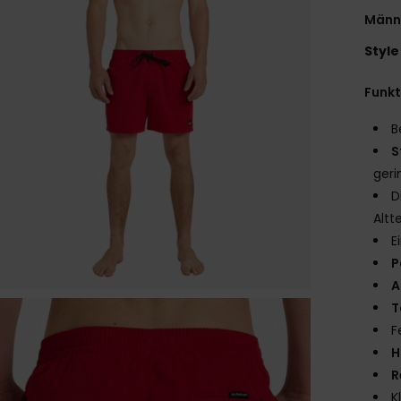
Männ
Style
Funk
B
S
ger
D
Altt
E
P
A
T
F
H
R
K