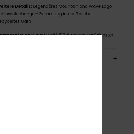
eitere Details:
Legendäres Mountain and Wave Logo
chlüsselanhänger-Gummizug in der Tasche
ecyceltes Garn
mmensetzung
[Hauptstoff] 100 % recyceltes Polyester
sand & Rückversand