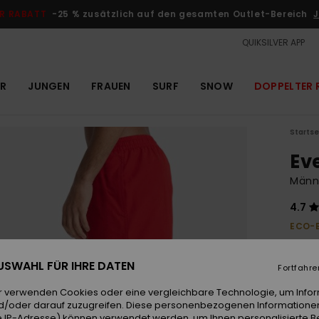
R RABATT
-25 % zusätzlich auf den gesamten Outlet-Bereich
J
QUIKSILVER APP
R
JUNGEN
FRAUEN
SURF
SNOW
DOPPELTER 
Startse
Ev
Männ
4.7
ECO-
30,
 AUSWAHL FÜR IHRE DATEN
Fortfahre
Farb
r verwenden Cookies oder eine vergleichbare Technologie, um Info
d/oder darauf zuzugreifen. Diese personenbezogenen Informationen
 IP-Adresse) können verwendet werden, um Ihnen personalisierte Be