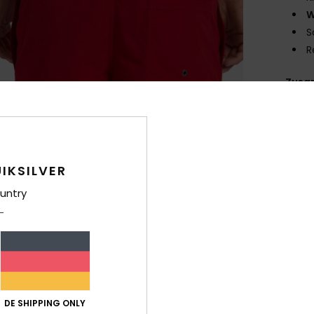
W
S
R
Zusa
Ver
IKSILVER
untry
DE SHIPPING ONLY