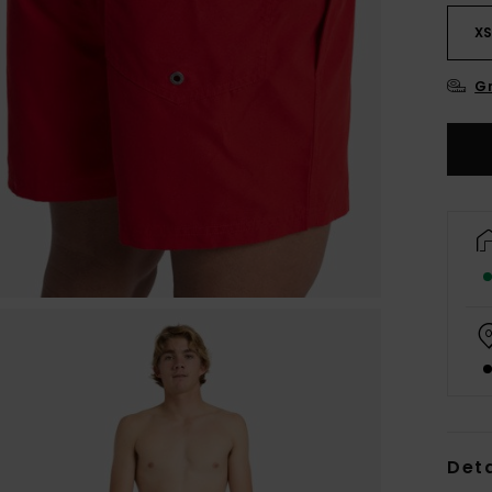
X
Gr
Deta