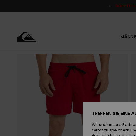
Direkt
zur
DOPPELTE
Produktinformation
springen
MÄNNE
TREFFEN SIE EINE
Wir und unsere Partne
Gerät zu speichern un
Browserdaten und Ihre