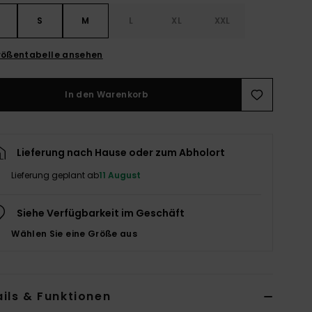
S
S
M
L
XL
XXL
ößentabelle ansehen
In den Warenkorb
Lieferung nach Hause oder zum Abholort
Lieferung geplant ab
11 August
Siehe Verfügbarkeit im Geschäft
Wählen Sie eine Größe aus
ils & Funktionen