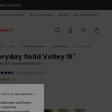
etzt Sparen
NACHHALTIGKEIT
HILFE & KONTAKT
SHOPS
GESCHENKKARTE
RABATT
ite
Surf
Surf Shop Männer
Boardshorts
Swim Shorts
eryday Solid Volley 15"
er Rot Schwimmshorts
(269 Bewertungen)
BONUS
00 €
n ohne zu akzeptieren
Salsa
e
rmationen auf Ihrem
 (wie Ihre
iträge und Inhalte