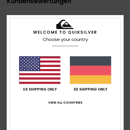
Kundenbewertungen
Durchschnittliche Bewertung
3.0
WELCOME TO QUIKSILVER
/5
Choose your country
basierend auf
2 verifizierten Bewertungen
seit
Februar 2026
50% unserer Kunden empfehlen dieses Produkt
Komfort
2.5
US SHIPPING ONLY
DE SHIPPING ONLY
VIEW ALL COUNTRIES
Preis-Leistungs-Verhältnis
4.0
Größe
Material