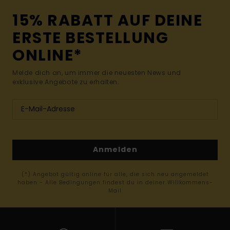
15% RABATT AUF DEINE
ERSTE BESTELLUNG
ONLINE*
Melde dich an, um immer die neuesten News und
exklusive Angebote zu erhalten.
Anmelden
(*) Angebot gültig online für alle, die sich neu angemeldet
haben - Alle Bedingungen findest du in deiner Willkommens-
Mail