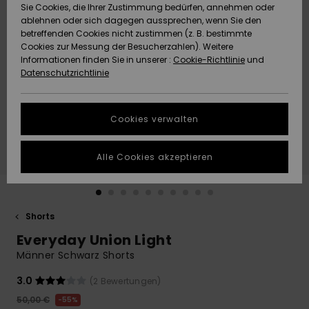
Freedom
Sie Cookies, die Ihrer Zustimmung bedürfen, annehmen oder
Community
ablehnen oder sich dagegen aussprechen, wenn Sie den
HILFE & KONTAKT
betreffenden Cookies nicht zustimmen (z. B. bestimmte
Datenschutz
Brandneu
Brandneu
Cookies zur Messung der Besucherzahlen). Weitere
Informationen finden Sie in unserer :
Cookie-Richtlinie
und
NACHHALTIGKEIT
Datenschutzrichtlinie
Größenführer
Highlights
Highlights
SHOPS
Starten Sie eine
Cookies verwalten
Unterhaltung,
QUIKSILVER APP
um die
schnellste
Alle Cookies akzeptieren
Antwort auf Ihre
WUNSCHLISTE
Frage zu
erhalten.
Shorts
Unterhaltung
starten
Everyday Union Light
Finden Sie
Männer Schwarz Shorts
Antworten auf
die häufigsten
3.0
(2 Bewertungen)
Fragen sowie
50,00 €
55%
unser