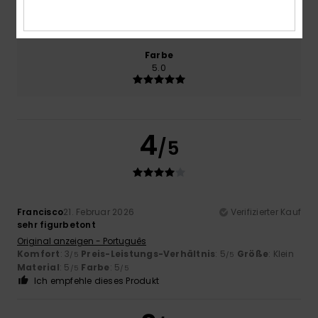
4.0
Zu klein
Zu groß
Farbe
5.0
4
/5
Francisco
21. Februar 2026
Verifizierter Kauf
sehr figurbetont
Original anzeigen - Português
Komfort
: 3
Preis-Leistungs-Verhältnis
: 5
Größe
: Klein
/5
/5
Material
: 5
Farbe
: 5
/5
/5
Ich empfehle dieses Produkt