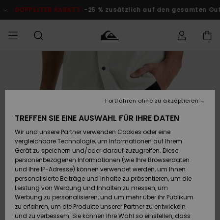
Direkt
zur
DOPPELTER RABATT
-25 % zusätzlich auf den gesamten Outlet-
Produktinformation
springen
Auf meine
MÄNNER
Kleidung
Kleidung
Shop
Surf Shop
Snow Shop
Outlet
Bestellung
Männer
Männer
Herren
zugreifen
JUNGEN
Fortfahren ohne zu akzeptieren
Accessoires
Accessoires
Brandneu
Versand
Surf Shop
Snow Shop
Outlet
TREFFEN SIE EINE AUSWAHL FÜR IHRE DATEN
FRAUEN
Kinder
Kinder
KINDER
Wir und unsere Partner verwenden Cookies oder eine
Retouren
Schuhe&
Schuhe&
Highlights
vergleichbare Technologie, um Informationen auf Ihrem
Flip-Flops
Flip-Flops
SURF
Gerät zu speichern und/oder darauf zuzugreifen. Diese
Highlights
Snow Shop
Outlet
personenbezogenen Informationen (wie Ihre Browserdaten
Bezahlung
Damen
Frauen
und Ihre IP-Adresse) können verwendet werden, um Ihnen
Snow
SNOW
personalisierte Beiträge und Inhalte zu präsentieren, um die
Surf
Surf
Geschenkkarte
Leistung von Werbung und Inhalten zu messen, um
Community
Werbung zu personalisieren, und um mehr über ihr Publikum
Highlights
DOPPELTER
zu erfahren, um die Produkte unserer Partner zu entwickeln
RABATT
Quiksilver
Snow
Snow
und zu verbessern. Sie können Ihre Wahl so einstellen, dass