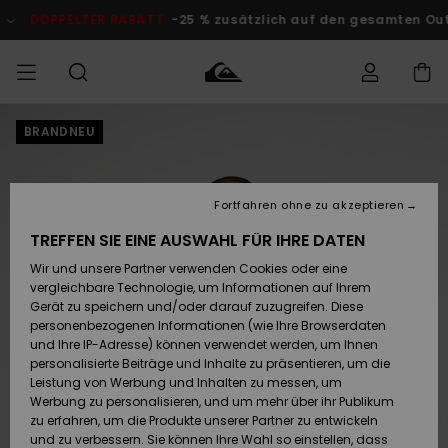
Direkt
zur
DOPPELTER RABATT
-25 % zusätzlich auf den gesamten Outlet
Produktinformation
springen
BRANDNEU
Auf meine
MÄNNER
Kleidung
Kleidung
Shop
Surf Shop
Snow Shop
Outlet
Bestellung
Männer
Männer
Herren
zugreifen
JUNGEN
Fortfahren ohne zu akzeptieren
Accessoires
Accessoires
Brandneu
Versand
Surf Shop
Snow Shop
Outlet
TREFFEN SIE EINE AUSWAHL FÜR IHRE DATEN
FRAUEN
Kinder
Kinder
KINDER
Wir und unsere Partner verwenden Cookies oder eine
Retouren
Schuhe&
Schuhe&
Highlights
vergleichbare Technologie, um Informationen auf Ihrem
Flip-Flops
Flip-Flops
SURF
Gerät zu speichern und/oder darauf zuzugreifen. Diese
Highlights
Snow Shop
Outlet
personenbezogenen Informationen (wie Ihre Browserdaten
Bezahlung
Damen
Frauen
und Ihre IP-Adresse) können verwendet werden, um Ihnen
Snow
SNOW
personalisierte Beiträge und Inhalte zu präsentieren, um die
Surf
Surf
Geschenkkarte
Leistung von Werbung und Inhalten zu messen, um
Community
Werbung zu personalisieren, und um mehr über ihr Publikum
Highlights
DOPPELTER
zu erfahren, um die Produkte unserer Partner zu entwickeln
RABATT
Quiksilver
Snow
Snow
und zu verbessern. Sie können Ihre Wahl so einstellen, dass