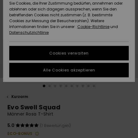
Freedom
Sie Cookies, die Ihrer Zustimmung bedürfen, annehmen oder
Community
ablehnen oder sich dagegen aussprechen, wenn Sie den
HILFE & KONTAKT
betreffenden Cookies nicht zustimmen (z. B. bestimmte
Datenschutz
Brandneu
Brandneu
Cookies zur Messung der Besucherzahlen). Weitere
Informationen finden Sie in unserer :
Cookie-Richtlinie
und
NACHHALTIGKEIT
Datenschutzrichtlinie
Größenführer
Highlights
Highlights
SHOPS
Starten Sie eine
Cookies verwalten
Unterhaltung,
QUIKSILVER APP
um die
schnellste
Alle Cookies akzeptieren
Antwort auf Ihre
WUNSCHLISTE
Frage zu
erhalten.
Kurzarm
Unterhaltung
starten
Evo Swell Squad
Finden Sie
Männer Rosa T-Shirt
Antworten auf
die häufigsten
5.0
(1 Bewertungen)
Fragen sowie
ECO-BONUS
unser