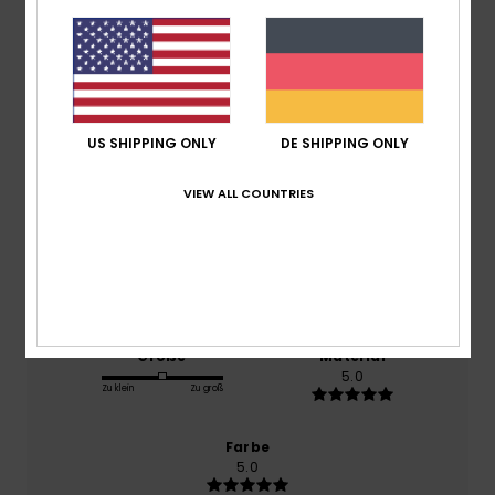
/5
basierend auf
1 verifizierten Bewertungen
seit Juli
2026
100% unserer Kunden empfehlen dieses Produkt
US SHIPPING ONLY
DE SHIPPING ONLY
Komfort
VIEW ALL COUNTRIES
5.0
Preis-Leistungs-Verhältnis
5.0
Größe
Material
5.0
Zu klein
Zu groß
Farbe
5.0