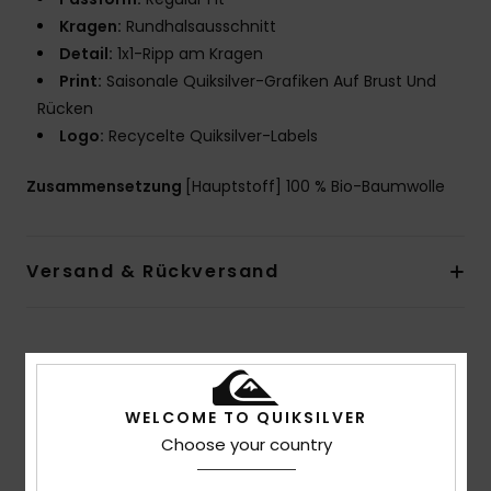
Kragen:
Rundhalsausschnitt
Detail:
1x1-Ripp am Kragen
Print:
Saisonale Quiksilver-Grafiken Auf Brust Und
Rücken
Logo:
Recycelte Quiksilver-Labels
Zusammensetzung
[Hauptstoff] 100 % Bio-Baumwolle
Versand & Rückversand
Kundenbewertungen
WELCOME TO QUIKSILVER
Durchschnittliche Bewertung
Choose your country
5.0