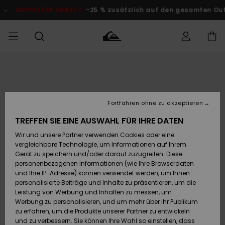
Direkt
zur
DOPPELTER RABATT
-25 % zusätzlich auf den gesamten Outlet-
Produktinformation
springen
Auf meine
MÄNNER
Kleidung
Kleidung
Shop
Surf Shop
Snow Shop
Outlet
Bestellung
Männer
Männer
Herren
zugreifen
JUNGEN
Fortfahren ohne zu akzeptieren
Accessoires
Accessoires
Brandneu
Versand
Surf Shop
Snow Shop
Outlet
TREFFEN SIE EINE AUSWAHL FÜR IHRE DATEN
FRAUEN
Kinder
Kinder
KINDER
Wir und unsere Partner verwenden Cookies oder eine
Retouren
Schuhe&
Schuhe&
Highlights
vergleichbare Technologie, um Informationen auf Ihrem
Flip-Flops
Flip-Flops
SURF
Gerät zu speichern und/oder darauf zuzugreifen. Diese
Highlights
Snow Shop
Outlet
personenbezogenen Informationen (wie Ihre Browserdaten
Bezahlung
Damen
Frauen
und Ihre IP-Adresse) können verwendet werden, um Ihnen
Snow
SNOW
personalisierte Beiträge und Inhalte zu präsentieren, um die
Surf
Surf
Geschenkkarte
Leistung von Werbung und Inhalten zu messen, um
Community
Werbung zu personalisieren, und um mehr über ihr Publikum
Highlights
DOPPELTER
zu erfahren, um die Produkte unserer Partner zu entwickeln
RABATT
Quiksilver
Snow
Snow
und zu verbessern. Sie können Ihre Wahl so einstellen, dass