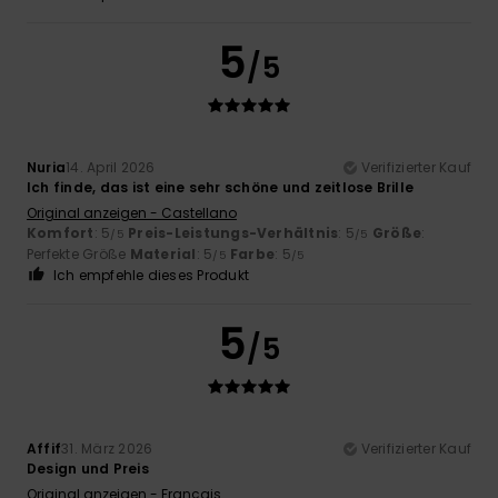
5
/5
Nuria
14. April 2026
Verifizierter Kauf
Ich finde, das ist eine sehr schöne und zeitlose Brille
Original anzeigen - Castellano
Komfort
: 5
Preis-Leistungs-Verhältnis
: 5
Größe
:
/5
/5
Perfekte Größe
Material
: 5
Farbe
: 5
/5
/5
Ich empfehle dieses Produkt
5
/5
Affif
31. März 2026
Verifizierter Kauf
Design und Preis
Original anzeigen - Français