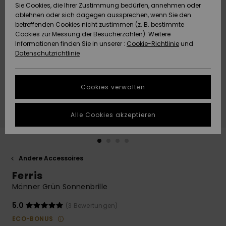
Freedom
Sie Cookies, die Ihrer Zustimmung bedürfen, annehmen oder
Community
ablehnen oder sich dagegen aussprechen, wenn Sie den
HILFE & KONTAKT
betreffenden Cookies nicht zustimmen (z. B. bestimmte
Datenschutz
Brandneu
Brandneu
Cookies zur Messung der Besucherzahlen). Weitere
Informationen finden Sie in unserer :
Cookie-Richtlinie
und
NACHHALTIGKEIT
Datenschutzrichtlinie
Größenführer
Highlights
Highlights
SHOPS
Starten Sie eine
Cookies verwalten
Unterhaltung,
QUIKSILVER APP
um die
schnellste
Alle Cookies akzeptieren
Antwort auf Ihre
WUNSCHLISTE
Frage zu
erhalten.
Andere Accessoires
Unterhaltung
starten
Ferris
Finden Sie
Männer Grün Sonnenbrille
Antworten auf
die häufigsten
5.0
(3 Bewertungen)
Fragen sowie
ECO-BONUS
unser