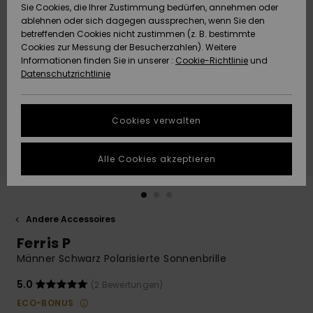
Freedom
Sie Cookies, die Ihrer Zustimmung bedürfen, annehmen oder
Community
ablehnen oder sich dagegen aussprechen, wenn Sie den
HILFE & KONTAKT
betreffenden Cookies nicht zustimmen (z. B. bestimmte
Datenschutz
Brandneu
Brandneu
Cookies zur Messung der Besucherzahlen). Weitere
Informationen finden Sie in unserer :
Cookie-Richtlinie
und
NACHHALTIGKEIT
Datenschutzrichtlinie
Größenführer
Highlights
Highlights
SHOPS
Starten Sie eine
Cookies verwalten
Unterhaltung,
QUIKSILVER APP
um die
schnellste
Alle Cookies akzeptieren
Antwort auf Ihre
WUNSCHLISTE
Frage zu
erhalten.
Andere Accessoires
Unterhaltung
starten
Ferris P
Finden Sie
Männer Schwarz Polarisierte Sonnenbrille
Antworten auf
die häufigsten
5.0
(2 Bewertungen)
Fragen sowie
ECO-BONUS
unser