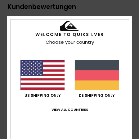
Kundenbewertungen
Durchschnittliche Bewertung
WELCOME TO QUIKSILVER
5.0
Choose your country
/5
basierend auf
2 verifizierten Bewertungen
seit März
2026
0% unserer Kunden empfehlen dieses Produkt
Komfort
US SHIPPING ONLY
DE SHIPPING ONLY
5.0
VIEW ALL COUNTRIES
Preis-Leistungs-Verhältnis
5.0