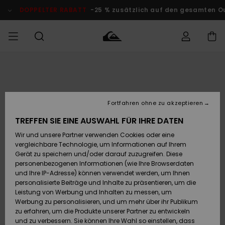
Direkt
zur
DOPPELTER RABATT
-25 % zusätzlich auf den gesamten Outlet
Produktinformation
springen
Auf meine
MÄNNER
Kleidung
Kleidung
Shop
Surf Shop
Snow Shop
Outlet
Bestellung
Männer
Männer
Herren
zugreifen
JUNGEN
Fortfahren ohne zu akzeptieren
Accessoires
Accessoires
Brandneu
Versand
Surf Shop
Snow Shop
Outlet
TREFFEN SIE EINE AUSWAHL FÜR IHRE DATEN
FRAUEN
Kinder
Kinder
KINDER
Wir und unsere Partner verwenden Cookies oder eine
Retouren
Schuhe&
Schuhe&
Highlights
vergleichbare Technologie, um Informationen auf Ihrem
Flip-Flops
Flip-Flops
SURF
Gerät zu speichern und/oder darauf zuzugreifen. Diese
Highlights
Snow Shop
Outlet
personenbezogenen Informationen (wie Ihre Browserdaten
Bezahlung
Damen
Frauen
und Ihre IP-Adresse) können verwendet werden, um Ihnen
Snow
SNOW
personalisierte Beiträge und Inhalte zu präsentieren, um die
Surf
Surf
Geschenkkarte
Leistung von Werbung und Inhalten zu messen, um
Community
Werbung zu personalisieren, und um mehr über ihr Publikum
Highlights
DOPPELTER
zu erfahren, um die Produkte unserer Partner zu entwickeln
RABATT
Quiksilver
Snow
Snow
und zu verbessern. Sie können Ihre Wahl so einstellen, dass