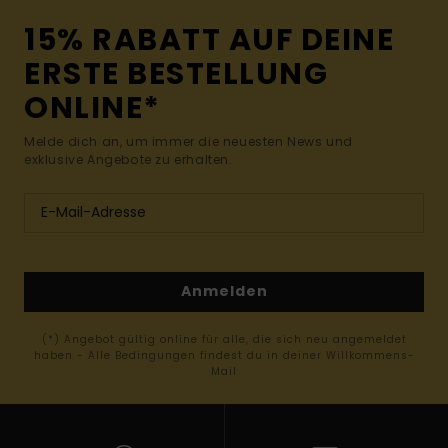
15% RABATT AUF DEINE
ERSTE BESTELLUNG
ONLINE*
Melde dich an, um immer die neuesten News und
exklusive Angebote zu erhalten.
Anmelden
(*) Angebot gültig online für alle, die sich neu angemeldet
haben - Alle Bedingungen findest du in deiner Willkommens-
Mail