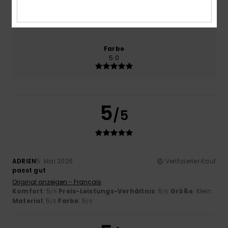
Größe
Material
5.0
Zu klein
Zu groß
Farbe
5.0
5
/5
ADRIEN
5. Mai 2026
Verifizierter Kauf
passt gut
Original anzeigen - Français
Komfort
: 5
Preis-Leistungs-Verhältnis
: 5
Größe
: Klein
/5
/5
Material
: 5
Farbe
: 5
/5
/5