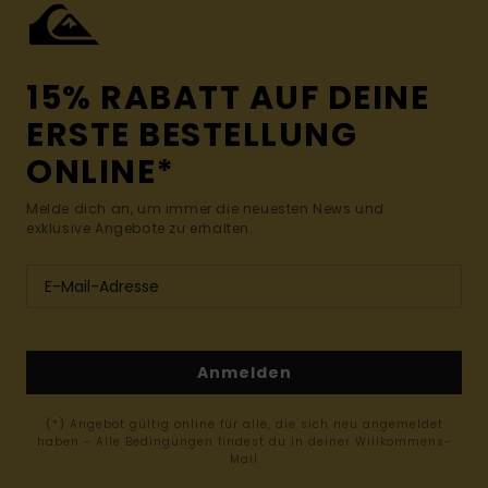
15% RABATT AUF DEINE
ERSTE BESTELLUNG
ONLINE*
Melde dich an, um immer die neuesten News und
exklusive Angebote zu erhalten.
Anmelden
(*) Angebot gültig online für alle, die sich neu angemeldet
haben - Alle Bedingungen findest du in deiner Willkommens-
Mail