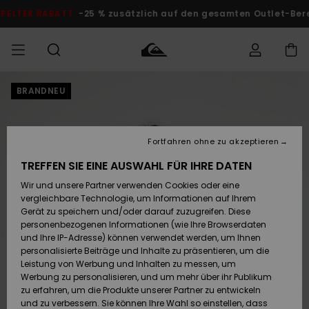
Direkt
zur
DOPPELTER RABATT
-25 % zusätzlich auf den gesamten O
Produktinformation
springen
BRANDNEU
Auf meine
MÄNNER
Kleidung
Kleidung
Shop
Surf Shop
Snow Shop
Outlet
Bestellung
Männer
Männer
Herren
zugreifen
JUNGEN
Fortfahren ohne zu akzeptieren
Accessoires
Accessoires
Brandneu
Versand
Surf Shop
Snow Shop
Outlet
TREFFEN SIE EINE AUSWAHL FÜR IHRE DATEN
FRAUEN
Kinder
Kinder
KINDER
Wir und unsere Partner verwenden Cookies oder eine
Retouren
Schuhe&
Schuhe&
Highlights
vergleichbare Technologie, um Informationen auf Ihrem
Flip-Flops
Flip-Flops
SURF
Gerät zu speichern und/oder darauf zuzugreifen. Diese
Highlights
Snow Shop
Outlet
personenbezogenen Informationen (wie Ihre Browserdaten
Bezahlung
Damen
Frauen
und Ihre IP-Adresse) können verwendet werden, um Ihnen
Snow
SNOW
personalisierte Beiträge und Inhalte zu präsentieren, um die
Surf
Surf
Geschenkkarte
Leistung von Werbung und Inhalten zu messen, um
Community
Werbung zu personalisieren, und um mehr über ihr Publikum
Highlights
DOPPELTER
zu erfahren, um die Produkte unserer Partner zu entwickeln
RABATT
Quiksilver
Snow
Snow
und zu verbessern. Sie können Ihre Wahl so einstellen, dass