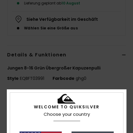
Lieferung geplant ab
10 August
Siehe Verfügbarkeit im Geschäft
Wählen Sie eine Größe aus
Details & Funktionen
Jungen 8-16 Grün Übergroßer Kapuzenpulli
Style
EQBFT03991
Farbcode
ghg0
Funktionen
Materialzusammensetzung:
55 % Bio-Baumwolle,
WELCOME TO QUIKSILVER
45 % recyceltes Polyester [280 g/m²]
Choose your country
Passform:
Comfort Fit
Finish:
Innen Gebürstet