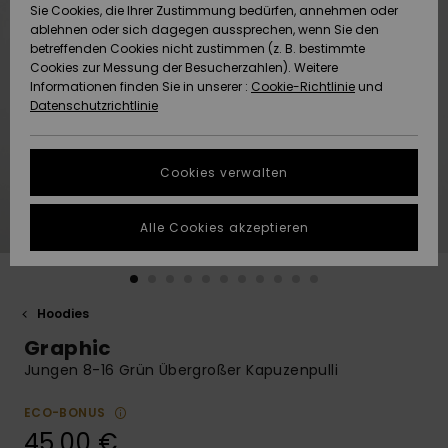
Freedom
Sie Cookies, die Ihrer Zustimmung bedürfen, annehmen oder
Community
ablehnen oder sich dagegen aussprechen, wenn Sie den
HILFE & KONTAKT
betreffenden Cookies nicht zustimmen (z. B. bestimmte
Datenschutz
Brandneu
Brandneu
Cookies zur Messung der Besucherzahlen). Weitere
Informationen finden Sie in unserer :
Cookie-Richtlinie
und
NACHHALTIGKEIT
Datenschutzrichtlinie
Größenführer
Highlights
Highlights
SHOPS
Starten Sie eine
Cookies verwalten
Unterhaltung,
QUIKSILVER APP
um die
schnellste
Alle Cookies akzeptieren
Antwort auf Ihre
WUNSCHLISTE
Frage zu
erhalten.
Hoodies
Unterhaltung
starten
Graphic
Finden Sie
Jungen 8-16 Grün Übergroßer Kapuzenpulli
Antworten auf
die häufigsten
ECO-BONUS
Fragen sowie
45,00 €
unser