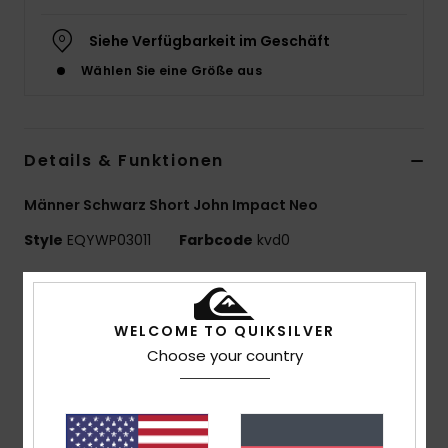
Siehe Verfügbarkeit im Geschäft
Wählen Sie eine Größe aus
Details & Funktionen
Männer Schwarz Short John Impact Neo
Style
EQYWP03011
Farbcode
kvd0
Funktionen
Kollektion:
HIGHLINE PRO IMPACT
WELCOME TO QUIKSILVER
Schaumstoff: STRETCH FLIGHT ECO NEOPREN auf
Choose your country
Kalksteinbasis
Nahtdetails: Q-Lock-Nähte
Kleberdetails:
Wasserbasierter Aqua Alpha-Kleber