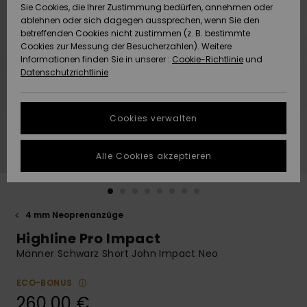
Freedom
Sie Cookies, die Ihrer Zustimmung bedürfen, annehmen oder
Community
ablehnen oder sich dagegen aussprechen, wenn Sie den
HILFE & KONTAKT
betreffenden Cookies nicht zustimmen (z. B. bestimmte
Datenschutz
Brandneu
Brandneu
Cookies zur Messung der Besucherzahlen). Weitere
Informationen finden Sie in unserer :
Cookie-Richtlinie
und
NACHHALTIGKEIT
Datenschutzrichtlinie
Größenführer
Highlights
Highlights
SHOPS
Starten Sie eine
Cookies verwalten
Unterhaltung,
QUIKSILVER APP
um die
schnellste
Alle Cookies akzeptieren
Antwort auf Ihre
WUNSCHLISTE
Frage zu
erhalten.
4 mm Neoprenanzüge
Unterhaltung
starten
Highline Pro Impact
Finden Sie
Männer Schwarz Short John Impact Neo
Antworten auf
die häufigsten
ECO-BONUS
Fragen sowie
260,00 €
unser