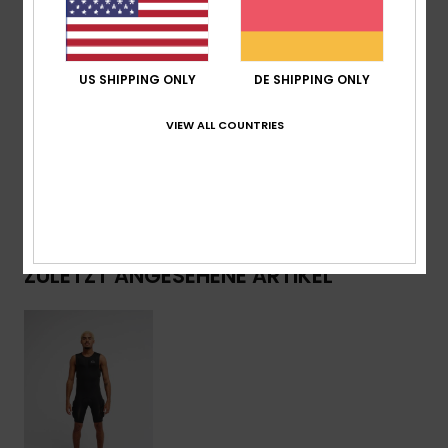
für eine umweltfreundlichere Laminierung
Zusammensetzung
[Hauptstoff] 83 % Nylon, 17 % Elastan
US SHIPPING ONLY
DE SHIPPING ONLY
Versand & Rückversand
VIEW ALL COUNTRIES
Gewährleistung
ZULETZT ANGESEHENE ARTIKEL