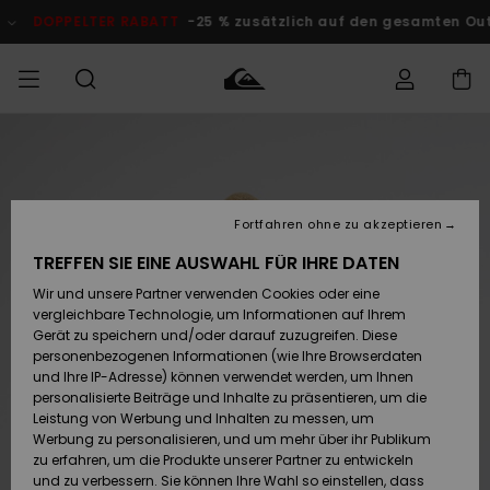
Direkt
zur
DOPPELTER RABATT
-25 % zusätzlich auf den gesamten O
Produktinformation
springen
Auf meine
MÄNNER
Kleidung
Kleidung
Shop
Surf Shop
Snow Shop
Outlet
Bestellung
Männer
Männer
Herren
zugreifen
JUNGEN
Fortfahren ohne zu akzeptieren
Accessoires
Accessoires
Brandneu
Versand
Surf Shop
Snow Shop
Outlet
TREFFEN SIE EINE AUSWAHL FÜR IHRE DATEN
FRAUEN
Kinder
Kinder
KINDER
Wir und unsere Partner verwenden Cookies oder eine
Retouren
Schuhe&
Schuhe&
Highlights
vergleichbare Technologie, um Informationen auf Ihrem
Flip-Flops
Flip-Flops
SURF
Gerät zu speichern und/oder darauf zuzugreifen. Diese
Highlights
Snow Shop
Outlet
personenbezogenen Informationen (wie Ihre Browserdaten
Bezahlung
Damen
Frauen
und Ihre IP-Adresse) können verwendet werden, um Ihnen
Snow
SNOW
personalisierte Beiträge und Inhalte zu präsentieren, um die
Surf
Surf
Geschenkkarte
Leistung von Werbung und Inhalten zu messen, um
Community
Werbung zu personalisieren, und um mehr über ihr Publikum
Highlights
DOPPELTER
zu erfahren, um die Produkte unserer Partner zu entwickeln
RABATT
Quiksilver
Snow
Snow
und zu verbessern. Sie können Ihre Wahl so einstellen, dass