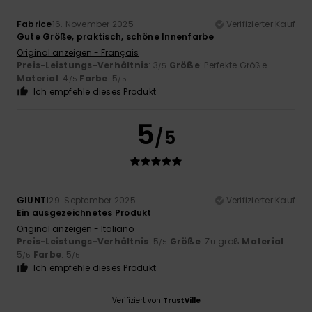
Fabrice
16. November 2025
Verifizierter Kauf
Gute Größe, praktisch, schöne Innenfarbe
Original anzeigen - Français
Preis-Leistungs-Verhältnis
: 3
Größe
: Perfekte Größe
/5
Material
: 4
Farbe
: 5
/5
/5
Ich empfehle dieses Produkt
5
/5
GIUNTI
29. September 2025
Verifizierter Kauf
Ein ausgezeichnetes Produkt
Original anzeigen - Italiano
Preis-Leistungs-Verhältnis
: 5
Größe
: Zu groß
Material
:
/5
5
Farbe
: 5
/5
/5
Ich empfehle dieses Produkt
Verifiziert von
TrustVille