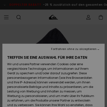
Direkt
zur
DOPPELTER RABATT
-25 % zusätzlich auf den gesamten O
Produktinformation
springen
Auf meine
MÄNNER
Kleidung
Kleidung
Shop
Surf Shop
Snow Shop
Outlet
Bestellung
Männer
Männer
Herren
zugreifen
JUNGEN
Fortfahren ohne zu akzeptieren
Accessoires
Accessoires
Brandneu
Versand
Surf Shop
Snow Shop
Outlet
TREFFEN SIE EINE AUSWAHL FÜR IHRE DATEN
FRAUEN
Kinder
Kinder
KINDER
Wir und unsere Partner verwenden Cookies oder eine
Retouren
Schuhe&
Schuhe&
Highlights
vergleichbare Technologie, um Informationen auf Ihrem
Flip-Flops
Flip-Flops
SURF
Gerät zu speichern und/oder darauf zuzugreifen. Diese
Highlights
Snow Shop
Outlet
personenbezogenen Informationen (wie Ihre Browserdaten
Bezahlung
Damen
Frauen
und Ihre IP-Adresse) können verwendet werden, um Ihnen
Snow
SNOW
personalisierte Beiträge und Inhalte zu präsentieren, um die
Surf
Surf
Geschenkkarte
Leistung von Werbung und Inhalten zu messen, um
Community
Werbung zu personalisieren, und um mehr über ihr Publikum
Highlights
DOPPELTER
zu erfahren, um die Produkte unserer Partner zu entwickeln
RABATT
Quiksilver
Snow
Snow
und zu verbessern. Sie können Ihre Wahl so einstellen, dass