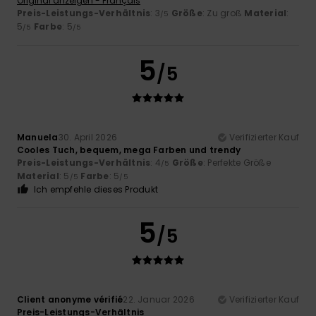
Original anzeigen - Français
Preis-Leistungs-Verhältnis
: 3
Größe
: Zu groß
Material
:
/5
5
Farbe
: 5
/5
/5
5
/5
Manuela
30. April 2026
Verifizierter Kauf
Cooles Tuch, bequem, mega Farben und trendy
Preis-Leistungs-Verhältnis
: 4
Größe
: Perfekte Größe
/5
Material
: 5
Farbe
: 5
/5
/5
Ich empfehle dieses Produkt
5
/5
Client anonyme vérifié
22. Januar 2026
Verifizierter Kauf
Preis-Leistungs-Verhältnis