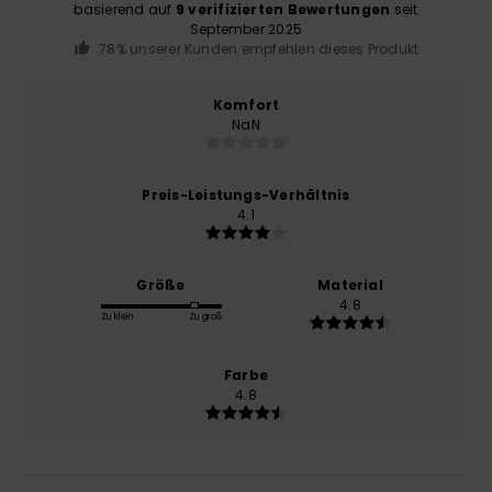
basierend auf
9 verifizierten Bewertungen
seit
September 2025
78% unserer Kunden empfehlen dieses Produkt
Komfort
NaN
Preis-Leistungs-Verhältnis
4.1
Größe
Material
4.8
Zu klein
Zu groß
Farbe
4.8