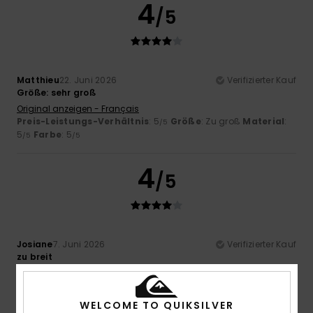
4
/5
Matthieu
22. Juni 2026
Verifizierter Kauf
Größe: sehr groß
Original anzeigen - Français
Preis-Leistungs-Verhältnis
: 5
Größe
: Zu groß
Material
:
/5
5
Farbe
: 5
/5
/5
4
/5
Josiane
7. Juni 2026
Verifizierter Kauf
zu breit
Original anzeigen - Français
Preis-Leistungs-Verhältnis
: 3
Größe
: Zu groß
Material
:
/5
4
Farbe
: 4
/5
/5
WELCOME TO QUIKSILVER
Ich empfehle dieses Produkt