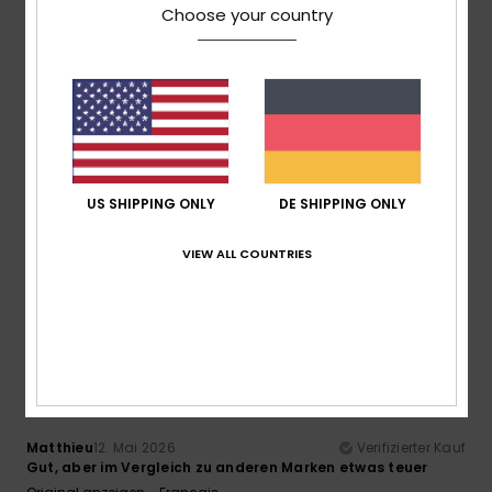
Choose your country
4
/5
Arthur
4. Juni 2026
Verifizierter Kauf
Sehr gut, würde aber eine Reinigung ab Werk vertragen
US SHIPPING ONLY
DE SHIPPING ONLY
Original anzeigen - Français
Preis-Leistungs-Verhältnis
: 4
Größe
: Groß
Material
: 5
/5
/5
VIEW ALL COUNTRIES
Farbe
: 5
/5
Ich empfehle dieses Produkt
3
/5
Matthieu
12. Mai 2026
Verifizierter Kauf
Gut, aber im Vergleich zu anderen Marken etwas teuer