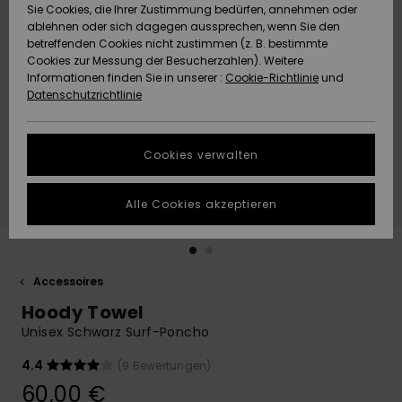
Freedom
Sie Cookies, die Ihrer Zustimmung bedürfen, annehmen oder
Community
ablehnen oder sich dagegen aussprechen, wenn Sie den
HILFE & KONTAKT
betreffenden Cookies nicht zustimmen (z. B. bestimmte
Datenschutz
Brandneu
Brandneu
Cookies zur Messung der Besucherzahlen). Weitere
Informationen finden Sie in unserer :
Cookie-Richtlinie
und
NACHHALTIGKEIT
Datenschutzrichtlinie
Größenführer
Highlights
Highlights
SHOPS
Starten Sie eine
Cookies verwalten
Unterhaltung,
QUIKSILVER APP
um die
schnellste
Alle Cookies akzeptieren
Antwort auf Ihre
WUNSCHLISTE
Frage zu
erhalten.
Accessoires
Unterhaltung
starten
Hoody Towel
Finden Sie
Unisex Schwarz Surf-Poncho
Antworten auf
die häufigsten
4.4
(9 Bewertungen)
Fragen sowie
60,00 €
unser