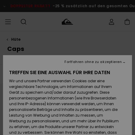
Direkt
zur
DOPPELTER RABATT
-25 % zusätzlich auf den gesamten Outl
Produkt
Auswahl
springen
Hüte
Auf meine
MÄNNER
Kleidung
Kleidung
Shop
Surf Shop
Snow Shop
Outlet
Bestellung
Caps
Männer
Männer
Herren
zugreifen
JUNGEN
Fortfahren ohne zu akzeptieren
Accessoires
Accessoires
Brandneu
Versand
Surf Shop
Snow Shop
Outlet
TREFFEN SIE EINE AUSWAHL FÜR IHRE DATEN
FRAUEN
Filtern & Sortieren
Kinder
Kinder
KINDER
1
Ergebniss
Wir und unsere Partner verwenden Cookies oder eine
Retouren
Schuhe&
Schuhe&
Highlights
Direkt
Überspringen
vergleichbare Technologie, um Informationen auf Ihrem
zu
und
Flip-Flops
Flip-Flops
SURF
den
filtern
Gerät zu speichern und/oder darauf zuzugreifen. Diese
Filterkriterien
nach
Highlights
Snow Shop
Outlet
springen
personenbezogenen Informationen (wie Ihre Browserdaten
Bezahlung
Damen
Frauen
und Ihre IP-Adresse) können verwendet werden, um Ihnen
Snow
SNOW
personalisierte Beiträge und Inhalte zu präsentieren, um die
Surf
Surf
Geschenkkarte
Leistung von Werbung und Inhalten zu messen, um
Community
Werbung zu personalisieren, und um mehr über ihr Publikum
Highlights
DOPPELTER
zu erfahren, um die Produkte unserer Partner zu entwickeln
RABATT
Quiksilver
Snow
Snow
und zu verbessern. Sie können Ihre Wahl so einstellen, dass