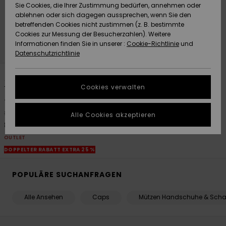
Freedom
Sie Cookies, die Ihrer Zustimmung bedürfen, annehmen oder
Community
ablehnen oder sich dagegen aussprechen, wenn Sie den
HILFE & KONTAKT
betreffenden Cookies nicht zustimmen (z. B. bestimmte
Datenschutz
Brandneu
Brandneu
Cookies zur Messung der Besucherzahlen). Weitere
Informationen finden Sie in unserer :
Cookie-Richtlinie
und
NACHHALTIGKEIT
Datenschutzrichtlinie
Größenführer
Highlights
Highlights
1
SHOPS
Starten Sie eine
Cookies verwalten
Tower
Unterhaltung,
Jungen Schwarz Safarihut
QUIKSILVER APP
um die
schnellste
55%
18,00 €
Alle Cookies akzeptieren
Antwort auf Ihre
8,10 €
WUNSCHLISTE
Frage zu
OUTLET
erhalten.
DOPPELTER RABATT EXTRA 25 %
Unterhaltung
starten
POPULÄRE SUCHANFRAGEN
Finden Sie
Antworten auf
Alle Ansehen
Caps
Mützen Handschuhe & Scha
die häufigsten
Fragen sowie
unser