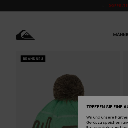
Direkt
zur
DOPPELTE
Produktinformation
springen
MÄNNE
BRANDNEU
TREFFEN SIE EINE
Wir und unsere Partne
Gerät zu speichern un
Browserdaten und Ihre