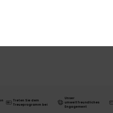
Unser
on
Treten Sie dem
umweltfreundliches
Treueprogramm bei
Engagement