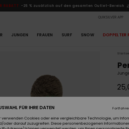
R RABATT
-25 % zusätzlich auf den gesamten Outlet-Bereich
J
QUIKSILVER APP
R
JUNGEN
FRAUEN
SURF
SNOW
DOPPELTER 
Startse
Pe
Jung
25,
Farb
 AUSWAHL FÜR IHRE DATEN
Fortfahre
r verwenden Cookies oder eine vergleichbare Technologie, um Info
d/oder darauf zuzugreifen. Diese personenbezogenen Informationen
 IP-Adresse) können verwendet werden, um Ihnen personalisierte Be