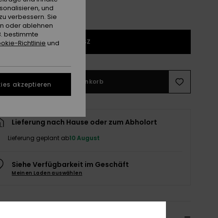
sonalisieren, und
zu verbessern. Sie
en oder ablehnen
B. bestimmte
1SZ
okie-Richtlinie
und
In den Warenkorb
ies akzeptieren
Lieferung nach Hause oder zum Abholort
Lieferung geplant ab
10 August
Siehe Verfügbarkeit im Geschäft
Meinen Laden auswählen
ils & Funktionen