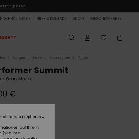
etzt Sparen
NACHHALTIGKEIT
HILFE & KONTAKT
SHOPS
GESCHENKKARTE
RABATT
ite
Jungen
Snow
Accessoires
Mützen
rformer Summit
en Grün Mütze
00 €
Grape Leaf
e
n ohne zu akzeptieren
rmationen auf Ihrem
 (wie Ihre
iträge und Inhalte