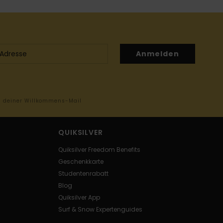
Anmelden
in deiner Willkommens-Mail
QUIKSILVER
Quiksilver Freedom Benefits
Geschenkkarte
Studentenrabatt
Blog
Quiksilver App
Surf & Snow Expertenguides