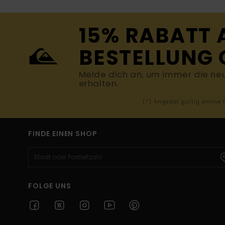
15% RABATT 
BESTELLUNG 
Melde dich an, um immer die ne
erhalten.
(*) Angebot gültig online
FINDE EINEN SHOP
FOLGE UNS