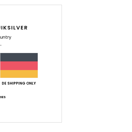
Jung
Style
IKSILVER
Funk
untry
M
P
Zusa
DE SHIPPING ONLY
Ver
IES
L