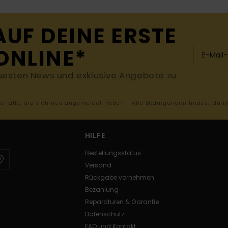
AUF DEINE ERSTE
ONLINE*
uesten News und exklusive Angebote zu
 für alle, die sich neu angemeldet haben - Alle Bedingungen findest du 
HILFE
Bestellungsstatus
Versand
Rückgabe vornehmen
Bezahlung
Reparaturen & Garantie
Datenschutz
FAQ und Kontakt