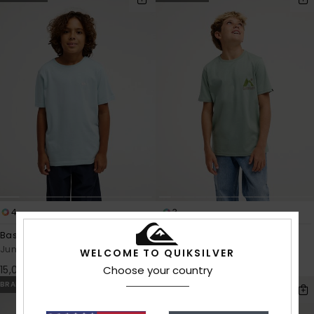
4
3
Basic
Peak
Jungen 8-16 Blau T-Shirt
Jungen 8-16 Grün T-Shirt
WELCOME TO QUIKSILVER
Choose your country
15,00 €
20,00 €
BRANDNEU
BRANDNEU