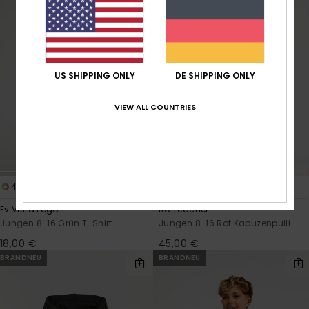
US SHIPPING ONLY
DE SHIPPING ONLY
VIEW ALL COUNTRIES
4
3
Ev Vista Logo
No Teacher
Jungen 8-16 Grün T-Shirt
Jungen 8-16 Rot Kapuzenpulli
18,00 €
45,00 €
BRANDNEU
BRANDNEU