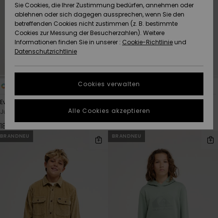
Freedom
Sie Cookies, die Ihrer Zustimmung bedürfen, annehmen oder
Community
ablehnen oder sich dagegen aussprechen, wenn Sie den
HILFE & KONTAKT
betreffenden Cookies nicht zustimmen (z. B. bestimmte
Datenschutz
Brandneu
Brandneu
Cookies zur Messung der Besucherzahlen). Weitere
Informationen finden Sie in unserer :
Cookie-Richtlinie
und
NACHHALTIGKEIT
Datenschutzrichtlinie
Größenführer
Highlights
Highlights
SHOPS
Starten Sie eine
Cookies verwalten
4
10
Unterhaltung,
QUIKSILVER APP
um die
Ev Vista Logo
Comp Logo
schnellste
Alle Cookies akzeptieren
Jungen 8-16 Beige T-Shirt
Jungen 8-16 Braun Kapuzenpulli
Antwort auf Ihre
WUNSCHLISTE
18,00 €
40,00 €
Frage zu
erhalten.
BRANDNEU
BRANDNEU
Unterhaltung
starten
Finden Sie
Antworten auf
die häufigsten
Fragen sowie
unser