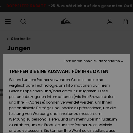
Direkt
zur
25 % zusätzlich auf den gesamten Outlet-Bereich
Jetzt Spare
Produkt
Auswahl
springen
Startseite
Auf meine
MÄNNER
Kleidung
Kleidung
Shop
Surf Shop
Snow Shop
Outlet
Bestellung
Jungen
Männer
Männer
Herren
zugreifen
JUNGEN
Fortfahren ohne zu akzeptieren
Kleidung
Accessoires
Schuhe& Flip-Flops
Surf
Accessoires
Accessoires
Brandneu
Versand
Surf Shop
Snow Shop
Outlet
TREFFEN SIE EINE AUSWAHL FÜR IHRE DATEN
FRAUEN
Kinder
Kinder
KINDER
Filtern & Sortieren
Wir und unsere Partner verwenden Cookies oder eine
605
Ergebnisse
Retouren
Schuhe&
Schuhe&
Highlights
vergleichbare Technologie, um Informationen auf Ihrem
Flip-Flops
Flip-Flops
SURF
irekt
berspringen
Gerät zu speichern und/oder darauf zuzugreifen. Diese
BRANDNEU
BRANDNEU
Highlights
Snow Shop
Outlet
u
nd
en
iltern
personenbezogenen Informationen (wie Ihre Browserdaten
Bezahlung
Damen
Frauen
ilterkriterien
ach
und Ihre IP-Adresse) können verwendet werden, um Ihnen
pringen
Snow
SNOW
personalisierte Beiträge und Inhalte zu präsentieren, um die
Surf
Surf
Geschenkkarte
Leistung von Werbung und Inhalten zu messen, um
Community
Werbung zu personalisieren, und um mehr über ihr Publikum
Highlights
DOPPELTER
zu erfahren, um die Produkte unserer Partner zu entwickeln
RABATT
Quiksilver
Snow
Snow
und zu verbessern. Sie können Ihre Wahl so einstellen, dass