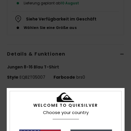
Lieferung geplant ab
10 August
Siehe Verfügbarkeit im Geschäft
Wählen Sie eine Größe aus
Details & Funktionen
Jungen 8-16 Blau T-Shirt
Style
EQBZT05007
Farbcode
brs0
Funktionen
MADE BETTER
WELCOME TO QUIKSILVER
25 % recycelte Baumwolle aus Pre-Consumer-
Choose your country
Textilabfällen
Materialzusammensetzung:
70 % Baumwolle, 30 %