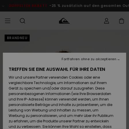
Direkt
zur
TER RABATT
-25 % zusätzlich auf den gesamten Outlet-Bereich
Produktinformation
springen
BRANDNEU
Auf meine
MÄNNER
Kleidung
Kleidung
Shop
Surf Shop
Snow Shop
Outlet
Bestellung
Männer
Männer
Herren
zugreifen
JUNGEN
Fortfahren ohne zu akzeptieren
Accessoires
Accessoires
Brandneu
Versand
Surf Shop
Snow Shop
Outlet
TREFFEN SIE EINE AUSWAHL FÜR IHRE DATEN
FRAUEN
Kinder
Kinder
KINDER
Wir und unsere Partner verwenden Cookies oder eine
Retouren
Schuhe&
Schuhe&
Highlights
vergleichbare Technologie, um Informationen auf Ihrem
Flip-Flops
Flip-Flops
SURF
Gerät zu speichern und/oder darauf zuzugreifen. Diese
Highlights
Snow Shop
Outlet
personenbezogenen Informationen (wie Ihre Browserdaten
Bezahlung
Damen
Frauen
und Ihre IP-Adresse) können verwendet werden, um Ihnen
Snow
SNOW
personalisierte Beiträge und Inhalte zu präsentieren, um die
Surf
Surf
Geschenkkarte
Leistung von Werbung und Inhalten zu messen, um
Community
Werbung zu personalisieren, und um mehr über ihr Publikum
Highlights
DOPPELTER
zu erfahren, um die Produkte unserer Partner zu entwickeln
RABATT
Quiksilver
Snow
Snow
und zu verbessern. Sie können Ihre Wahl so einstellen, dass