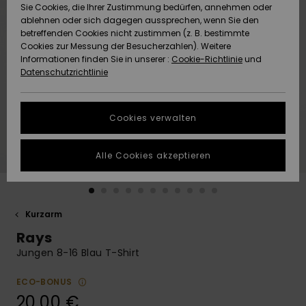
Freedom
Sie Cookies, die Ihrer Zustimmung bedürfen, annehmen oder
Community
ablehnen oder sich dagegen aussprechen, wenn Sie den
HILFE & KONTAKT
betreffenden Cookies nicht zustimmen (z. B. bestimmte
Datenschutz
Brandneu
Brandneu
Cookies zur Messung der Besucherzahlen). Weitere
Informationen finden Sie in unserer :
Cookie-Richtlinie
und
NACHHALTIGKEIT
Datenschutzrichtlinie
Größenführer
Highlights
Highlights
SHOPS
Starten Sie eine
Cookies verwalten
Unterhaltung,
QUIKSILVER APP
um die
schnellste
Alle Cookies akzeptieren
Antwort auf Ihre
WUNSCHLISTE
Frage zu
erhalten.
Kurzarm
Unterhaltung
starten
Rays
Finden Sie
Jungen 8-16 Blau T-Shirt
Antworten auf
die häufigsten
ECO-BONUS
Fragen sowie
20,00 €
unser