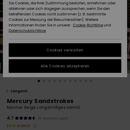
Freedom
Sie Cookies, die Ihrer Zustimmung bedürfen, annehmen oder
Community
ablehnen oder sich dagegen aussprechen, wenn Sie den
HILFE & KONTAKT
betreffenden Cookies nicht zustimmen (z. B. bestimmte
Datenschutz
Brandneu
Brandneu
Cookies zur Messung der Besucherzahlen). Weitere
Informationen finden Sie in unserer :
Cookie-Richtlinie
und
NACHHALTIGKEIT
Datenschutzrichtlinie
Größenführer
Highlights
Highlights
SHOPS
Starten Sie eine
Cookies verwalten
Unterhaltung,
QUIKSILVER APP
um die
schnellste
Alle Cookies akzeptieren
Antwort auf Ihre
WUNSCHLISTE
Frage zu
erhalten.
Langarm
Unterhaltung
starten
Mercury Sandstrokes
Finden Sie
Männer Beige Langärmliges Hemd
Antworten auf
die häufigsten
4.7
(6 Bewertungen)
Fragen sowie
ECO-BONUS
unser