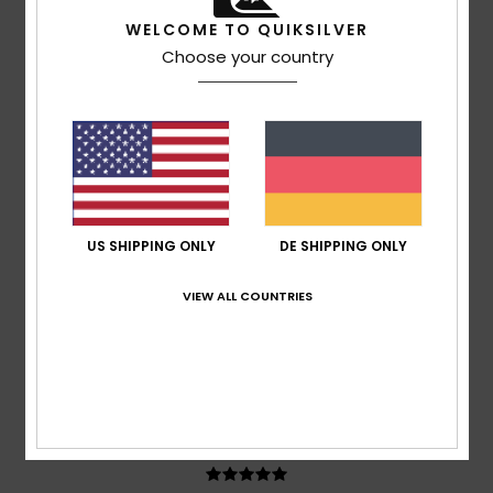
Farbe
WELCOME TO QUIKSILVER
4.7
Choose your country
4
/5
US SHIPPING ONLY
DE SHIPPING ONLY
Michel
8. Februar 2026
Verifizierter Kauf
Es ist schwierig, die Größe immer vorherzusagen
VIEW ALL COUNTRIES
Original anzeigen - Français
Komfort
: 4
Preis-Leistungs-Verhältnis
: 4
Größe
: Zu
/5
/5
groß
Material
: 4
Farbe
: 4
/5
/5
Ich empfehle dieses Produkt
5
/5