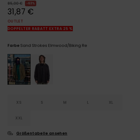
Kontaktformular.
85,00 €
63%
31,87 €
FAQ
ansehen
OUTLET
DOPPELTER RABATT EXTRA 25 %
Sand Strokes Elmwood/biking Re
Farbe
XS
S
M
L
XL
XXL
Größentabelle ansehen