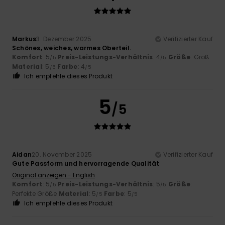
Markus
3. Dezember 2025
Verifizierter Kauf
Schönes, weiches, warmes Oberteil.
Komfort
: 5
Preis-Leistungs-Verhältnis
: 4
Größe
: Groß
/5
/5
Material
: 5
Farbe
: 4
/5
/5
Ich empfehle dieses Produkt
5
/5
Aidan
20. November 2025
Verifizierter Kauf
Gute Passform und hervorragende Qualität
Original anzeigen - English
Komfort
: 5
Preis-Leistungs-Verhältnis
: 5
Größe
:
/5
/5
Perfekte Größe
Material
: 5
Farbe
: 5
/5
/5
Ich empfehle dieses Produkt