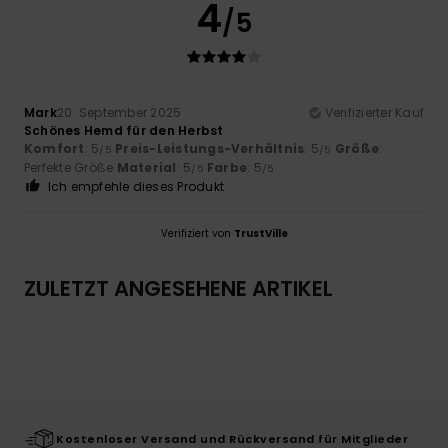
4
/5
Mark
20. September 2025
Verifizierter Kauf
Schönes Hemd für den Herbst
Komfort
: 5
Preis-Leistungs-Verhältnis
: 5
Größe
:
/5
/5
Perfekte Größe
Material
: 5
Farbe
: 5
/5
/5
Ich empfehle dieses Produkt
Verifiziert von
TrustVille
ZULETZT ANGESEHENE ARTIKEL
Kostenloser Versand und Rückversand für Mitglieder