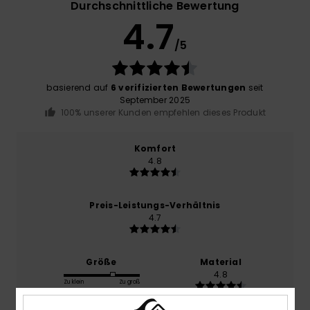
Durchschnittliche Bewertung
4.7
/5
basierend auf
6 verifizierten Bewertungen
seit
September 2025
100% unserer Kunden empfehlen dieses Produkt
Komfort
4.8
Preis-Leistungs-Verhältnis
4.7
Größe
Material
4.8
Zu klein
Zu groß