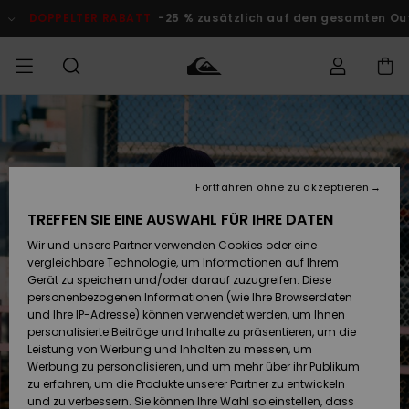
Direkt
zur
DOPPELTER RABATT
-25 % zusätzlich auf den gesamten O
Produktinformation
springen
Auf meine
MÄNNER
Kleidung
Kleidung
Shop
Surf Shop
Snow Shop
Outlet
Bestellung
Männer
Männer
Herren
zugreifen
JUNGEN
Fortfahren ohne zu akzeptieren
Accessoires
Accessoires
Brandneu
Versand
Surf Shop
Snow Shop
Outlet
TREFFEN SIE EINE AUSWAHL FÜR IHRE DATEN
FRAUEN
Kinder
Kinder
KINDER
Wir und unsere Partner verwenden Cookies oder eine
Retouren
Schuhe&
Schuhe&
Highlights
vergleichbare Technologie, um Informationen auf Ihrem
Flip-Flops
Flip-Flops
SURF
Gerät zu speichern und/oder darauf zuzugreifen. Diese
Highlights
Snow Shop
Outlet
personenbezogenen Informationen (wie Ihre Browserdaten
Bezahlung
Damen
Frauen
und Ihre IP-Adresse) können verwendet werden, um Ihnen
Snow
SNOW
personalisierte Beiträge und Inhalte zu präsentieren, um die
Surf
Surf
Geschenkkarte
Leistung von Werbung und Inhalten zu messen, um
Community
Werbung zu personalisieren, und um mehr über ihr Publikum
Highlights
DOPPELTER
zu erfahren, um die Produkte unserer Partner zu entwickeln
RABATT
Quiksilver
Snow
Snow
und zu verbessern. Sie können Ihre Wahl so einstellen, dass