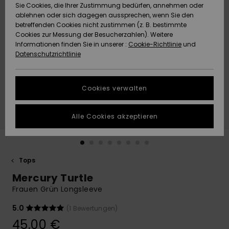
Freedom
Sie Cookies, die Ihrer Zustimmung bedürfen, annehmen oder
Community
ablehnen oder sich dagegen aussprechen, wenn Sie den
HILFE & KONTAKT
betreffenden Cookies nicht zustimmen (z. B. bestimmte
Datenschutz
Brandneu
Brandneu
Cookies zur Messung der Besucherzahlen). Weitere
Informationen finden Sie in unserer :
Cookie-Richtlinie
und
NACHHALTIGKEIT
Datenschutzrichtlinie
Größenführer
Highlights
Highlights
SHOPS
Starten Sie eine
Cookies verwalten
Unterhaltung,
QUIKSILVER APP
um die
schnellste
Alle Cookies akzeptieren
Antwort auf Ihre
WUNSCHLISTE
Frage zu
erhalten.
Tops
Unterhaltung
starten
Mercury Turtle
Finden Sie
Frauen Grün Longsleeve
Antworten auf
die häufigsten
5.0
(1 Bewertungen)
Fragen sowie
45,00 €
unser