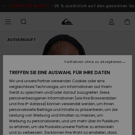
Direkt
zur
DOPPELTER RABATT
-25 % zusätzlich auf den gesamten Outlet
Produktinformation
springen
AUSVERKAUFT
Auf meine
MÄNNER
Kleidung
Kleidung
Shop
Surf Shop
Snow Shop
Outlet
Bestellung
Männer
Männer
Herren
zugreifen
JUNGEN
Fortfahren ohne zu akzeptieren
Accessoires
Accessoires
Brandneu
Versand
Surf Shop
Snow Shop
Outlet
TREFFEN SIE EINE AUSWAHL FÜR IHRE DATEN
FRAUEN
Kinder
Kinder
KINDER
Wir und unsere Partner verwenden Cookies oder eine
Retouren
Schuhe&
Schuhe&
Highlights
vergleichbare Technologie, um Informationen auf Ihrem
Flip-Flops
Flip-Flops
SURF
Gerät zu speichern und/oder darauf zuzugreifen. Diese
Highlights
Snow Shop
Outlet
personenbezogenen Informationen (wie Ihre Browserdaten
Bezahlung
Damen
Frauen
und Ihre IP-Adresse) können verwendet werden, um Ihnen
Snow
SNOW
personalisierte Beiträge und Inhalte zu präsentieren, um die
Surf
Surf
Geschenkkarte
Leistung von Werbung und Inhalten zu messen, um
Community
Werbung zu personalisieren, und um mehr über ihr Publikum
Highlights
DOPPELTER
zu erfahren, um die Produkte unserer Partner zu entwickeln
RABATT
Quiksilver
Snow
Snow
und zu verbessern. Sie können Ihre Wahl so einstellen, dass