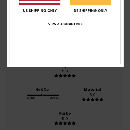
US SHIPPING ONLY
DE SHIPPING ONLY
basierend auf
1 verifizierten Bewertungen
seit
Oktober 2025
VIEW ALL COUNTRIES
100% unserer Kunden empfehlen dieses Produkt
Komfort
5.0
Preis-Leistungs-Verhältnis
5.0
Größe
Material
5.0
Zu klein
Zu groß
Farbe
5.0