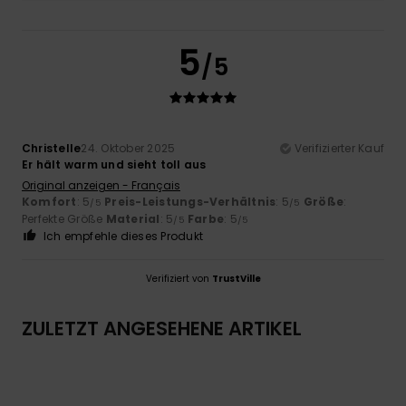
5
/5
Christelle
24. Oktober 2025
Verifizierter Kauf
Er hält warm und sieht toll aus
Original anzeigen - Français
Komfort
: 5
Preis-Leistungs-Verhältnis
: 5
Größe
:
/5
/5
Perfekte Größe
Material
: 5
Farbe
: 5
/5
/5
Ich empfehle dieses Produkt
Verifiziert von
TrustVille
ZULETZT ANGESEHENE ARTIKEL