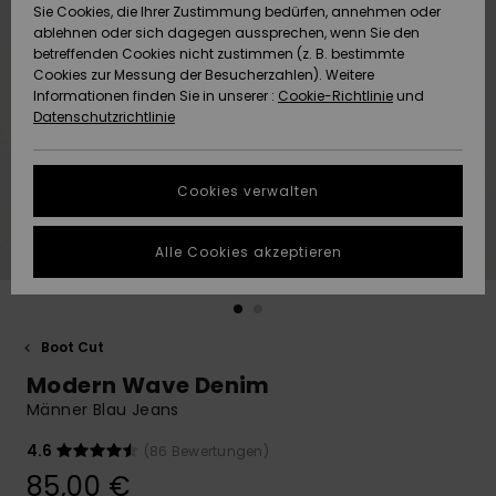
Freedom
Sie Cookies, die Ihrer Zustimmung bedürfen, annehmen oder
Community
ablehnen oder sich dagegen aussprechen, wenn Sie den
HILFE & KONTAKT
betreffenden Cookies nicht zustimmen (z. B. bestimmte
Datenschutz
Brandneu
Brandneu
Cookies zur Messung der Besucherzahlen). Weitere
Informationen finden Sie in unserer :
Cookie-Richtlinie
und
NACHHALTIGKEIT
Datenschutzrichtlinie
Größenführer
Highlights
Highlights
SHOPS
Starten Sie eine
Cookies verwalten
Unterhaltung,
QUIKSILVER APP
um die
schnellste
Alle Cookies akzeptieren
Antwort auf Ihre
WUNSCHLISTE
Frage zu
erhalten.
Boot Cut
Unterhaltung
starten
Modern Wave Denim
Finden Sie
Männer Blau Jeans
Antworten auf
die häufigsten
4.6
(86 Bewertungen)
Fragen sowie
85,00 €
unser