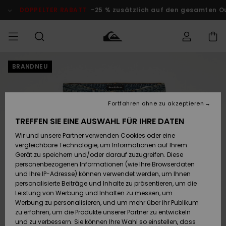
Direkt
zur
DOPPELTER RABATT
-25 % zusätzlich auf den gesamten O
Produktinformation
springen
BRANDNEU
Auf meine
MÄNNER
Kleidung
Kleidung
Shop
Surf Shop
Snow Shop
Outlet
Bestellung
Männer
Männer
Herren
zugreifen
JUNGEN
Fortfahren ohne zu akzeptieren
Accessoires
Accessoires
Brandneu
Versand
Surf Shop
Snow Shop
Outlet
TREFFEN SIE EINE AUSWAHL FÜR IHRE DATEN
FRAUEN
Kinder
Kinder
KINDER
Wir und unsere Partner verwenden Cookies oder eine
Retouren
Schuhe&
Schuhe&
Highlights
vergleichbare Technologie, um Informationen auf Ihrem
Flip-Flops
Flip-Flops
SURF
Gerät zu speichern und/oder darauf zuzugreifen. Diese
Highlights
Snow Shop
Outlet
personenbezogenen Informationen (wie Ihre Browserdaten
Bezahlung
Damen
Frauen
und Ihre IP-Adresse) können verwendet werden, um Ihnen
Snow
SNOW
personalisierte Beiträge und Inhalte zu präsentieren, um die
Surf
Surf
Geschenkkarte
Leistung von Werbung und Inhalten zu messen, um
Community
Werbung zu personalisieren, und um mehr über ihr Publikum
Highlights
DOPPELTER
zu erfahren, um die Produkte unserer Partner zu entwickeln
RABATT
Quiksilver
Snow
Snow
und zu verbessern. Sie können Ihre Wahl so einstellen, dass