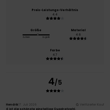
Preis-Leistungs-Verhältnis
4.4
Größe
Material
4.6
Zu klein
Zu groß
Farbe
4.7
4
/5
Hendrik
17. Juli 2026
Verifizierter Kauf
4 ist die schönste einstellige Quadratzahl.