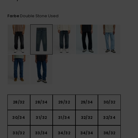
Kontaktformular.
FAQ
Double Stone Used
Farbe
ansehen
28/32
28/34
29/32
29/34
30/32
30/34
31/32
31/34
32/32
32/34
33/32
33/34
34/32
34/34
36/32