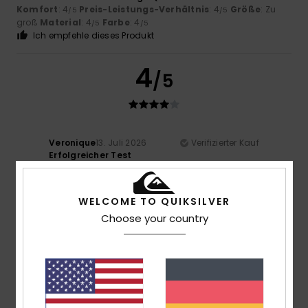
Komfort
: 4
Preis-Leistungs-Verhältnis
: 4
Größe
: Zu
/5
/5
groß
Material
: 4
Farbe
: 4
/5
/5
Ich empfehle dieses Produkt
4
/5
Veronique
13. Juli 2026
Verifizierter Kauf
Erfolgreicher Test
Original anzeigen - Français
Preis-Leistungs-Verhältnis
: 4
Material
: 3
/5
/5
Ich empfehle dieses Produkt
WELCOME TO QUIKSILVER
Choose your country
5
/5
Renee
11. Juli 2026
Verifizierter Kauf