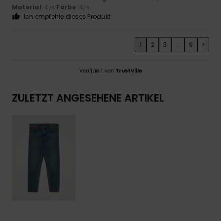
Material
: 4
Farbe
: 4
/5
/5
Ich empfehle dieses Produkt
1
2
3
...
9
>
Verifiziert von
TrustVille
ZULETZT ANGESEHENE ARTIKEL