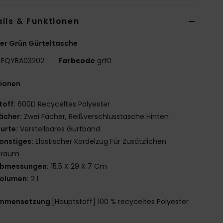
ils & Funktionen
er Grün Gürteltasche
EQYBA03202
Farbcode
grt0
tionen
toff:
600D Recyceltes Polyester
ächer:
Zwei Fächer, Reißverschlusstasche Hinten
urte:
Verstellbares Gurtband
onstiges:
Elastischer Kordelzug Für Zusätzlichen
uraum
bmessungen:
15,5 X 29 X 7 Cm
olumen:
2 L
mmensetzung
[Hauptstoff] 100 % recyceltes Polyester