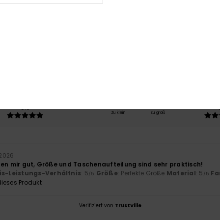
Durchschnittliche Bewertung
5.0
/5
basierend auf
1 verifizierten Bewertungen
seit Juli 2026
100% unserer Kunden empfehlen dieses Produkt
-Leistungs-Verhältnis
Größe
Mat
5.0
Zu klein
Zu groß
i 2026
len mir gut, Größe und Taschenaufteilung sind sehr praktisch!
is-Leistungs-Verhältnis
: 5
Größe
: Perfekte Größe
Material
: 5
Fa
/5
/5
ieses Produkt
Verifiziert von
TrustVille