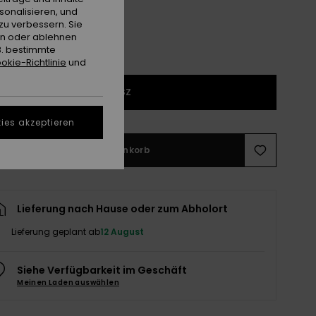
sonalisieren, und
zu verbessern. Sie
en oder ablehnen
B. bestimmte
okie-Richtlinie
und
1SZ
ies akzeptieren
In den Warenkorb
Lieferung nach Hause oder zum Abholort
Lieferung geplant ab
12 August
Siehe Verfügbarkeit im Geschäft
Meinen Laden auswählen