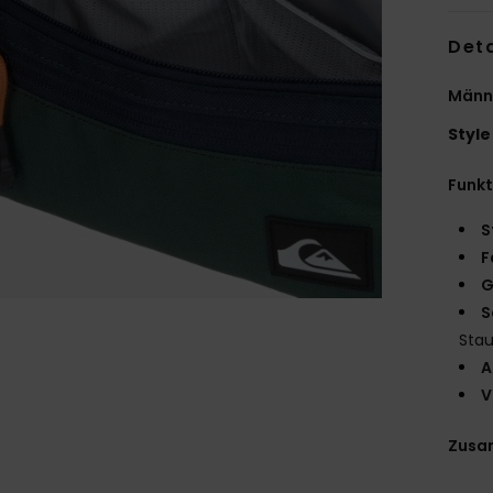
Deta
Männ
Style
Funk
S
F
G
S
Sta
A
V
Zusa