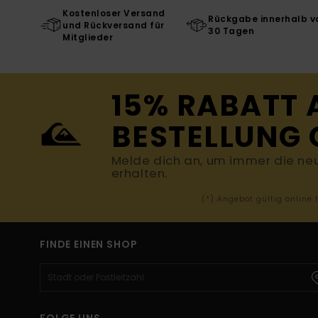
Kostenloser Versand
Rückgabe innerhalb v
und Rückversand für
30 Tagen
Mitglieder
15% RABATT 
BESTELLUNG 
Melde dich an, um immer die ne
erhalten.
(*) Angebot gültig online
FINDE EINEN SHOP
FOLGE UNS