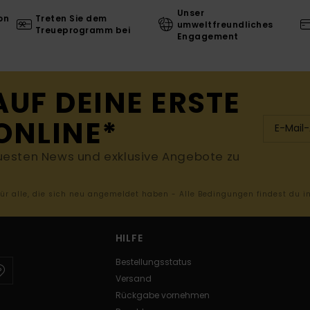
Unser
on
Treten Sie dem
umweltfreundliches
Treueprogramm bei
Engagement
AUF DEINE ERSTE
ONLINE*
uesten News und exklusive Angebote zu
 für alle, die sich neu angemeldet haben - Alle Bedingungen findest du 
HILFE
Bestellungsstatus
Versand
Rückgabe vornehmen