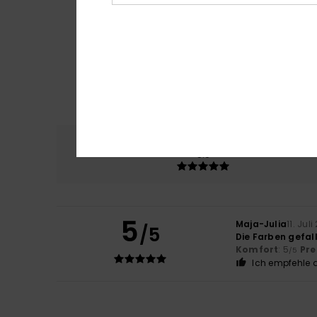
Komfort
Preis
5.0
5
Maja-Julia
11. Jul
/5
Die Farben gefal
Komfort
: 5
Pre
/5
Ich empfehle d