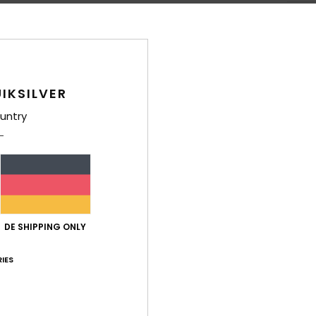
Ver
IKSILVER
untry
DE SHIPPING ONLY
IES