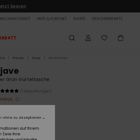
etzt Sparen
NACHHALTIGKEIT
HILFE & KONTAKT
SHOPS
GESCHENKKARTE
RABATT
ite
Frauen
Shop
Accessoires
jave
er Grün Gürteltasche
(1 Bewertungen)
BONUS
00 €
n ohne zu akzeptieren
Forest
e
rmationen auf Ihrem
 (wie Ihre
iträge und Inhalte