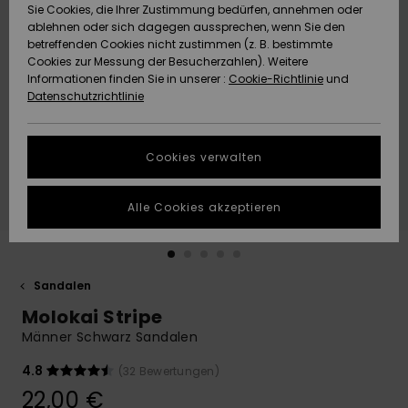
Freedom
Sie Cookies, die Ihrer Zustimmung bedürfen, annehmen oder
Community
ablehnen oder sich dagegen aussprechen, wenn Sie den
HILFE & KONTAKT
betreffenden Cookies nicht zustimmen (z. B. bestimmte
Datenschutz
Brandneu
Brandneu
Cookies zur Messung der Besucherzahlen). Weitere
Informationen finden Sie in unserer :
Cookie-Richtlinie
und
NACHHALTIGKEIT
Datenschutzrichtlinie
Größenführer
Highlights
Highlights
SHOPS
Starten Sie eine
Cookies verwalten
Unterhaltung,
QUIKSILVER APP
um die
schnellste
Alle Cookies akzeptieren
Antwort auf Ihre
WUNSCHLISTE
Frage zu
erhalten.
Sandalen
Unterhaltung
starten
Molokai Stripe
Finden Sie
Männer Schwarz Sandalen
Antworten auf
die häufigsten
4.8
(32 Bewertungen)
Fragen sowie
22,00 €
unser