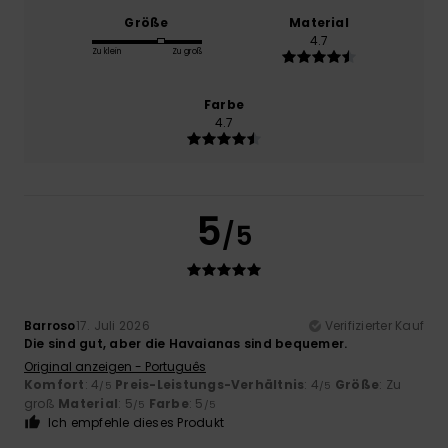
Größe
Material
4.7
Zu klein
Zu groß
Farbe
4.7
5
/5
Barroso
17. Juli 2026
Verifizierter Kauf
Die sind gut, aber die Havaianas sind bequemer.
Original anzeigen - Português
Komfort
: 4
Preis-Leistungs-Verhältnis
: 4
Größe
: Zu
/5
/5
groß
Material
: 5
Farbe
: 5
/5
/5
Ich empfehle dieses Produkt