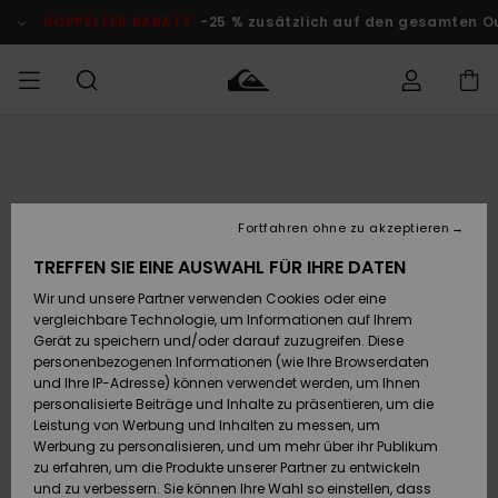
Direkt
zur
DOPPELTER RABATT
-25 % zusätzlich auf den gesamten O
Produktinformation
springen
Auf meine
MÄNNER
Kleidung
Kleidung
Shop
Surf Shop
Snow Shop
Outlet
Bestellung
Männer
Männer
Herren
zugreifen
JUNGEN
Fortfahren ohne zu akzeptieren
Accessoires
Accessoires
Brandneu
Versand
Surf Shop
Snow Shop
Outlet
TREFFEN SIE EINE AUSWAHL FÜR IHRE DATEN
FRAUEN
Kinder
Kinder
KINDER
Wir und unsere Partner verwenden Cookies oder eine
Retouren
Schuhe&
Schuhe&
Highlights
vergleichbare Technologie, um Informationen auf Ihrem
Flip-Flops
Flip-Flops
SURF
Gerät zu speichern und/oder darauf zuzugreifen. Diese
Highlights
Snow Shop
Outlet
personenbezogenen Informationen (wie Ihre Browserdaten
Bezahlung
Damen
Frauen
und Ihre IP-Adresse) können verwendet werden, um Ihnen
Snow
SNOW
personalisierte Beiträge und Inhalte zu präsentieren, um die
Surf
Surf
Geschenkkarte
Leistung von Werbung und Inhalten zu messen, um
Community
Werbung zu personalisieren, und um mehr über ihr Publikum
Highlights
DOPPELTER
zu erfahren, um die Produkte unserer Partner zu entwickeln
RABATT
Quiksilver
Snow
Snow
und zu verbessern. Sie können Ihre Wahl so einstellen, dass