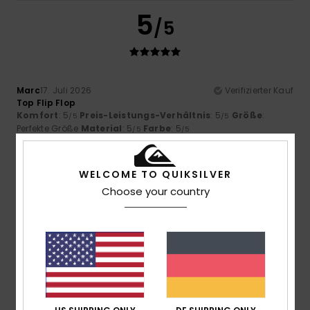
5
/5
Marc
17. Juli 2026
Verifizierter Kauf
Top Flip Flop
Komfort
: 5
Preis-Leistungs-Verhältnis
: 5
Größe
:
/5
/5
Perfekte Größe
Material
: 5
Farbe
: 5
/5
/5
Ich empfehle dieses Produkt
5
WELCOME TO QUIKSILVER
/5
Choose your country
Pierrick
15. Juli 2026
Verifizierter Kauf
In verschiedenen Größen erhältlich
Original anzeigen - Français
Komfort
: 5
Preis-Leistungs-Verhältnis
: 5
Größe
:
/5
/5
Perfekte Größe
Material
: 5
Farbe
: 5
/5
/5