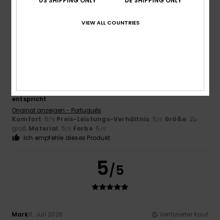
US SHIPPING ONLY
DE SHIPPING ONLY
Ich empfehle dieses Produkt
VIEW ALL COUNTRIES
5
/5
Virgilio
13. Juli 2026
Verifizierter Kauf
Weil es in jeder Hinsicht genau meinen Erwartungen
entspricht
Original anzeigen - Português
Komfort
: 5
Preis-Leistungs-Verhältnis
: 5
Größe
: Zu
/5
/5
groß
Material
: 5
Farbe
: 5
/5
/5
Ich empfehle dieses Produkt
5
/5
Mark
11. Juli 2026
Verifizierter Kauf