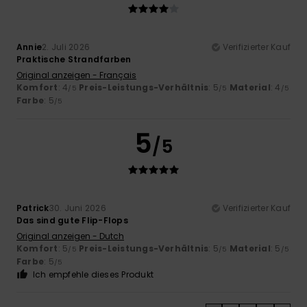
Annie
2. Juli 2026
Verifizierter Kauf
Praktische Strandfarben
Original anzeigen - Français
Komfort
: 4
Preis-Leistungs-Verhältnis
: 5
Material
: 4
/5
/5
/5
Farbe
: 5
/5
5
/5
Patrick
30. Juni 2026
Verifizierter Kauf
Das sind gute Flip-Flops
Original anzeigen - Dutch
Komfort
: 5
Preis-Leistungs-Verhältnis
: 5
Material
: 5
/5
/5
/5
Farbe
: 5
/5
Ich empfehle dieses Produkt