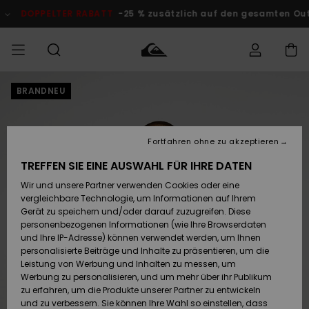
Direkt
zur
DOPPELTER RABATT
-25 % zusätzlich auf den gesamten O
Produktinformation
springen
BRANDNEU
Auf meine
MÄNNER
Kleidung
Kleidung
Shop
Surf Shop
Snow Shop
Outlet
Bestellung
Männer
Männer
Herren
zugreifen
JUNGEN
Fortfahren ohne zu akzeptieren
Accessoires
Accessoires
Brandneu
Versand
Surf Shop
Snow Shop
Outlet
TREFFEN SIE EINE AUSWAHL FÜR IHRE DATEN
FRAUEN
Kinder
Kinder
KINDER
Wir und unsere Partner verwenden Cookies oder eine
Retouren
Schuhe&
Schuhe&
Highlights
vergleichbare Technologie, um Informationen auf Ihrem
Flip-Flops
Flip-Flops
SURF
Gerät zu speichern und/oder darauf zuzugreifen. Diese
Highlights
Snow Shop
Outlet
personenbezogenen Informationen (wie Ihre Browserdaten
Bezahlung
Damen
Frauen
und Ihre IP-Adresse) können verwendet werden, um Ihnen
Snow
SNOW
personalisierte Beiträge und Inhalte zu präsentieren, um die
Surf
Surf
Geschenkkarte
Leistung von Werbung und Inhalten zu messen, um
Community
Werbung zu personalisieren, und um mehr über ihr Publikum
Highlights
DOPPELTER
zu erfahren, um die Produkte unserer Partner zu entwickeln
RABATT
Quiksilver
Snow
Snow
und zu verbessern. Sie können Ihre Wahl so einstellen, dass