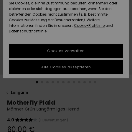
Freedom
Sie Cookies, die Ihrer Zustimmung bedürfen, annehmen oder
Community
ablehnen oder sich dagegen aussprechen, wenn Sie den
HILFE & KONTAKT
betreffenden Cookies nicht zustimmen (z. B. bestimmte
Datenschutz
Brandneu
Brandneu
Cookies zur Messung der Besucherzahlen). Weitere
Informationen finden Sie in unserer :
Cookie-Richtlinie
und
NACHHALTIGKEIT
Datenschutzrichtlinie
Größenführer
Highlights
Highlights
SHOPS
Starten Sie eine
Cookies verwalten
Unterhaltung,
QUIKSILVER APP
um die
schnellste
Alle Cookies akzeptieren
Antwort auf Ihre
WUNSCHLISTE
Frage zu
erhalten.
Langarm
Unterhaltung
starten
Motherfly Plaid
Finden Sie
Männer Grün Langärmliges Hemd
Antworten auf
die häufigsten
4.0
(1 Bewertungen)
Fragen sowie
60,00 €
unser