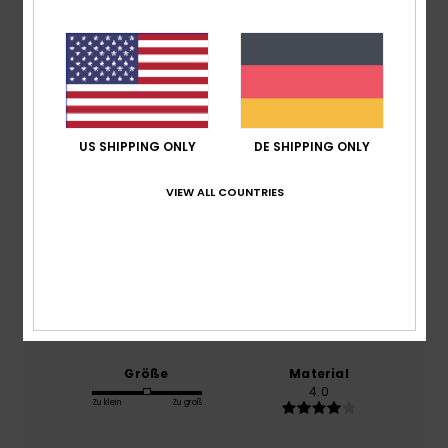
Durchschnittliche Bewertung
4.0
/5
basierend auf
1 verifizierten Bewertungen
seit Juli
2026
US SHIPPING ONLY
DE SHIPPING ONLY
0% unserer Kunden empfehlen dieses Produkt
VIEW ALL COUNTRIES
Komfort
4.0
Preis-Leistungs-Verhältnis
3.0
Größe
Material
4.0
Zu klein
Zu groß