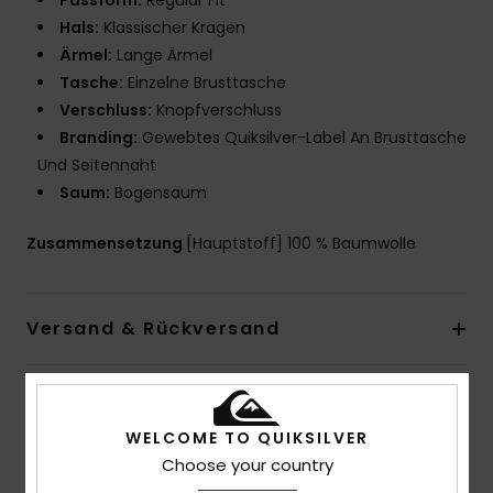
Passform:
Regular Fit
Hals:
Klassischer Kragen
Ärmel:
Lange Ärmel
Tasche:
Einzelne Brusttasche
Verschluss:
Knopfverschluss
Branding:
Gewebtes Quiksilver-Label An Brusttasche
Und Seitennaht
Saum:
Bogensaum
Zusammensetzung
[Hauptstoff] 100 % Baumwolle
Versand & Rückversand
Kundenbewertungen
WELCOME TO QUIKSILVER
Choose your country