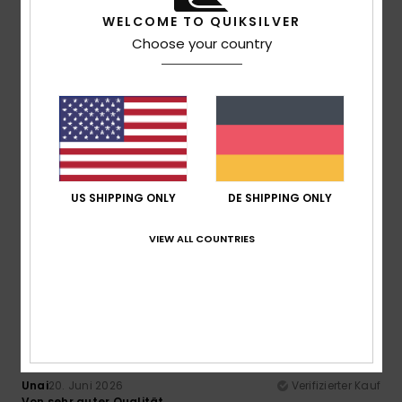
groß
Material
: 4
/5
Ich empfehle dieses Produkt
WELCOME TO QUIKSILVER
Choose your country
4
/5
Leone
23. Juni 2026
Verifizierter Kauf
sehr nützlich
Original anzeigen - Italiano
US SHIPPING ONLY
DE SHIPPING ONLY
Komfort
: 5
Preis-Leistungs-Verhältnis
: 5
Größe
: Zu
/5
/5
groß
Material
: 5
Farbe
: 4
/5
/5
VIEW ALL COUNTRIES
Ich empfehle dieses Produkt
5
/5
Unai
20. Juni 2026
Verifizierter Kauf
Von sehr guter Qualität