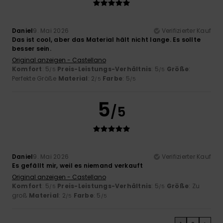
Daniel
9. Mai 2026
Verifizierter Kauf
Das ist cool, aber das Material hält nicht lange. Es sollte
besser sein.
Original anzeigen - Castellano
Komfort
: 5
Preis-Leistungs-Verhältnis
: 5
Größe
:
/5
/5
Perfekte Größe
Material
: 2
Farbe
: 5
/5
/5
5
/5
Daniel
9. Mai 2026
Verifizierter Kauf
Es gefällt mir, weil es niemand verkauft
Original anzeigen - Castellano
Komfort
: 5
Preis-Leistungs-Verhältnis
: 5
Größe
: Zu
/5
/5
groß
Material
: 2
Farbe
: 5
/5
/5