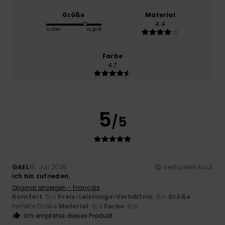
Größe
Material
4.4
Zu klein
Zu groß
Farbe
4.7
5
/5
GAEL
16. Juli 2026
Verifizierter Kauf
Ich bin zufrieden.
Original anzeigen - Français
Komfort
: 5
Preis-Leistungs-Verhältnis
: 5
Größe
:
/5
/5
Perfekte Größe
Material
: 5
Farbe
: 5
/5
/5
Ich empfehle dieses Produkt