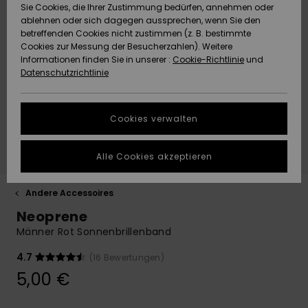
Freedom
Sie Cookies, die Ihrer Zustimmung bedürfen, annehmen oder
Community
ablehnen oder sich dagegen aussprechen, wenn Sie den
HILFE & KONTAKT
betreffenden Cookies nicht zustimmen (z. B. bestimmte
Datenschutz
Brandneu
Brandneu
Cookies zur Messung der Besucherzahlen). Weitere
Informationen finden Sie in unserer :
Cookie-Richtlinie
und
NACHHALTIGKEIT
Datenschutzrichtlinie
Größenführer
Highlights
Highlights
SHOPS
Starten Sie eine
Cookies verwalten
Unterhaltung,
QUIKSILVER APP
um die
schnellste
Alle Cookies akzeptieren
Antwort auf Ihre
WUNSCHLISTE
Frage zu
erhalten.
Andere Accessoires
Neoprene
Unterhaltung
starten
Männer Rot Sonnenbrillenband
Finden Sie
4.7
(16 Bewertungen)
Antworten auf
5,00 €
die häufigsten
Fragen sowie
unser