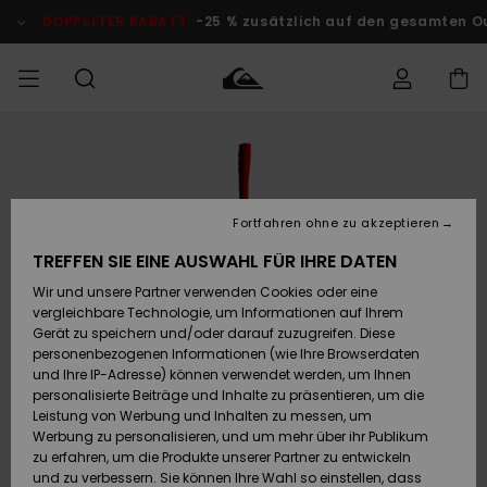
Direkt
zur
DOPPELTER RABATT
-25 % zusätzlich auf den gesamten O
Produktinformation
springen
Auf meine
MÄNNER
Kleidung
Kleidung
Shop
Surf Shop
Snow Shop
Outlet
Bestellung
Männer
Männer
Herren
zugreifen
JUNGEN
Fortfahren ohne zu akzeptieren
Accessoires
Accessoires
Brandneu
Versand
Surf Shop
Snow Shop
Outlet
TREFFEN SIE EINE AUSWAHL FÜR IHRE DATEN
FRAUEN
Kinder
Kinder
KINDER
Wir und unsere Partner verwenden Cookies oder eine
Retouren
Schuhe&
Schuhe&
Highlights
vergleichbare Technologie, um Informationen auf Ihrem
Flip-Flops
Flip-Flops
SURF
Gerät zu speichern und/oder darauf zuzugreifen. Diese
Highlights
Snow Shop
Outlet
personenbezogenen Informationen (wie Ihre Browserdaten
Bezahlung
Damen
Frauen
und Ihre IP-Adresse) können verwendet werden, um Ihnen
Snow
SNOW
personalisierte Beiträge und Inhalte zu präsentieren, um die
Surf
Surf
Geschenkkarte
Leistung von Werbung und Inhalten zu messen, um
Community
Werbung zu personalisieren, und um mehr über ihr Publikum
Highlights
DOPPELTER
zu erfahren, um die Produkte unserer Partner zu entwickeln
RABATT
Quiksilver
Snow
Snow
und zu verbessern. Sie können Ihre Wahl so einstellen, dass