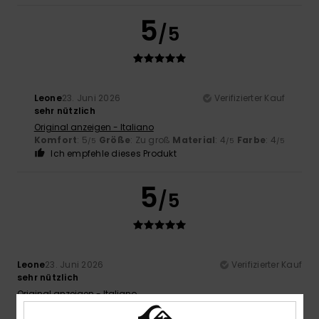
5
/5
Leone
23. Juni 2026
Verifizierter Kauf
sehr nützlich
Original anzeigen - Italiano
Komfort
: 5
Größe
: Zu groß
Material
: 4
Farbe
: 4
/5
/5
/5
Ich empfehle dieses Produkt
5
/5
Leone
23. Juni 2026
Verifizierter Kauf
sehr nützlich
Original anzeigen - Italiano
Komfort
: 5
Preis-Leistungs-Verhältnis
: 5
Größe
: Zu
/5
/5