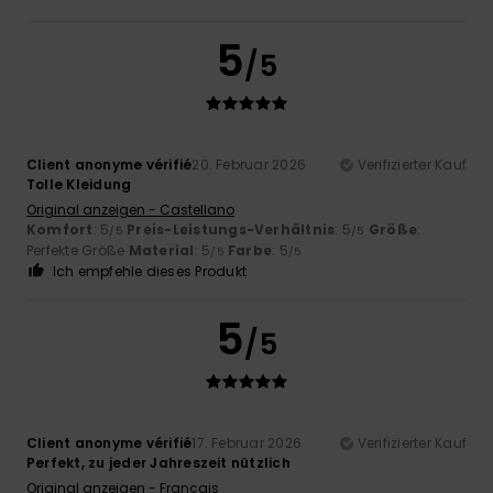
5
/5
Client anonyme vérifié
20. Februar 2026
Verifizierter Kauf
Tolle Kleidung
Original anzeigen - Castellano
Komfort
: 5
Preis-Leistungs-Verhältnis
: 5
Größe
:
/5
/5
Perfekte Größe
Material
: 5
Farbe
: 5
/5
/5
Ich empfehle dieses Produkt
5
/5
Client anonyme vérifié
17. Februar 2026
Verifizierter Kauf
Perfekt, zu jeder Jahreszeit nützlich
Original anzeigen - Français