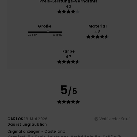
Preis-Leistungs-Verhältnis
4.3
Größe
Material
4.8
Zu klein
Zu groß
Farbe
4.7
5
/5
CARLOS
28. Mai 2026
Verifizierter Kauf
Das ist unglaublich
Original anzeigen - Castellano
Komfort
: 5
Preis-Leistungs-Verhältnis
: 5
Größe
: Zu