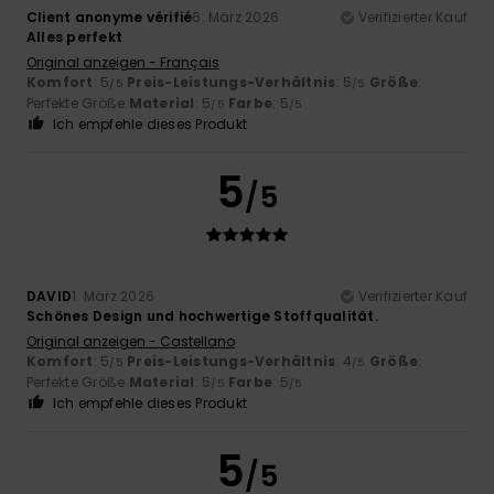
Client anonyme vérifié
6. März 2026
Verifizierter Kauf
Alles perfekt
Original anzeigen - Français
Komfort
: 5
Preis-Leistungs-Verhältnis
: 5
Größe
:
/5
/5
Perfekte Größe
Material
: 5
Farbe
: 5
/5
/5
Ich empfehle dieses Produkt
5
/5
DAVID
1. März 2026
Verifizierter Kauf
Schönes Design und hochwertige Stoffqualität.
Original anzeigen - Castellano
Komfort
: 5
Preis-Leistungs-Verhältnis
: 4
Größe
:
/5
/5
Perfekte Größe
Material
: 5
Farbe
: 5
/5
/5
Ich empfehle dieses Produkt
5
/5