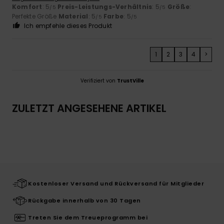
Komfort
: 5
Preis-Leistungs-Verhältnis
: 5
Größe
:
/5
/5
Perfekte Größe
Material
: 5
Farbe
: 5
/5
/5
Ich empfehle dieses Produkt
1
2
3
4
>
Verifiziert von
TrustVille
ZULETZT ANGESEHENE ARTIKEL
Kostenloser Versand und Rückversand für Mitglieder
Rückgabe innerhalb von 30 Tagen
Treten Sie dem Treueprogramm bei