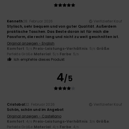
Kenneth
28. Februar 2026
Verifizierter Kauf
Stylisch, sehr bequem und von guter Qualität. Außerdem
praktische Taschen. Das Beste daran ist für mich die
Passform, die recht lang und nicht zu weit geschnitten ist.
Original anzeigen - English
Komfort
: 5
Preis-Leistungs-Verhältnis
: 5
Größe
:
/5
/5
Perfekte Größe
Material
: 5
Farbe
: 5
/5
/5
Ich empfehle dieses Produkt
4
/5
Cristobal
22. Februar 2026
Verifizierter Kauf
Schön, schön und im Angebot
Original anzeigen - Castellano
Komfort
: 4
Preis-Leistungs-Verhältnis
: 3
Größe
:
/5
/5
Perfekte Größe
Material
: 4
Farbe
: 4
/5
/5