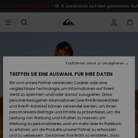
Direkt
zur
DOPPELTER RABATT
-25 % zusätzlich auf den gesamten O
Produktinformation
springen
Auf meine
MÄNNER
Kleidung
Kleidung
Shop
Surf Shop
Snow Shop
Outlet
Bestellung
Männer
Männer
Herren
zugreifen
JUNGEN
Fortfahren ohne zu akzeptieren
Accessoires
Accessoires
Brandneu
Versand
Surf Shop
Snow Shop
Outlet
TREFFEN SIE EINE AUSWAHL FÜR IHRE DATEN
FRAUEN
Kinder
Kinder
KINDER
Wir und unsere Partner verwenden Cookies oder eine
Retouren
Schuhe&
Schuhe&
Highlights
vergleichbare Technologie, um Informationen auf Ihrem
Flip-Flops
Flip-Flops
SURF
Gerät zu speichern und/oder darauf zuzugreifen. Diese
Highlights
Snow Shop
Outlet
personenbezogenen Informationen (wie Ihre Browserdaten
Bezahlung
Damen
Frauen
und Ihre IP-Adresse) können verwendet werden, um Ihnen
Snow
SNOW
personalisierte Beiträge und Inhalte zu präsentieren, um die
Surf
Surf
Geschenkkarte
Leistung von Werbung und Inhalten zu messen, um
Community
Werbung zu personalisieren, und um mehr über ihr Publikum
Highlights
DOPPELTER
zu erfahren, um die Produkte unserer Partner zu entwickeln
RABATT
Quiksilver
Snow
Snow
und zu verbessern. Sie können Ihre Wahl so einstellen, dass