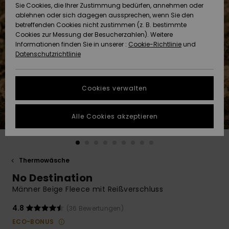
Freedom
Sie Cookies, die Ihrer Zustimmung bedürfen, annehmen oder
Community
ablehnen oder sich dagegen aussprechen, wenn Sie den
HILFE & KONTAKT
betreffenden Cookies nicht zustimmen (z. B. bestimmte
Datenschutz
Brandneu
Brandneu
Cookies zur Messung der Besucherzahlen). Weitere
Informationen finden Sie in unserer :
Cookie-Richtlinie
und
NACHHALTIGKEIT
Datenschutzrichtlinie
Größenführer
Highlights
Highlights
SHOPS
Starten Sie eine
Cookies verwalten
Unterhaltung,
QUIKSILVER APP
um die
schnellste
Alle Cookies akzeptieren
Antwort auf Ihre
WUNSCHLISTE
Frage zu
erhalten.
Thermowäsche
Unterhaltung
starten
No Destination
Finden Sie
Männer Beige Fleece mit Reißverschluss
Antworten auf
die häufigsten
4.8
(36 Bewertungen)
Fragen sowie
ECO-BONUS
unser