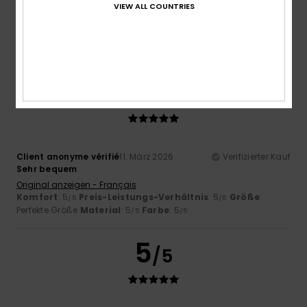
VIEW ALL COUNTRIES
Original anzeigen - Castellano
Komfort
: 5
Preis-Leistungs-Verhältnis
: 5
Größe
: Zu
/5
/5
groß
Material
: 5
Farbe
: 5
/5
/5
Ich empfehle dieses Produkt
5
/5
Client anonyme vérifié
11. März 2026
Verifizierter Kauf
Sehr bequem
Original anzeigen - Français
Komfort
: 5
Preis-Leistungs-Verhältnis
: 5
Größe
:
/5
/5
Perfekte Größe
Material
: 5
Farbe
: 5
/5
/5
5
/5