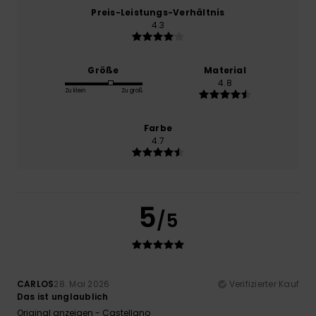
Preis-Leistungs-Verhältnis
4.3
Größe
Material
4.8
Zu klein
Zu groß
Farbe
4.7
5
/5
CARLOS
28. Mai 2026
Verifizierter Kauf
Das ist unglaublich
Original anzeigen - Castellano