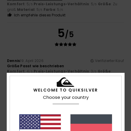
Komfort
: 5
Preis-Leistungs-Verhältnis
: 5
Größe
: Zu
/5
/5
groß
Material
: 5
Farbe
: 5
/5
/5
Ich empfehle dieses Produkt
5
/5
Dennis
19. April 2026
Verifizierter Kauf
Größe Passt wie beschrieben
Komfort
: 4
Preis-Leistungs-Verhältnis
: 3
Größe
:
/5
/5
Perfekte Größe
Material
: 4
Farbe
: 5
/5
/5
Ich empfehle dieses Produkt
WELCOME TO QUIKSILVER
5
Choose your country
/5
Client anonyme vérifié
14. März 2026
Verifizierter Kauf