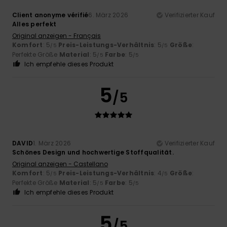
Client anonyme vérifié
6. März 2026
Verifizierter Kauf
Alles perfekt
Original anzeigen - Français
Komfort
: 5
Preis-Leistungs-Verhältnis
: 5
Größe
:
/5
/5
Perfekte Größe
Material
: 5
Farbe
: 5
/5
/5
Ich empfehle dieses Produkt
5
/5
DAVID
1. März 2026
Verifizierter Kauf
Schönes Design und hochwertige Stoffqualität.
Original anzeigen - Castellano
Komfort
: 5
Preis-Leistungs-Verhältnis
: 4
Größe
:
/5
/5
Perfekte Größe
Material
: 5
Farbe
: 5
/5
/5
Ich empfehle dieses Produkt
5
/5