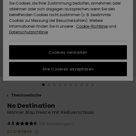
Freedom
Sie Cookies, die Ihrer Zustimmung bedürfen, annehmen oder
Community
ablehnen oder sich dagegen aussprechen, wenn Sie den
HILFE & KONTAKT
betreffenden Cookies nicht zustimmen (z. B. bestimmte
Datenschutz
Brandneu
Brandneu
Cookies zur Messung der Besucherzahlen). Weitere
Informationen finden Sie in unserer :
Cookie-Richtlinie
und
NACHHALTIGKEIT
Datenschutzrichtlinie
Größenführer
Highlights
Highlights
SHOPS
Starten Sie eine
Cookies verwalten
Unterhaltung,
QUIKSILVER APP
um die
schnellste
Alle Cookies akzeptieren
Antwort auf Ihre
WUNSCHLISTE
Frage zu
erhalten.
Thermowäsche
Unterhaltung
starten
No Destination
Finden Sie
Männer Blau Fleece mit Reißverschluss
Antworten auf
die häufigsten
4.8
(36 Bewertungen)
Fragen sowie
ECO-BONUS
unser