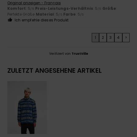
Original anzeigen - Français
Komfort
: 5
Preis-Leistungs-Verhältnis
: 5
Größe
:
/5
/5
Perfekte Größe
Material
: 5
Farbe
: 5
/5
/5
Ich empfehle dieses Produkt
1
2
3
4
>
Verifiziert von
TrustVille
ZULETZT ANGESEHENE ARTIKEL