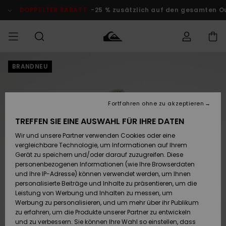
Direkt
zur
DOPPELTER RABATT
-25 % zusätzlich auf den gesamten O
Produktinformation
springen
BRANDNEU
Auf meine
MÄNNER
Kleidung
Kleidung
Shop
Surf Shop
Snow Shop
Outlet
Bestellung
Männer
Männer
Herren
zugreifen
JUNGEN
Fortfahren ohne zu akzeptieren
Accessoires
Accessoires
Brandneu
Versand
Surf Shop
Snow Shop
Outlet
TREFFEN SIE EINE AUSWAHL FÜR IHRE DATEN
FRAUEN
Kinder
Kinder
KINDER
Wir und unsere Partner verwenden Cookies oder eine
Retouren
Schuhe&
Schuhe&
Highlights
vergleichbare Technologie, um Informationen auf Ihrem
Flip-Flops
Flip-Flops
SURF
Gerät zu speichern und/oder darauf zuzugreifen. Diese
Highlights
Snow Shop
Outlet
personenbezogenen Informationen (wie Ihre Browserdaten
Bezahlung
Damen
Frauen
und Ihre IP-Adresse) können verwendet werden, um Ihnen
Snow
SNOW
personalisierte Beiträge und Inhalte zu präsentieren, um die
Surf
Surf
Geschenkkarte
Leistung von Werbung und Inhalten zu messen, um
Community
Werbung zu personalisieren, und um mehr über ihr Publikum
Highlights
DOPPELTER
zu erfahren, um die Produkte unserer Partner zu entwickeln
RABATT
Quiksilver
Snow
Snow
und zu verbessern. Sie können Ihre Wahl so einstellen, dass