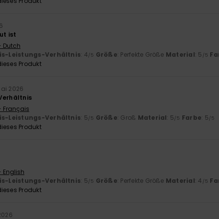
ieses Produkt
6
ut ist
- Dutch
is-Leistungs-Verhältnis
: 4
Größe
: Perfekte Größe
Material
: 5
Fa
/5
/5
ieses Produkt
Mai 2026
Verhältnis
- Français
is-Leistungs-Verhältnis
: 5
Größe
: Groß
Material
: 5
Farbe
: 5
/5
/5
/5
ieses Produkt
- English
is-Leistungs-Verhältnis
: 5
Größe
: Perfekte Größe
Material
: 4
Fa
/5
/5
ieses Produkt
2026