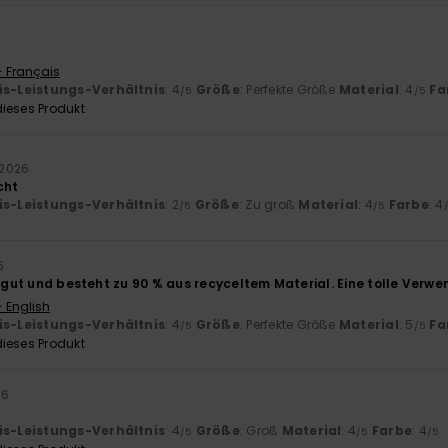
- Français
is-Leistungs-Verhältnis
: 4
Größe
: Perfekte Größe
Material
: 4
Fa
/5
/5
ieses Produkt
 2026
cht
is-Leistungs-Verhältnis
: 2
Größe
: Zu groß
Material
: 4
Farbe
: 4
/5
/5
6
t gut und besteht zu 90 % aus recyceltem Material. Eine tolle Verw
- English
is-Leistungs-Verhältnis
: 4
Größe
: Perfekte Größe
Material
: 5
Fa
/5
/5
ieses Produkt
26
is-Leistungs-Verhältnis
: 4
Größe
: Groß
Material
: 4
Farbe
: 4
/5
/5
/5