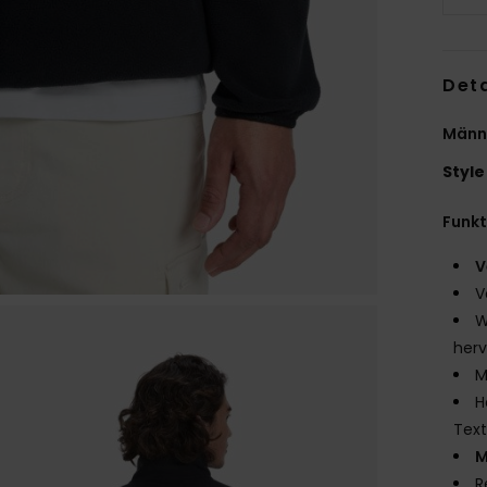
Deta
Männ
Style
Funk
V
V
W
herv
M
H
Text
M
R