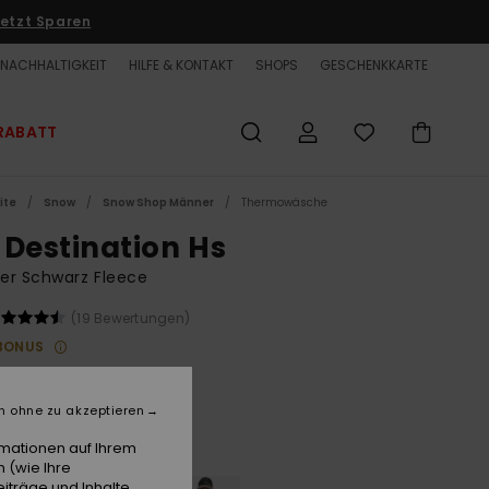
etzt Sparen
NACHHALTIGKEIT
HILFE & KONTAKT
SHOPS
GESCHENKKARTE
RABATT
ite
Snow
Snow Shop Männer
Thermowäsche
 Destination Hs
er Schwarz Fleece
(19 Bewertungen)
BONUS
00 €
n ohne zu akzeptieren
Black
e
rmationen auf Ihrem
 (wie Ihre
iträge und Inhalte