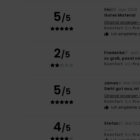
Vivi
25. Juni 2026
5
/5
Gutes Material
Original anzeigen 
Komfort
: 5
Pre
/5
Ich empfehle d
2
/5
Friederike
17. Juni
zu groß, passt ni
Komfort
: 4
Pre
/5
James
31. Mai 202
5
/5
Sieht gut aus, is
Original anzeigen 
Komfort
: 5
Pre
/5
Ich empfehle d
4
Stefan
27. Mai 20
/5
.........
Komfort
: 5
Pre
/5