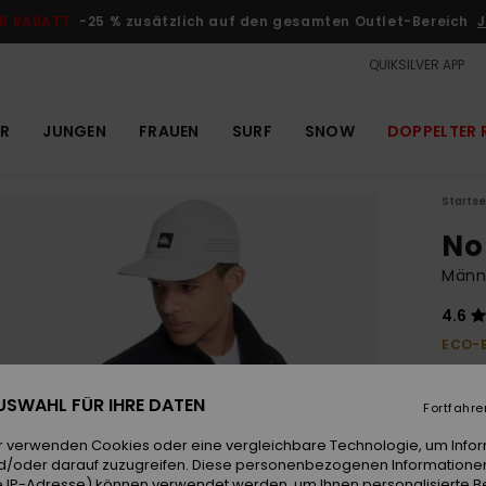
R RABATT
-25 % zusätzlich auf den gesamten Outlet-Bereich
J
QUIKSILVER APP
R
JUNGEN
FRAUEN
SURF
SNOW
DOPPELTER 
Startse
No
Männ
4.6
ECO-
65,
 AUSWAHL FÜR IHRE DATEN
Fortfahre
Farb
r verwenden Cookies oder eine vergleichbare Technologie, um Info
d/oder darauf zuzugreifen. Diese personenbezogenen Informationen
 IP-Adresse) können verwendet werden, um Ihnen personalisierte Be