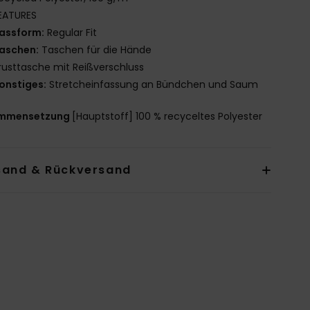
EATURES
assform:
Regular Fit
aschen:
Taschen für die Hände
rusttasche mit Reißverschluss
onstiges:
Stretcheinfassung an Bündchen und Saum
mmensetzung
[Hauptstoff] 100 % recyceltes Polyester
sand & Rückversand