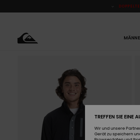
Direkt
zur
DOPPELTE
Produktinformation
springen
MÄNNE
TREFFEN SIE EINE
Wir und unsere Partne
Gerät zu speichern un
Browserdaten und Ihre