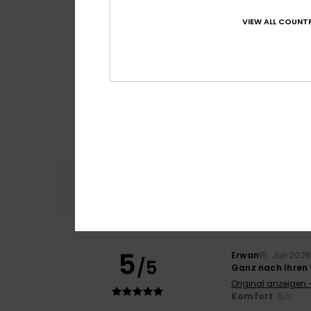
VIEW ALL COUNTR
Komfort
Preis
4.8
5
Erwan
15. Juli 202
/5
Ganz nach Ihren
Original anzeigen 
Komfort
: 5
/5