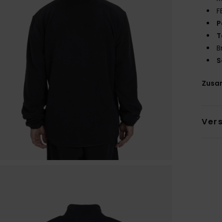
F
P
T
B
S
Zusa
Ver