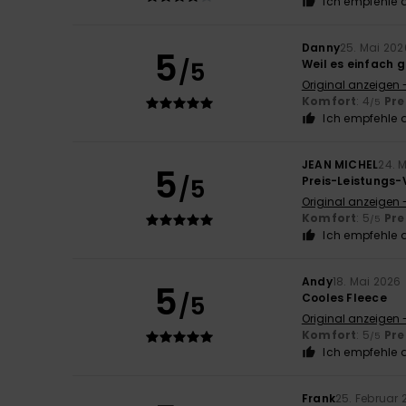
Ich empfehle d
Danny
25. Mai 202
5
/5
Weil es einfach g
Original anzeigen 
Komfort
: 4
Pre
/5
Ich empfehle d
JEAN MICHEL
24. 
5
/5
Preis-Leistungs-
Original anzeigen 
Komfort
: 5
Pre
/5
Ich empfehle d
Andy
18. Mai 2026
5
/5
Cooles Fleece
Original anzeigen 
Komfort
: 5
Pre
/5
Ich empfehle d
Frank
25. Februar 