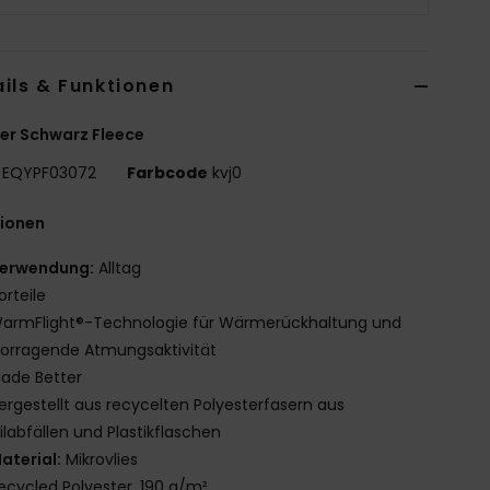
ils & Funktionen
er Schwarz Fleece
EQYPF03072
Farbcode
kvj0
tionen
erwendung:
Alltag
orteile
armFlight®-Technologie für Wärmerückhaltung und
orragende Atmungsaktivität
ade Better
ergestellt aus recycelten Polyesterfasern aus
ilabfällen und Plastikflaschen
aterial:
Mikrovlies
ecycled Polyester, 190 g/m²