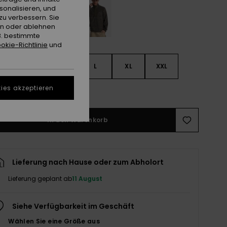
sonalisieren, und
zu verbessern. Sie
en oder ablehnen
B. bestimmte
okie-Richtlinie
und
S
S
M
L
XL
XXL
ies akzeptieren
ößentabelle ansehen
In den Warenkorb
Lieferung nach Hause oder zum Abholort
Lieferung geplant ab
11 August
Siehe Verfügbarkeit im Geschäft
Wählen Sie eine Größe aus