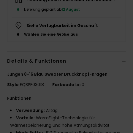
Lieferung geplant ab
12 August
Siehe Verfügbarkeit im Geschäft
Wählen Sie eine Größe aus
Details & Funktionen
Jungen 8-16 Blau Sweater Druckknopf-Kragen
Style
EQBPF03018
Farbcode
brs0
Funktionen
Verwendung:
Alltag
Vorteile:
WarmFlight-Technologie für
Wärmespeicherung und hohe Atmungsaktivität
Made Better:
100 % recycelte Polyesterfasern aus