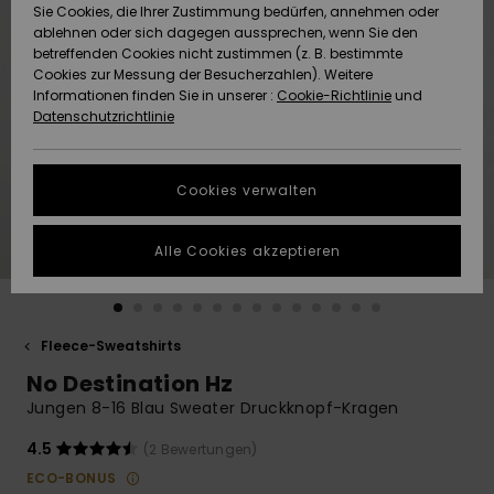
Freedom
Sie Cookies, die Ihrer Zustimmung bedürfen, annehmen oder
Community
ablehnen oder sich dagegen aussprechen, wenn Sie den
HILFE & KONTAKT
betreffenden Cookies nicht zustimmen (z. B. bestimmte
Datenschutz
Brandneu
Brandneu
Cookies zur Messung der Besucherzahlen). Weitere
Informationen finden Sie in unserer :
Cookie-Richtlinie
und
NACHHALTIGKEIT
Datenschutzrichtlinie
Größenführer
Highlights
Highlights
SHOPS
Starten Sie eine
Cookies verwalten
Unterhaltung,
QUIKSILVER APP
um die
schnellste
Alle Cookies akzeptieren
Antwort auf Ihre
WUNSCHLISTE
Frage zu
erhalten.
Fleece-Sweatshirts
Unterhaltung
starten
No Destination Hz
Finden Sie
Jungen 8-16 Blau Sweater Druckknopf-Kragen
Antworten auf
die häufigsten
4.5
(2 Bewertungen)
Fragen sowie
ECO-BONUS
unser