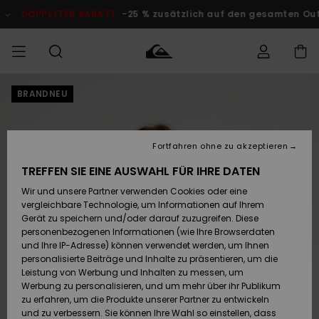
Direkt
zur
DOPPELTER RABATT
-25 % zusätzlich auf den gesamten Outlet-
Produktinformation
springen
BRANDNEU
Auf meine
MÄNNER
Kleidung
Kleidung
Shop
Surf Shop
Snow Shop
Outlet
Bestellung
Männer
Männer
Herren
zugreifen
JUNGEN
Fortfahren ohne zu akzeptieren
Accessoires
Accessoires
Brandneu
Versand
Surf Shop
Snow Shop
Outlet
TREFFEN SIE EINE AUSWAHL FÜR IHRE DATEN
FRAUEN
Kinder
Kinder
KINDER
Wir und unsere Partner verwenden Cookies oder eine
Retouren
Schuhe&
Schuhe&
Highlights
vergleichbare Technologie, um Informationen auf Ihrem
Flip-Flops
Flip-Flops
SURF
Gerät zu speichern und/oder darauf zuzugreifen. Diese
Highlights
Snow Shop
Outlet
personenbezogenen Informationen (wie Ihre Browserdaten
Bezahlung
Damen
Frauen
und Ihre IP-Adresse) können verwendet werden, um Ihnen
Snow
SNOW
personalisierte Beiträge und Inhalte zu präsentieren, um die
Surf
Surf
Geschenkkarte
Leistung von Werbung und Inhalten zu messen, um
Community
Werbung zu personalisieren, und um mehr über ihr Publikum
Highlights
DOPPELTER
zu erfahren, um die Produkte unserer Partner zu entwickeln
RABATT
Quiksilver
Snow
Snow
und zu verbessern. Sie können Ihre Wahl so einstellen, dass