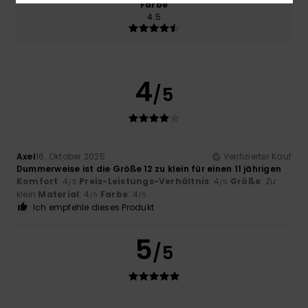
Farbe
4.5
4
/5
Axel
16. Oktober 2025
Verifizierter Kauf
Dummerweise ist die Größe 12 zu klein für einen 11 jährigen
Komfort
: 4
Preis-Leistungs-Verhältnis
: 4
Größe
: Zu
/5
/5
klein
Material
: 4
Farbe
: 4
/5
/5
Ich empfehle dieses Produkt
5
/5