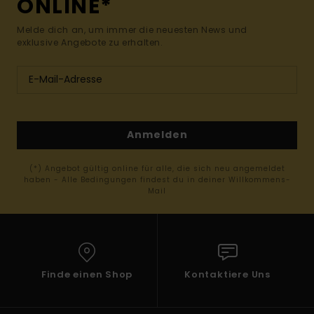
ONLINE*
Melde dich an, um immer die neuesten News und
exklusive Angebote zu erhalten.
Anmelden
(*) Angebot gültig online für alle, die sich neu angemeldet
haben - Alle Bedingungen findest du in deiner Willkommens-
Mail
Finde einen Shop
Kontaktiere Uns