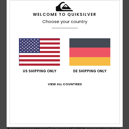
Wärmespeicherung
MADE BETTER
WELCOME TO QUIKSILVER
80 % recyceltes Nylon (Pre-Consumer) und
Choose your country
recyceltes Polyester
PFC-freie, dauerhafte wasserabweisende
Behandlung
Material:
Recyceltes Nylon [148 G/M2]
Merkmale:
Bitte geben Sie den englischen Quelltext
an, damit die fachliche
Passform:
Comfort Fit
US SHIPPING ONLY
DE SHIPPING ONLY
Futter:
Diamantgebürstetes Trikot
Kapuze:
Feste Kapuze Mit Kordelzug
VIEW ALL COUNTRIES
Verschluss:
Wasserdichter Frontreißverschluss
Taschen:
Zwei Reißverschlusstaschen Für Die Hände,
Eine Reißverschlusstasche Auf Der Brust.
Sonstiges:
Verstellbare Bündchen, Verstellbarer
Saumkordelzug