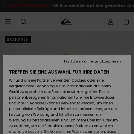
Direkt
zur
DOPPELTER RABATT
-25 % zusätzlich auf den gesamten Outlet
Produktinformation
springen
BRANDNEU
Auf meine
MÄNNER
Kleidung
Kleidung
Shop
Surf Shop
Snow Shop
Outlet
Bestellung
Männer
Männer
Herren
zugreifen
JUNGEN
Fortfahren ohne zu akzeptieren
Accessoires
Accessoires
Brandneu
Versand
Surf Shop
Snow Shop
Outlet
TREFFEN SIE EINE AUSWAHL FÜR IHRE DATEN
FRAUEN
Kinder
Kinder
KINDER
Wir und unsere Partner verwenden Cookies oder eine
Retouren
Schuhe&
Schuhe&
Highlights
vergleichbare Technologie, um Informationen auf Ihrem
Flip-Flops
Flip-Flops
SURF
Gerät zu speichern und/oder darauf zuzugreifen. Diese
Highlights
Snow Shop
Outlet
personenbezogenen Informationen (wie Ihre Browserdaten
Bezahlung
Damen
Frauen
und Ihre IP-Adresse) können verwendet werden, um Ihnen
Snow
SNOW
personalisierte Beiträge und Inhalte zu präsentieren, um die
Surf
Surf
Geschenkkarte
Leistung von Werbung und Inhalten zu messen, um
Community
Werbung zu personalisieren, und um mehr über ihr Publikum
Highlights
DOPPELTER
zu erfahren, um die Produkte unserer Partner zu entwickeln
RABATT
Quiksilver
Snow
Snow
und zu verbessern. Sie können Ihre Wahl so einstellen, dass