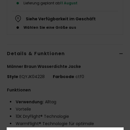
Lieferung geplant ab
11 August
Siehe Verfügbarkeit im Geschäft
Wählen Sie eine Größe aus
Details & Funktionen
Männer Braun Wasserdichte Jacke
Style
EQYJK04228
Farbcode
ctf0
Funktionen
Verwendung:
Alltag
Vorteile
10K DryFlight® Technologie
WarmFlight® Technologie für optimale