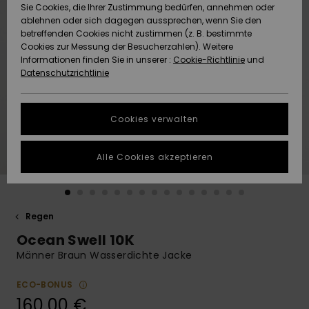
Freedom
Sie Cookies, die Ihrer Zustimmung bedürfen, annehmen oder
Community
ablehnen oder sich dagegen aussprechen, wenn Sie den
HILFE & KONTAKT
betreffenden Cookies nicht zustimmen (z. B. bestimmte
Datenschutz
Brandneu
Brandneu
Cookies zur Messung der Besucherzahlen). Weitere
Informationen finden Sie in unserer :
Cookie-Richtlinie
und
NACHHALTIGKEIT
Datenschutzrichtlinie
Größenführer
Highlights
Highlights
SHOPS
Starten Sie eine
Cookies verwalten
Unterhaltung,
QUIKSILVER APP
um die
schnellste
Alle Cookies akzeptieren
Antwort auf Ihre
WUNSCHLISTE
Frage zu
erhalten.
Regen
Unterhaltung
starten
Ocean Swell 10K
Finden Sie
Männer Braun Wasserdichte Jacke
Antworten auf
die häufigsten
ECO-BONUS
Fragen sowie
160,00 €
unser