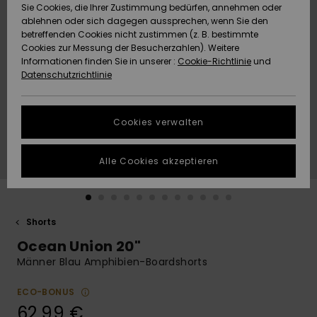
Freedom
Sie Cookies, die Ihrer Zustimmung bedürfen, annehmen oder
Community
ablehnen oder sich dagegen aussprechen, wenn Sie den
HILFE & KONTAKT
betreffenden Cookies nicht zustimmen (z. B. bestimmte
Datenschutz
Brandneu
Brandneu
Cookies zur Messung der Besucherzahlen). Weitere
Informationen finden Sie in unserer :
Cookie-Richtlinie
und
NACHHALTIGKEIT
Datenschutzrichtlinie
Größenführer
Highlights
Highlights
SHOPS
Starten Sie eine
Cookies verwalten
Unterhaltung,
QUIKSILVER APP
um die
schnellste
Alle Cookies akzeptieren
Antwort auf Ihre
WUNSCHLISTE
Frage zu
erhalten.
Shorts
Unterhaltung
starten
Ocean Union 20"
Finden Sie
Männer Blau Amphibien-Boardshorts
Antworten auf
die häufigsten
ECO-BONUS
Fragen sowie
62,99 €
unser