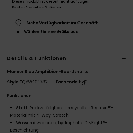
Dieses Produkt ist derzeit nicht auf Lager.
Kaufen Sie andere Optionen
Siehe Verfügbarkeit im Geschäft
Wählen Sie eine Größe aus
Details & Funktionen
Männer Blau Amphibien-Boardshorts
Style
EQYWS03782
Farbcode
byj0
Funktionen
Stoff:
Rückverfolgbares, recyceltes Repreve™-
Material mit 4-Way-Stretch
Wasserabweisende, hydrophobe DryFlight®-
Beschichtung