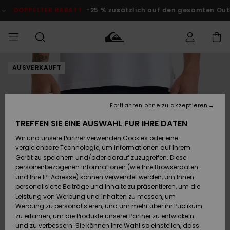
Direkt
zur
DOPPELTER RABATT
-25 % zusätzlich auf den gesamten Outlet-
Produktinformation
springen
AUSVERKAUFT
Auf meine
MÄNNER
Kleidung
Kleidung
Shop
Surf Shop
Snow Shop
Outlet
Bestellung
Männer
Männer
Herren
zugreifen
JUNGEN
Fortfahren ohne zu akzeptieren
Accessoires
Accessoires
Brandneu
Versand
Surf Shop
Snow Shop
Outlet
TREFFEN SIE EINE AUSWAHL FÜR IHRE DATEN
FRAUEN
Kinder
Kinder
KINDER
Wir und unsere Partner verwenden Cookies oder eine
Retouren
Schuhe&
Schuhe&
Highlights
vergleichbare Technologie, um Informationen auf Ihrem
Flip-Flops
Flip-Flops
SURF
Gerät zu speichern und/oder darauf zuzugreifen. Diese
Highlights
Snow Shop
Outlet
personenbezogenen Informationen (wie Ihre Browserdaten
Bezahlung
Damen
Frauen
und Ihre IP-Adresse) können verwendet werden, um Ihnen
Snow
SNOW
personalisierte Beiträge und Inhalte zu präsentieren, um die
Surf
Surf
Geschenkkarte
Leistung von Werbung und Inhalten zu messen, um
Community
Werbung zu personalisieren, und um mehr über ihr Publikum
Highlights
DOPPELTER
zu erfahren, um die Produkte unserer Partner zu entwickeln
RABATT
Quiksilver
Snow
Snow
und zu verbessern. Sie können Ihre Wahl so einstellen, dass