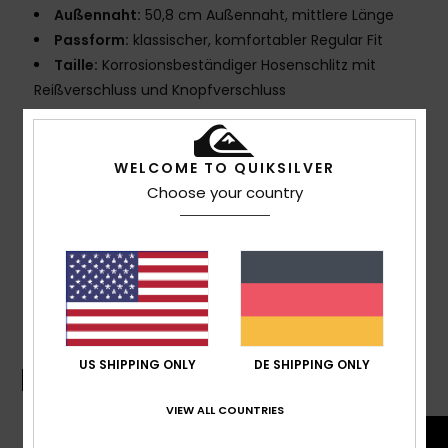
Außennaht:
50,8 cm Außennaht, mittlere Länge
Passform:
klassischer, komfortabler Regular Fit
Taille:
Korrosionsbeständiger Hosenschlitz mit
Reißverschluss und Knopfverschluss
Taschen:
seitliche Eingrifftaschen
Reißverschlusstasche hinten
WELCOME TO QUIKSILVER
Zusammensetzung
92 % Recycelter Polyester, 8 %
Choose your country
Elastan
Versand & Rückversand
US SHIPPING ONLY
DE SHIPPING ONLY
Boardshort-Guide
VIEW ALL COUNTRIES