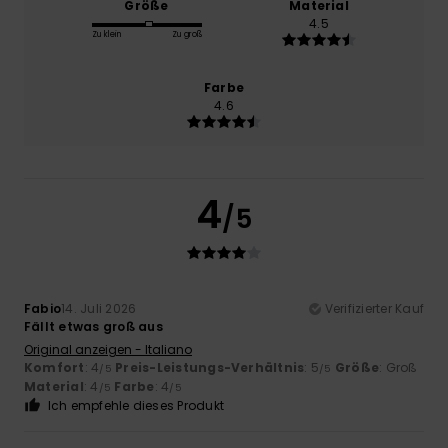
Größe
Material
4.5
Zu klein
Zu groß
Farbe
4.6
4
/5
Fabio
14. Juli 2026
Verifizierter Kauf
Fällt etwas groß aus
Original anzeigen - Italiano
Komfort
: 4
Preis-Leistungs-Verhältnis
: 5
Größe
: Groß
/5
/5
Material
: 4
Farbe
: 4
/5
/5
Ich empfehle dieses Produkt