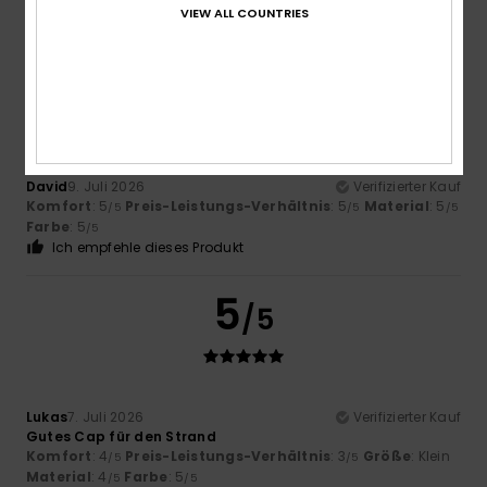
VIEW ALL COUNTRIES
Ich empfehle dieses Produkt
5
/5
David
9. Juli 2026
Verifizierter Kauf
Komfort
: 5
Preis-Leistungs-Verhältnis
: 5
Material
: 5
/5
/5
/5
Farbe
: 5
/5
Ich empfehle dieses Produkt
5
/5
Lukas
7. Juli 2026
Verifizierter Kauf
Gutes Cap für den Strand
Komfort
: 4
Preis-Leistungs-Verhältnis
: 3
Größe
: Klein
/5
/5
Material
: 4
Farbe
: 5
/5
/5