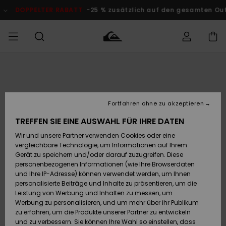
Direkt
zur
DOPPELTER RABATT
-25 % zusätzlich auf den gesamten O
Produktinformation
springen
Auf meine
MÄNNER
Kleidung
Kleidung
Shop
Surf Shop
Snow Shop
Outlet
Bestellung
Männer
Männer
Herren
zugreifen
JUNGEN
Fortfahren ohne zu akzeptieren
Accessoires
Accessoires
Brandneu
Versand
Surf Shop
Snow Shop
Outlet
TREFFEN SIE EINE AUSWAHL FÜR IHRE DATEN
FRAUEN
Kinder
Kinder
KINDER
Wir und unsere Partner verwenden Cookies oder eine
Retouren
Schuhe&
Schuhe&
Highlights
vergleichbare Technologie, um Informationen auf Ihrem
Flip-Flops
Flip-Flops
SURF
Gerät zu speichern und/oder darauf zuzugreifen. Diese
Highlights
Snow Shop
Outlet
personenbezogenen Informationen (wie Ihre Browserdaten
Bezahlung
Damen
Frauen
und Ihre IP-Adresse) können verwendet werden, um Ihnen
Snow
SNOW
personalisierte Beiträge und Inhalte zu präsentieren, um die
Surf
Surf
Geschenkkarte
Leistung von Werbung und Inhalten zu messen, um
Community
Werbung zu personalisieren, und um mehr über ihr Publikum
Highlights
DOPPELTER
zu erfahren, um die Produkte unserer Partner zu entwickeln
RABATT
Quiksilver
Snow
Snow
und zu verbessern. Sie können Ihre Wahl so einstellen, dass