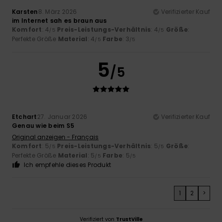
Karsten
8. März 2026
Verifizierter Kauf
im Internet sah es braun aus
Komfort
: 4
Preis-Leistungs-Verhältnis
: 4
Größe
:
/5
/5
Perfekte Größe
Material
: 4
Farbe
: 3
/5
/5
5
/5
Etchart
27. Januar 2026
Verifizierter Kauf
Genau wie beim S5
Original anzeigen - Français
Komfort
: 5
Preis-Leistungs-Verhältnis
: 5
Größe
:
/5
/5
Perfekte Größe
Material
: 5
Farbe
: 5
/5
/5
Ich empfehle dieses Produkt
1
2
>
Verifiziert von
TrustVille