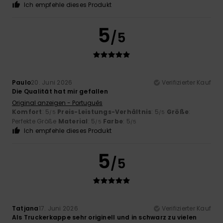
Ich empfehle dieses Produkt
5
/5
Paulo
20. Juni 2026
Verifizierter Kauf
Die Qualität hat mir gefallen
Original anzeigen - Português
Komfort
: 5
Preis-Leistungs-Verhältnis
: 5
Größe
:
/5
/5
Perfekte Größe
Material
: 5
Farbe
: 5
/5
/5
Ich empfehle dieses Produkt
5
/5
Tatjana
17. Juni 2026
Verifizierter Kauf
Als Truckerkappe sehr originell und in schwarz zu vielen