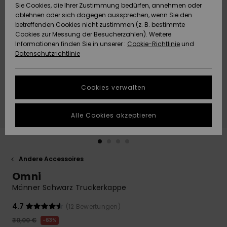
Freedom
Sie Cookies, die Ihrer Zustimmung bedürfen, annehmen oder
Community
ablehnen oder sich dagegen aussprechen, wenn Sie den
HILFE & KONTAKT
betreffenden Cookies nicht zustimmen (z. B. bestimmte
Datenschutz
Brandneu
Brandneu
Cookies zur Messung der Besucherzahlen). Weitere
Informationen finden Sie in unserer :
Cookie-Richtlinie
und
NACHHALTIGKEIT
Datenschutzrichtlinie
Größenführer
Highlights
Highlights
SHOPS
Starten Sie eine
Cookies verwalten
Unterhaltung,
QUIKSILVER APP
um die
schnellste
Alle Cookies akzeptieren
Antwort auf Ihre
WUNSCHLISTE
Frage zu
erhalten.
Andere Accessoires
Unterhaltung
starten
Omni
Finden Sie
Männer Schwarz Truckerkappe
Antworten auf
die häufigsten
4.7
(12 Bewertungen)
Fragen sowie
30,00 €
63%
unser