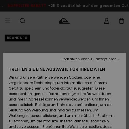
Direkt
zur
TER RABATT
-25 % zusätzlich auf den gesamten Outlet-Bereich
Produktinformation
springen
BRANDNEU
Auf meine
MÄNNER
Kleidung
Kleidung
Shop
Surf Shop
Snow Shop
Outlet
Bestellung
Männer
Männer
Herren
zugreifen
JUNGEN
Fortfahren ohne zu akzeptieren
Accessoires
Accessoires
Brandneu
Versand
Surf Shop
Snow Shop
Outlet
TREFFEN SIE EINE AUSWAHL FÜR IHRE DATEN
FRAUEN
Kinder
Kinder
KINDER
Wir und unsere Partner verwenden Cookies oder eine
Retouren
Schuhe&
Schuhe&
Highlights
vergleichbare Technologie, um Informationen auf Ihrem
Flip-Flops
Flip-Flops
SURF
Gerät zu speichern und/oder darauf zuzugreifen. Diese
Highlights
Snow Shop
Outlet
personenbezogenen Informationen (wie Ihre Browserdaten
Bezahlung
Damen
Frauen
und Ihre IP-Adresse) können verwendet werden, um Ihnen
Snow
SNOW
personalisierte Beiträge und Inhalte zu präsentieren, um die
Surf
Surf
Geschenkkarte
Leistung von Werbung und Inhalten zu messen, um
Community
Werbung zu personalisieren, und um mehr über ihr Publikum
Highlights
DOPPELTER
zu erfahren, um die Produkte unserer Partner zu entwickeln
RABATT
Quiksilver
Snow
Snow
und zu verbessern. Sie können Ihre Wahl so einstellen, dass