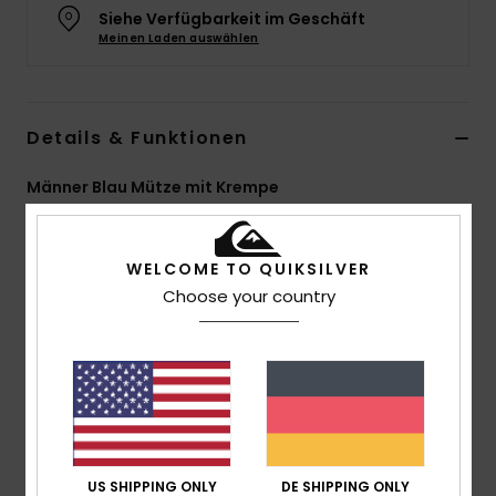
Siehe Verfügbarkeit im Geschäft
Meinen Laden auswählen
Details & Funktionen
Männer Blau Mütze mit Krempe
Style
EQYHA03497
Farbcode
brq0
WELCOME TO QUIKSILVER
Funktionen
Choose your country
Stoff:
100 % Acryl
Sonstiges:
Rippenstrickmuster
Geprägtes Kunstleder-Label am Umschlag
Zusammensetzung
[Hauptstoff] 100 % Acryl
US SHIPPING ONLY
DE SHIPPING ONLY