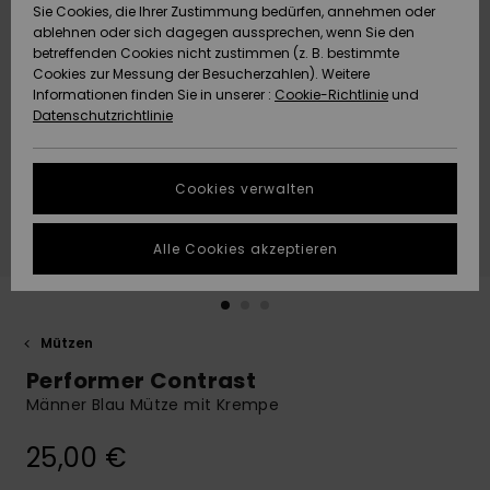
Freedom
Sie Cookies, die Ihrer Zustimmung bedürfen, annehmen oder
Community
ablehnen oder sich dagegen aussprechen, wenn Sie den
HILFE & KONTAKT
betreffenden Cookies nicht zustimmen (z. B. bestimmte
Datenschutz
Brandneu
Brandneu
Cookies zur Messung der Besucherzahlen). Weitere
Informationen finden Sie in unserer :
Cookie-Richtlinie
und
NACHHALTIGKEIT
Datenschutzrichtlinie
Größenführer
Highlights
Highlights
SHOPS
Starten Sie eine
Cookies verwalten
Unterhaltung,
QUIKSILVER APP
um die
schnellste
Alle Cookies akzeptieren
Antwort auf Ihre
WUNSCHLISTE
Frage zu
erhalten.
Mützen
Unterhaltung
starten
Performer Contrast
Finden Sie
Männer Blau Mütze mit Krempe
Antworten auf
die häufigsten
25,00 €
Fragen sowie
unser