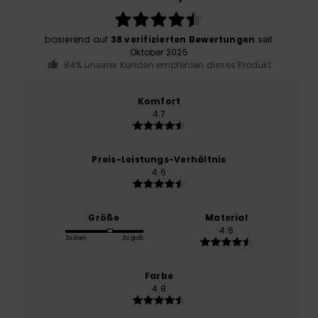
basierend auf
38 verifizierten Bewertungen
seit
Oktober 2025
84% unserer Kunden empfehlen dieses Produkt
Komfort
4.7
Preis-Leistungs-Verhältnis
4.6
Größe
Material
4.6
Zu klein
Zu groß
Farbe
4.8