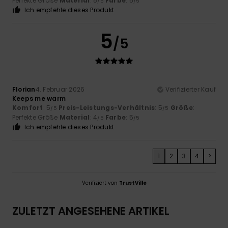
Perfekte Größe
Material
: 5
Farbe
: 5
/5
/5
Ich empfehle dieses Produkt
5
/5
Florian
4. Februar 2026
Verifizierter Kauf
Keeps me warm
Komfort
: 5
Preis-Leistungs-Verhältnis
: 5
Größe
:
/5
/5
Perfekte Größe
Material
: 4
Farbe
: 5
/5
/5
Ich empfehle dieses Produkt
1
2
3
4
>
Verifiziert von
TrustVille
ZULETZT ANGESEHENE ARTIKEL