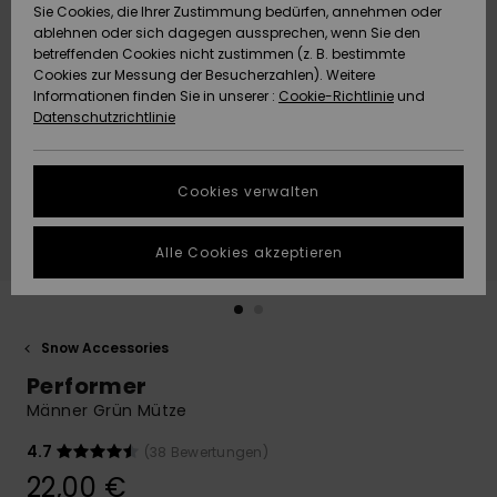
Freedom
Sie Cookies, die Ihrer Zustimmung bedürfen, annehmen oder
Community
ablehnen oder sich dagegen aussprechen, wenn Sie den
HILFE & KONTAKT
betreffenden Cookies nicht zustimmen (z. B. bestimmte
Datenschutz
Brandneu
Brandneu
Cookies zur Messung der Besucherzahlen). Weitere
Informationen finden Sie in unserer :
Cookie-Richtlinie
und
NACHHALTIGKEIT
Datenschutzrichtlinie
Größenführer
Highlights
Highlights
SHOPS
Starten Sie eine
Cookies verwalten
Unterhaltung,
QUIKSILVER APP
um die
schnellste
Alle Cookies akzeptieren
Antwort auf Ihre
WUNSCHLISTE
Frage zu
erhalten.
Snow Accessories
Unterhaltung
starten
Performer
Finden Sie
Männer Grün Mütze
Antworten auf
die häufigsten
4.7
(38 Bewertungen)
Fragen sowie
22,00 €
unser