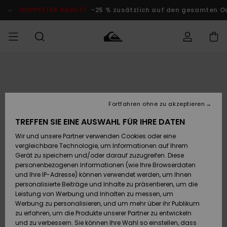
Direkt
zur
DOPPELTER RABATT
-25 % zusätzlich auf den gesamten O
Produktinformation
springen
Auf meine
MÄNNER
Kleidung
Kleidung
Shop
Surf Shop
Snow Shop
Outlet
Bestellung
Männer
Männer
Herren
zugreifen
JUNGEN
Fortfahren ohne zu akzeptieren
Accessoires
Accessoires
Brandneu
Versand
Surf Shop
Snow Shop
Outlet
TREFFEN SIE EINE AUSWAHL FÜR IHRE DATEN
FRAUEN
Kinder
Kinder
KINDER
Wir und unsere Partner verwenden Cookies oder eine
Retouren
Schuhe&
Schuhe&
Highlights
vergleichbare Technologie, um Informationen auf Ihrem
Flip-Flops
Flip-Flops
SURF
Gerät zu speichern und/oder darauf zuzugreifen. Diese
Highlights
Snow Shop
Outlet
personenbezogenen Informationen (wie Ihre Browserdaten
Bezahlung
Damen
Frauen
und Ihre IP-Adresse) können verwendet werden, um Ihnen
Snow
SNOW
personalisierte Beiträge und Inhalte zu präsentieren, um die
Surf
Surf
Geschenkkarte
Leistung von Werbung und Inhalten zu messen, um
Community
Werbung zu personalisieren, und um mehr über ihr Publikum
Highlights
DOPPELTER
zu erfahren, um die Produkte unserer Partner zu entwickeln
RABATT
Quiksilver
Snow
Snow
und zu verbessern. Sie können Ihre Wahl so einstellen, dass