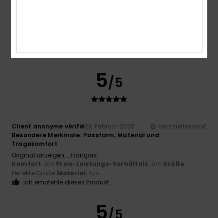
Roger
10. März 2026
Verifizierter Kauf
Cool, bequem und warm
Original anzeigen - English
Komfort
: 5
Preis-Leistungs-Verhältnis
: 5
Größe
:
/5
/5
Perfekte Größe
Material
: 5
Farbe
: 5
/5
/5
Ich empfehle dieses Produkt
5
/5
Client anonyme vérifié
23. Februar 2026
Verifizierter Kauf
Besondere Merkmale: Passform, Material und
Tragekomfort
Original anzeigen - Français
Komfort
: 5
Preis-Leistungs-Verhältnis
: 5
Größe
:
/5
/5
Perfekte Größe
Material
: 5
/5
Ich empfehle dieses Produkt
5
/5