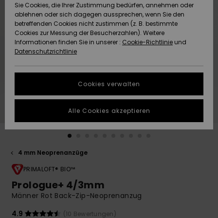
Freedom
Sie Cookies, die Ihrer Zustimmung bedürfen, annehmen oder
Community
ablehnen oder sich dagegen aussprechen, wenn Sie den
HILFE & KONTAKT
betreffenden Cookies nicht zustimmen (z. B. bestimmte
Datenschutz
Brandneu
Brandneu
Cookies zur Messung der Besucherzahlen). Weitere
Informationen finden Sie in unserer :
Cookie-Richtlinie
und
NACHHALTIGKEIT
Datenschutzrichtlinie
Größenführer
Highlights
Highlights
SHOPS
Starten Sie eine
Cookies verwalten
Unterhaltung,
QUIKSILVER APP
um die
schnellste
Alle Cookies akzeptieren
Antwort auf Ihre
WUNSCHLISTE
Frage zu
erhalten.
4 mm Neoprenanzüge
Unterhaltung
starten
PRIMALOFT® BIO™
Finden Sie
Prologue+ 4/3mm
Antworten auf
Männer Rot Back-Zip-Neoprenanzug
die häufigsten
Fragen sowie
unser
4.9
(10 Bewertungen)