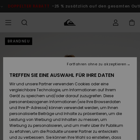
Direkt
zur
TER RABATT
-25 % zusätzlich auf den gesamten Outlet-Bereic
Produktinformation
springen
BRANDNEU
Auf meine
MÄNNER
Kleidung
Kleidung
Shop
Surf Shop
Snow Shop
Outlet
Bestellung
Männer
Männer
Herren
zugreifen
JUNGEN
Fortfahren ohne zu akzeptieren
Accessoires
Accessoires
Brandneu
Versand
Surf Shop
Snow Shop
Outlet
TREFFEN SIE EINE AUSWAHL FÜR IHRE DATEN
FRAUEN
Kinder
Kinder
KINDER
Wir und unsere Partner verwenden Cookies oder eine
Retouren
Schuhe&
Schuhe&
Highlights
vergleichbare Technologie, um Informationen auf Ihrem
Flip-Flops
Flip-Flops
SURF
Gerät zu speichern und/oder darauf zuzugreifen. Diese
Highlights
Snow Shop
Outlet
personenbezogenen Informationen (wie Ihre Browserdaten
Bezahlung
Damen
Frauen
und Ihre IP-Adresse) können verwendet werden, um Ihnen
Snow
SNOW
personalisierte Beiträge und Inhalte zu präsentieren, um die
Surf
Surf
Geschenkkarte
Leistung von Werbung und Inhalten zu messen, um
Community
Werbung zu personalisieren, und um mehr über ihr Publikum
Highlights
DOPPELTER
zu erfahren, um die Produkte unserer Partner zu entwickeln
RABATT
Quiksilver
Snow
Snow
und zu verbessern. Sie können Ihre Wahl so einstellen, dass