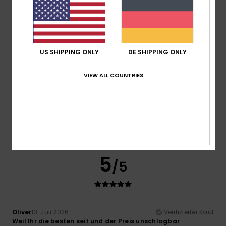
4
/5
US SHIPPING ONLY
DE SHIPPING ONLY
Sebastien
13. Juli 2026
Verifizierter Kauf
VIEW ALL COUNTRIES
Die rote Farbe auf dem Bild des Anzugs auf der Website
entspricht nicht der tatsächlichen Farbe, die eher
burgunderrot ist.
Original anzeigen - Français
Komfort
: 5
Preis-Leistungs-Verhältnis
: 5
Größe
:
/5
/5
Perfekte Größe
Farbe
: 3
/5
Ich empfehle dieses Produkt
5
/5
Oliver
13. Juli 2026
Verifizierter Kauf
Weil Ihr die besten seit und der Preis unschlagbar