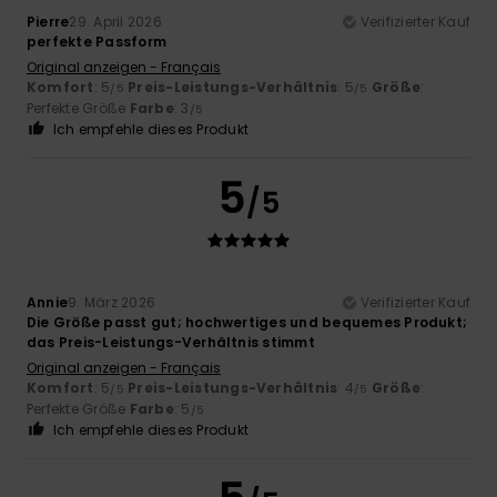
Pierre
29. April 2026
Verifizierter Kauf
perfekte Passform
Original anzeigen - Français
Komfort
: 5
Preis-Leistungs-Verhältnis
: 5
Größe
:
/5
/5
Perfekte Größe
Farbe
: 3
/5
Ich empfehle dieses Produkt
5
/5
Annie
9. März 2026
Verifizierter Kauf
Die Größe passt gut; hochwertiges und bequemes Produkt;
das Preis-Leistungs-Verhältnis stimmt
Original anzeigen - Français
Komfort
: 5
Preis-Leistungs-Verhältnis
: 4
Größe
:
/5
/5
Perfekte Größe
Farbe
: 5
/5
Ich empfehle dieses Produkt