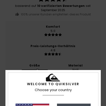
basierend auf
10 verifizierten Bewertungen
seit
September 2025
100% unserer Kunden empfehlen dieses Produkt
Komfort
5.0
Preis-Leistungs-Verhältnis
4.8
Größe
Material
NaN
Zu klein
Zu groß
WELCOME TO QUIKSILVER
Farbe
4.6
Choose your country