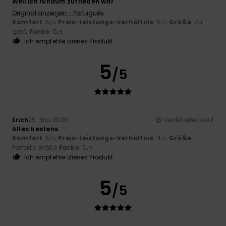
Weil ich rundum zufrieden war
Original anzeigen - Português
Komfort
: 5
Preis-Leistungs-Verhältnis
: 5
Größe
: Zu
/5
/5
groß
Farbe
: 5
/5
Ich empfehle dieses Produkt
5
/5
Erich
25. Mai 2026
Verifizierter Kauf
Alles bestens
Komfort
: 5
Preis-Leistungs-Verhältnis
: 4
Größe
:
/5
/5
Perfekte Größe
Farbe
: 5
/5
Ich empfehle dieses Produkt
5
/5