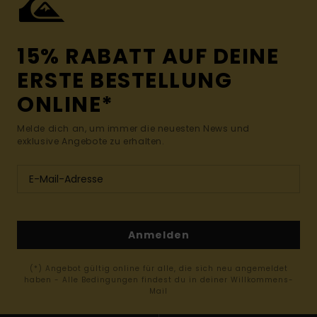
15% RABATT AUF DEINE
ERSTE BESTELLUNG
ONLINE*
Melde dich an, um immer die neuesten News und
exklusive Angebote zu erhalten.
Anmelden
(*) Angebot gültig online für alle, die sich neu angemeldet
haben - Alle Bedingungen findest du in deiner Willkommens-
Mail