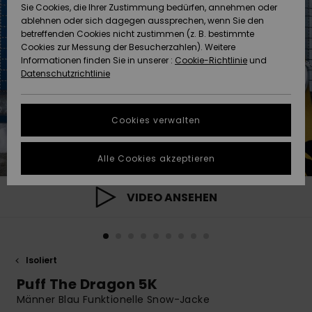
Freedom
Sie Cookies, die Ihrer Zustimmung bedürfen, annehmen oder
Community
ablehnen oder sich dagegen aussprechen, wenn Sie den
HILFE & KONTAKT
betreffenden Cookies nicht zustimmen (z. B. bestimmte
Datenschutz
Brandneu
Brandneu
Cookies zur Messung der Besucherzahlen). Weitere
Informationen finden Sie in unserer :
Cookie-Richtlinie
und
NACHHALTIGKEIT
Datenschutzrichtlinie
Größenführer
Highlights
Highlights
SHOPS
Starten Sie eine
Cookies verwalten
Unterhaltung,
QUIKSILVER APP
um die
schnellste
Alle Cookies akzeptieren
Antwort auf Ihre
WUNSCHLISTE
Frage zu
erhalten.
VIDEO ANSEHEN
Unterhaltung
starten
Finden Sie
Isoliert
Antworten auf
die häufigsten
Puff The Dragon 5K
Fragen sowie
Männer Blau Funktionelle Snow-Jacke
unser