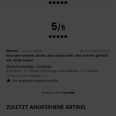
5
/5
Martin
6. Januar 2026
Verifizierter Kauf
Eine sehr warme Jacke, die robust wirkt. Der Schnitt gefällt
mir, alles super!
Original anzeigen - Français
Komfort
: 5
Preis-Leistungs-Verhältnis
: 5
Größe
:
/5
/5
Perfekte Größe
Farbe
: 5
/5
Ich empfehle dieses Produkt
Verifiziert von
TrustVille
ZULETZT ANGESEHENE ARTIKEL