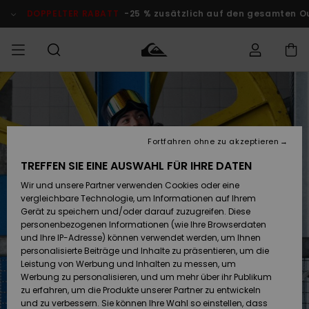
Direkt
zur
DOPPELTER RABATT
-25 % zusätzlich auf den gesamten O
Produktinformation
springen
Auf meine
MÄNNER
Kleidung
Kleidung
Shop
Surf Shop
Snow Shop
Outlet
Bestellung
Männer
Männer
Herren
zugreifen
JUNGEN
Fortfahren ohne zu akzeptieren
Accessoires
Accessoires
Brandneu
Versand
Surf Shop
Snow Shop
Outlet
TREFFEN SIE EINE AUSWAHL FÜR IHRE DATEN
FRAUEN
Kinder
Kinder
KINDER
Wir und unsere Partner verwenden Cookies oder eine
Retouren
Schuhe&
Schuhe&
Highlights
vergleichbare Technologie, um Informationen auf Ihrem
Flip-Flops
Flip-Flops
SURF
Gerät zu speichern und/oder darauf zuzugreifen. Diese
Highlights
Snow Shop
Outlet
personenbezogenen Informationen (wie Ihre Browserdaten
Bezahlung
Damen
Frauen
und Ihre IP-Adresse) können verwendet werden, um Ihnen
Snow
SNOW
personalisierte Beiträge und Inhalte zu präsentieren, um die
Surf
Surf
Geschenkkarte
Leistung von Werbung und Inhalten zu messen, um
Community
Werbung zu personalisieren, und um mehr über ihr Publikum
Highlights
DOPPELTER
zu erfahren, um die Produkte unserer Partner zu entwickeln
RABATT
Quiksilver
Snow
Snow
und zu verbessern. Sie können Ihre Wahl so einstellen, dass