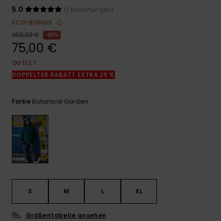
Kontaktformular.
5.0
(1 Bewertungen)
FAQ
ECO-BONUS
ansehen
200,00 €
63%
75,00 €
OUTLET
DOPPELTER RABATT EXTRA 25 %
Botanical Garden
Farbe
S
M
L
XL
Größentabelle ansehen