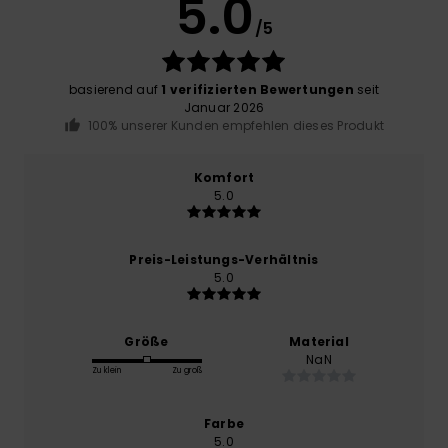
5.0
/5
basierend auf
1 verifizierten Bewertungen
seit
Januar 2026
100% unserer Kunden empfehlen dieses Produkt
Komfort
5.0
Preis-Leistungs-Verhältnis
5.0
Größe
Material
NaN
Zu klein
Zu groß
Farbe
5.0