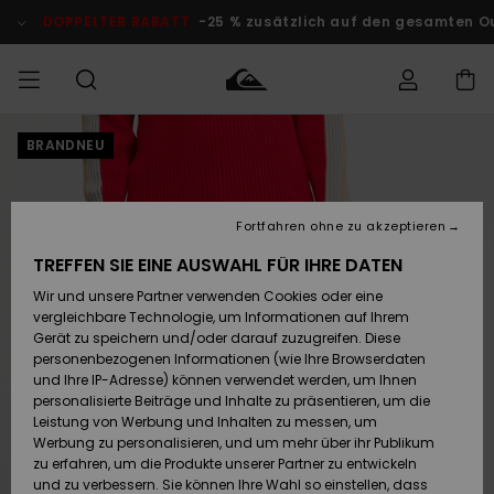
Direkt
zur
DOPPELTER RABATT
-25 % zusätzlich auf den gesamten O
Produktinformation
springen
BRANDNEU
Auf meine
MÄNNER
Kleidung
Kleidung
Shop
Surf Shop
Snow Shop
Outlet
Bestellung
Männer
Männer
Herren
zugreifen
JUNGEN
Fortfahren ohne zu akzeptieren
Accessoires
Accessoires
Brandneu
Versand
Surf Shop
Snow Shop
Outlet
TREFFEN SIE EINE AUSWAHL FÜR IHRE DATEN
FRAUEN
Kinder
Kinder
KINDER
Wir und unsere Partner verwenden Cookies oder eine
Retouren
Schuhe&
Schuhe&
Highlights
vergleichbare Technologie, um Informationen auf Ihrem
Flip-Flops
Flip-Flops
SURF
Gerät zu speichern und/oder darauf zuzugreifen. Diese
Highlights
Snow Shop
Outlet
personenbezogenen Informationen (wie Ihre Browserdaten
Bezahlung
Damen
Frauen
und Ihre IP-Adresse) können verwendet werden, um Ihnen
Snow
SNOW
personalisierte Beiträge und Inhalte zu präsentieren, um die
Surf
Surf
Geschenkkarte
Leistung von Werbung und Inhalten zu messen, um
Community
Werbung zu personalisieren, und um mehr über ihr Publikum
Highlights
DOPPELTER
zu erfahren, um die Produkte unserer Partner zu entwickeln
RABATT
Quiksilver
Snow
Snow
und zu verbessern. Sie können Ihre Wahl so einstellen, dass