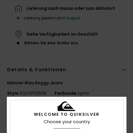
Lieferung nach Hause oder zum Abholort
Lieferung geplant ab
10 August
Siehe Verfügbarkeit im Geschäft
Wählen Sie eine Größe aus
Details & Funktionen
Männer Blau Baggy Jeans
Style
EQYDP03508
Farbcode
cpnw
Funktionen
WELCOME TO QUIKSILVER
Material:
100% Bio-Baumwoll-Denim [15 Oz.]
Choose your country
Passform:
Lockere Passform Mit Leichter