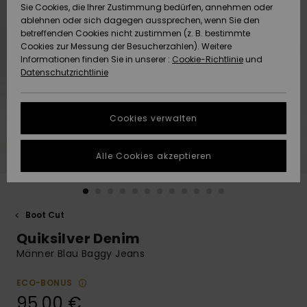
Freedom
Sie Cookies, die Ihrer Zustimmung bedürfen, annehmen oder
Community
ablehnen oder sich dagegen aussprechen, wenn Sie den
HILFE & KONTAKT
betreffenden Cookies nicht zustimmen (z. B. bestimmte
Datenschutz
Brandneu
Brandneu
Cookies zur Messung der Besucherzahlen). Weitere
Informationen finden Sie in unserer :
Cookie-Richtlinie
und
NACHHALTIGKEIT
Datenschutzrichtlinie
Größenführer
Highlights
Highlights
SHOPS
Starten Sie eine
Cookies verwalten
Unterhaltung,
QUIKSILVER APP
um die
schnellste
Alle Cookies akzeptieren
Antwort auf Ihre
WUNSCHLISTE
Frage zu
erhalten.
Boot Cut
Unterhaltung
starten
Quiksilver Denim
Finden Sie
Männer Blau Baggy Jeans
Antworten auf
die häufigsten
ECO-BONUS
Fragen sowie
95,00 €
unser