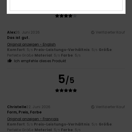
4
/5
Alex
26. Juni 2026
Verifizierter Kauf
Das ist gut.
Original anzeigen - English
Komfort
: 5
Preis-Leistungs-Verhältnis
: 5
Größe
:
/5
/5
Perfekte Größe
Material
: 5
Farbe
: 5
/5
/5
Ich empfehle dieses Produkt
5
/5
Christelle
22. Juni 2026
Verifizierter Kauf
Form, Preis, Farbe
Original anzeigen - Français
Komfort
: 5
Preis-Leistungs-Verhältnis
: 5
Größe
:
/5
/5
Perfekte Größe
Material
: 5
Farbe
: 5
/5
/5