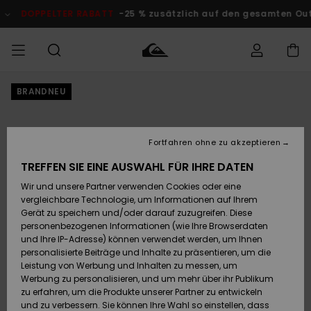
Direkt
zur
DOPPELTER RABATT
-25 % zusätzlich auf den gesamten O
Produktinformation
springen
BRANDNEU
Auf meine
MÄNNER
Kleidung
Kleidung
Shop
Surf Shop
Snow Shop
Outlet
Bestellung
Männer
Männer
Herren
zugreifen
JUNGEN
Fortfahren ohne zu akzeptieren
Accessoires
Accessoires
Brandneu
Versand
Surf Shop
Snow Shop
Outlet
TREFFEN SIE EINE AUSWAHL FÜR IHRE DATEN
FRAUEN
Kinder
Kinder
KINDER
Wir und unsere Partner verwenden Cookies oder eine
Retouren
Schuhe&
Schuhe&
Highlights
vergleichbare Technologie, um Informationen auf Ihrem
Flip-Flops
Flip-Flops
SURF
Gerät zu speichern und/oder darauf zuzugreifen. Diese
Highlights
Snow Shop
Outlet
personenbezogenen Informationen (wie Ihre Browserdaten
Bezahlung
Damen
Frauen
und Ihre IP-Adresse) können verwendet werden, um Ihnen
Snow
SNOW
personalisierte Beiträge und Inhalte zu präsentieren, um die
Surf
Surf
Geschenkkarte
Leistung von Werbung und Inhalten zu messen, um
Community
Werbung zu personalisieren, und um mehr über ihr Publikum
Highlights
DOPPELTER
zu erfahren, um die Produkte unserer Partner zu entwickeln
RABATT
Quiksilver
Snow
Snow
und zu verbessern. Sie können Ihre Wahl so einstellen, dass