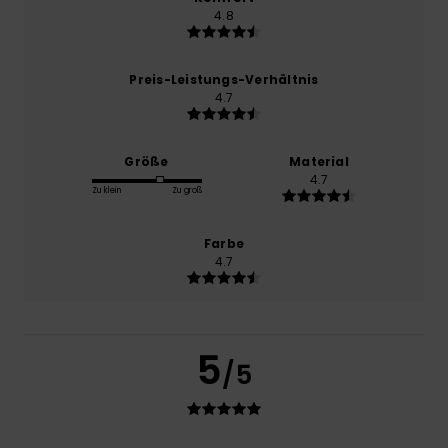
4.8
Preis-Leistungs-Verhältnis
4.7
Größe
Material
4.7
Zu klein
Zu groß
Farbe
4.7
5
/5