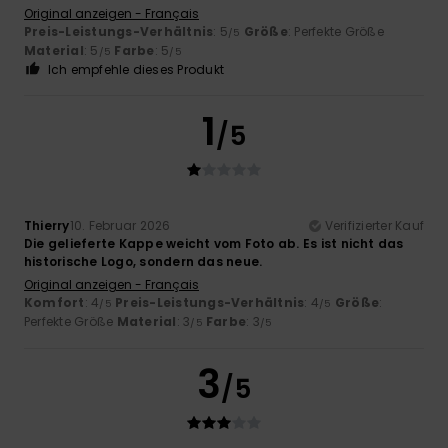
Original anzeigen - Français
Preis-Leistungs-Verhältnis
: 5
Größe
: Perfekte Größe
/5
Material
: 5
Farbe
: 5
/5
/5
Ich empfehle dieses Produkt
1
/5
Thierry
10. Februar 2026
Verifizierter Kauf
Die gelieferte Kappe weicht vom Foto ab. Es ist nicht das
historische Logo, sondern das neue.
Original anzeigen - Français
Komfort
: 4
Preis-Leistungs-Verhältnis
: 4
Größe
:
/5
/5
Perfekte Größe
Material
: 3
Farbe
: 3
/5
/5
3
/5