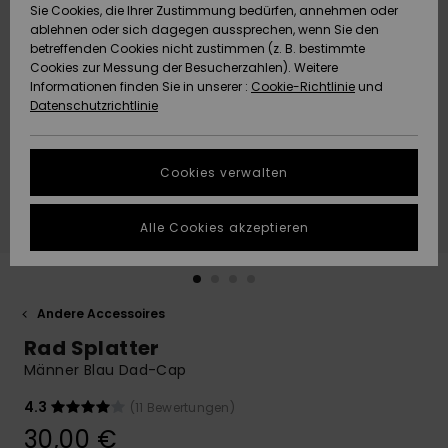
Freedom
Sie Cookies, die Ihrer Zustimmung bedürfen, annehmen oder
Community
ablehnen oder sich dagegen aussprechen, wenn Sie den
HILFE & KONTAKT
betreffenden Cookies nicht zustimmen (z. B. bestimmte
Datenschutz
Brandneu
Brandneu
Cookies zur Messung der Besucherzahlen). Weitere
Informationen finden Sie in unserer :
Cookie-Richtlinie
und
NACHHALTIGKEIT
Datenschutzrichtlinie
Größenführer
Highlights
Highlights
SHOPS
Starten Sie eine
Cookies verwalten
Unterhaltung,
QUIKSILVER APP
um die
schnellste
Alle Cookies akzeptieren
Antwort auf Ihre
WUNSCHLISTE
Frage zu
erhalten.
Andere Accessoires
Unterhaltung
starten
Rad Splatter
Finden Sie
Männer Blau Dad-Cap
Antworten auf
die häufigsten
4.3
(11 Bewertungen)
Fragen sowie
30,00 €
unser