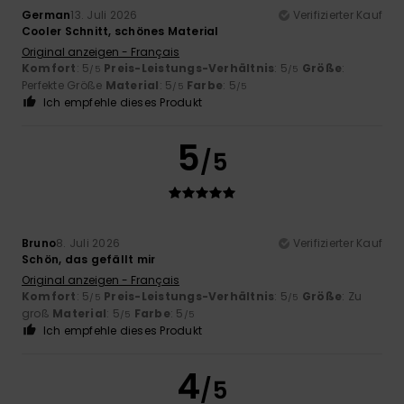
German
13. Juli 2026
Verifizierter Kauf
Cooler Schnitt, schönes Material
Original anzeigen - Français
Komfort
: 5
Preis-Leistungs-Verhältnis
: 5
Größe
:
/5
/5
Perfekte Größe
Material
: 5
Farbe
: 5
/5
/5
Ich empfehle dieses Produkt
5
/5
Bruno
8. Juli 2026
Verifizierter Kauf
Schön, das gefällt mir
Original anzeigen - Français
Komfort
: 5
Preis-Leistungs-Verhältnis
: 5
Größe
: Zu
/5
/5
groß
Material
: 5
Farbe
: 5
/5
/5
Ich empfehle dieses Produkt
4
/5