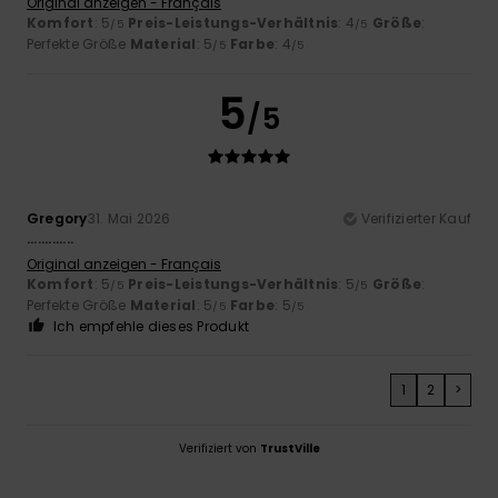
Original anzeigen - Français
Komfort
: 5
Preis-Leistungs-Verhältnis
: 4
Größe
:
/5
/5
Perfekte Größe
Material
: 5
Farbe
: 4
/5
/5
5
/5
Gregory
31. Mai 2026
Verifizierter Kauf
.............
Original anzeigen - Français
Komfort
: 5
Preis-Leistungs-Verhältnis
: 5
Größe
:
/5
/5
Perfekte Größe
Material
: 5
Farbe
: 5
/5
/5
Ich empfehle dieses Produkt
1
2
>
Verifiziert von
TrustVille