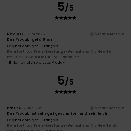
5
/5
Nicolas
15. Juni 2026
Verifizierter Kauf
Das Produkt gefällt mir
Original anzeigen - Français
Komfort
: 5
Preis-Leistungs-Verhältnis
: 5
Größe
:
/5
/5
Perfekte Größe
Material
: 5
Farbe
: 5
/5
/5
Ich empfehle dieses Produkt
5
/5
Patrice
15. Juni 2026
Verifizierter Kauf
Das Produkt ist sehr gut geschnitten und sehr leicht
Original anzeigen - Français
Komfort
: 5
Preis-Leistungs-Verhältnis
: 5
Größe
: Zu
/5
/5
groß
Material
: 5
Farbe
: 5