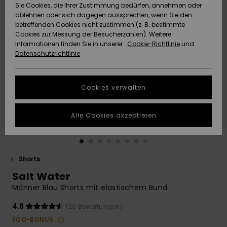
Freedom
Sie Cookies, die Ihrer Zustimmung bedürfen, annehmen oder
Community
ablehnen oder sich dagegen aussprechen, wenn Sie den
HILFE & KONTAKT
betreffenden Cookies nicht zustimmen (z. B. bestimmte
Datenschutz
Brandneu
Brandneu
Cookies zur Messung der Besucherzahlen). Weitere
Informationen finden Sie in unserer :
Cookie-Richtlinie
und
NACHHALTIGKEIT
Datenschutzrichtlinie
Größenführer
Highlights
Highlights
SHOPS
Starten Sie eine
Cookies verwalten
Unterhaltung,
QUIKSILVER APP
um die
schnellste
Alle Cookies akzeptieren
Antwort auf Ihre
WUNSCHLISTE
Frage zu
erhalten.
Shorts
Unterhaltung
starten
Salt Water
Finden Sie
Männer Blau Shorts mit elastischem Bund
Antworten auf
die häufigsten
4.8
(20 Bewertungen)
Fragen sowie
ECO-BONUS
unser