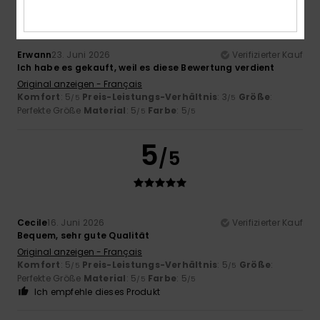
Erwann
23. Juni 2026
Verifizierter Kauf
Ich habe es gekauft, weil es diese Bewertung verdient
Original anzeigen - Français
Komfort
: 5
Preis-Leistungs-Verhältnis
: 3
Größe
:
/5
/5
Perfekte Größe
Material
: 5
Farbe
: 5
/5
/5
5
/5
Cecile
16. Juni 2026
Verifizierter Kauf
Bequem, sehr gute Qualität
Original anzeigen - Français
Komfort
: 5
Preis-Leistungs-Verhältnis
: 5
Größe
:
/5
/5
Perfekte Größe
Material
: 5
Farbe
: 5
/5
/5
Ich empfehle dieses Produkt