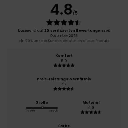
4.8
/5
basierend auf
20 verifizierten Bewertungen
seit
Dezember 2025
70% unserer Kunden empfehlen dieses Produkt
Komfort
5.0
Preis-Leistungs-Verhältnis
4.7
Größe
Material
4.9
Zu klein
Zu groß
Farbe