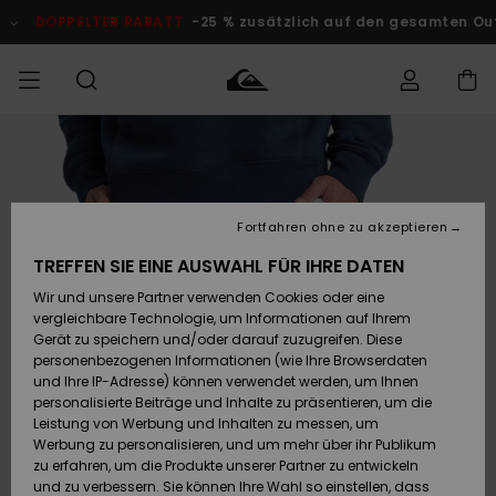
Direkt
zur
DOPPELTER RABATT
-25 % zusätzlich auf den gesamten O
Produktinformation
springen
Auf meine
MÄNNER
Kleidung
Kleidung
Shop
Surf Shop
Snow Shop
Outlet
Bestellung
Männer
Männer
Herren
zugreifen
JUNGEN
Fortfahren ohne zu akzeptieren
Accessoires
Accessoires
Brandneu
Versand
Surf Shop
Snow Shop
Outlet
TREFFEN SIE EINE AUSWAHL FÜR IHRE DATEN
FRAUEN
Kinder
Kinder
KINDER
Wir und unsere Partner verwenden Cookies oder eine
Retouren
Schuhe&
Schuhe&
Highlights
vergleichbare Technologie, um Informationen auf Ihrem
Flip-Flops
Flip-Flops
SURF
Gerät zu speichern und/oder darauf zuzugreifen. Diese
Highlights
Snow Shop
Outlet
personenbezogenen Informationen (wie Ihre Browserdaten
Bezahlung
Damen
Frauen
und Ihre IP-Adresse) können verwendet werden, um Ihnen
Snow
SNOW
personalisierte Beiträge und Inhalte zu präsentieren, um die
Surf
Surf
Geschenkkarte
Leistung von Werbung und Inhalten zu messen, um
Community
Werbung zu personalisieren, und um mehr über ihr Publikum
Highlights
DOPPELTER
zu erfahren, um die Produkte unserer Partner zu entwickeln
RABATT
Quiksilver
Snow
Snow
und zu verbessern. Sie können Ihre Wahl so einstellen, dass