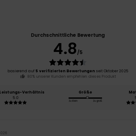
Durchschnittliche Bewertung
4.8
/5
basierend auf
5 verifizierten Bewertungen
seit Oktober 2025
80% unserer Kunden empfehlen dieses Produkt
-Leistungs-Verhältnis
Größe
Mat
5.0
Zu klein
Zu groß
2026