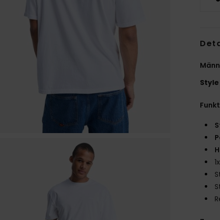
Deta
Männe
Style
Funk
S
P
H
1
S
S
R