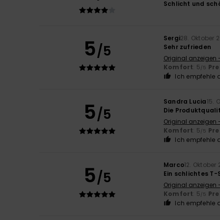
Schlicht und sch
Sergi
28. Oktober 
5
/5
Sehr zufrieden
Original anzeigen 
Komfort
: 5
Pre
/5
Ich empfehle d
Sandra Lucia
15. 
5
/5
Die Produktquali
Original anzeigen 
Komfort
: 5
Pre
/5
Ich empfehle d
Marco
12. Oktober
5
/5
Ein schlichtes T-
Original anzeigen -
Komfort
: 5
Pre
/5
Ich empfehle d