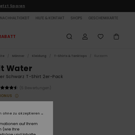
etzt Sparen
NACHHALTIGKEIT
HILFE & KONTAKT
SHOPS
GESCHENKKARTE
RABATT
ite
Männer
Kleidung
T-Shirts & Tanktops
Kurzarm
lt Water
r Schwarz T-Shirt 2er-Pack
(5 Bewertungen)
BONUS
00 €
n ohne zu akzeptieren
LTER RABATT EXTRA 25 %
rmationen auf Ihrem
 (wie Ihre
Black/white
e
iträge und Inhalte