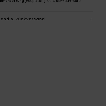
mmensetzung
[Hauptstoff] 100 % Bio-Baumwolle
sand & Rückversand