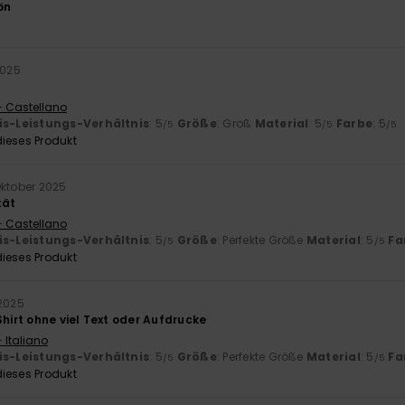
ön
2025
- Castellano
is-Leistungs-Verhältnis
: 5
Größe
: Groß
Material
: 5
Farbe
: 5
/5
/5
/5
ieses Produkt
Oktober 2025
tät
- Castellano
is-Leistungs-Verhältnis
: 5
Größe
: Perfekte Größe
Material
: 5
Fa
/5
/5
ieses Produkt
 2025
Shirt ohne viel Text oder Aufdrucke
 Italiano
is-Leistungs-Verhältnis
: 5
Größe
: Perfekte Größe
Material
: 5
Fa
/5
/5
ieses Produkt