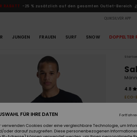
R RABATT
-25 % zusätzlich auf den gesamten Outlet-Bereich
J
QUIKSILVER APP
R
JUNGEN
FRAUEN
SURF
SNOW
DOPPELTER 
Startse
Sa
Männe
4.8
ECO-
40,
 AUSWAHL FÜR IHRE DATEN
Fortfahre
DOPPE
r verwenden Cookies oder eine vergleichbare Technologie, um Info
d/oder darauf zuzugreifen. Diese personenbezogenen Informationen
Farb
 IP-Adresse) können verwendet werden, um Ihnen personalisierte Be