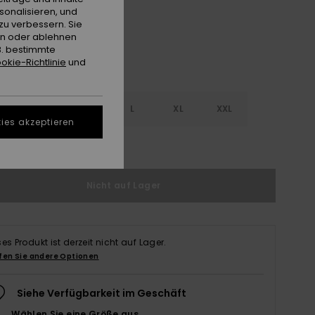
sonalisieren, und
zu verbessern. Sie
en oder ablehnen
B. bestimmte
okie-Richtlinie
und
S
S
M
L
XL
XXL
ies akzeptieren
ößentabelle ansehen
Nicht auf Lager
ses Produkt ist derzeit nicht auf Lager.
fen Sie andere Optionen
Siehe Verfügbarkeit im Geschäft
Wählen Sie eine Größe aus