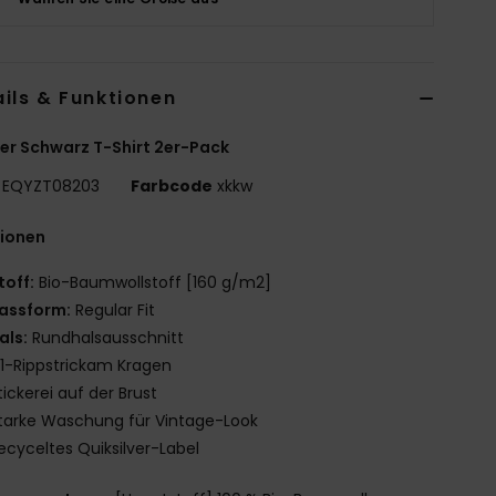
ils & Funktionen
r Schwarz T-Shirt 2er-Pack
EQYZT08203
Farbcode
xkkw
tionen
toff:
Bio-Baumwollstoff [160 g/m2]
assform:
Regular Fit
als:
Rundhalsausschnitt
x1-Rippstrickam Kragen
tickerei auf der Brust
tarke Waschung für Vintage-Look
ecyceltes Quiksilver-Label