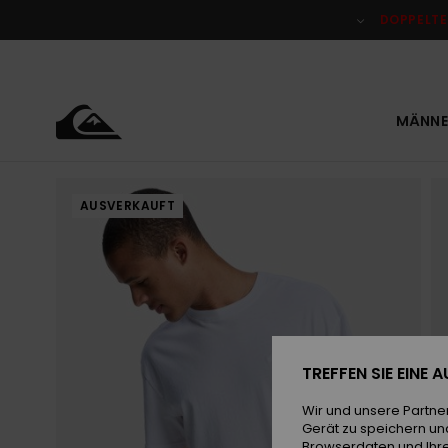
Direkt
zur
DOPPELTE
Produktinformation
springen
MÄNNE
AUSVERKAUFT
TREFFEN SIE EINE
Wir und unsere Partne
Gerät zu speichern un
Browserdaten und Ihre