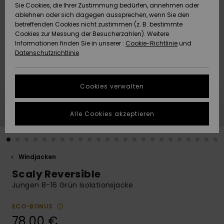
Freedom
Sie Cookies, die Ihrer Zustimmung bedürfen, annehmen oder
Community
ablehnen oder sich dagegen aussprechen, wenn Sie den
HILFE & KONTAKT
betreffenden Cookies nicht zustimmen (z. B. bestimmte
Datenschutz
Brandneu
Brandneu
Cookies zur Messung der Besucherzahlen). Weitere
Informationen finden Sie in unserer :
Cookie-Richtlinie
und
NACHHALTIGKEIT
Datenschutzrichtlinie
Größenführer
Highlights
Highlights
SHOPS
Starten Sie eine
Cookies verwalten
Unterhaltung,
QUIKSILVER APP
um die
schnellste
Alle Cookies akzeptieren
Antwort auf Ihre
WUNSCHLISTE
Frage zu
erhalten.
Windjacken
Unterhaltung
starten
Scaly Reversible
Finden Sie
Jungen 8-16 Grün Isolationsjacke
Antworten auf
die häufigsten
ECO-BONUS
Fragen sowie
78,00 €
unser