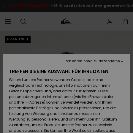
Direkt
zur
DOPPELTER RABATT
-25 % zusätzlich auf den gesamten Outlet
Produktinformation
springen
BRANDNEU
Auf meine
MÄNNER
Kleidung
Kleidung
Shop
Surf Shop
Snow Shop
Outlet
Bestellung
Männer
Männer
Herren
zugreifen
JUNGEN
Fortfahren ohne zu akzeptieren
Accessoires
Accessoires
Brandneu
Versand
Surf Shop
Snow Shop
Outlet
TREFFEN SIE EINE AUSWAHL FÜR IHRE DATEN
FRAUEN
Kinder
Kinder
KINDER
Wir und unsere Partner verwenden Cookies oder eine
Retouren
Schuhe&
Schuhe&
Highlights
vergleichbare Technologie, um Informationen auf Ihrem
Flip-Flops
Flip-Flops
SURF
Gerät zu speichern und/oder darauf zuzugreifen. Diese
Highlights
Snow Shop
Outlet
personenbezogenen Informationen (wie Ihre Browserdaten
Bezahlung
Damen
Frauen
und Ihre IP-Adresse) können verwendet werden, um Ihnen
Snow
SNOW
personalisierte Beiträge und Inhalte zu präsentieren, um die
Surf
Surf
Geschenkkarte
Leistung von Werbung und Inhalten zu messen, um
Community
Werbung zu personalisieren, und um mehr über ihr Publikum
Highlights
DOPPELTER
zu erfahren, um die Produkte unserer Partner zu entwickeln
RABATT
Quiksilver
Snow
Snow
und zu verbessern. Sie können Ihre Wahl so einstellen, dass