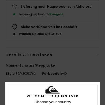
Lieferung nach Hause oder zum Abholort
Lieferung geplant ab
12 August
Siehe Verfügbarkeit im Geschäft
Wählen Sie eine Größe aus
Details & Funktionen
Männer Schwarz Steppjacke
Style
EQYJK03752
Farbcode
kvj0
Funktionen
Recycelter Stoff:
Recycelter PolyesterStoff [70
WELCOME TO QUIKSILVER
g/m2]
Choose your country