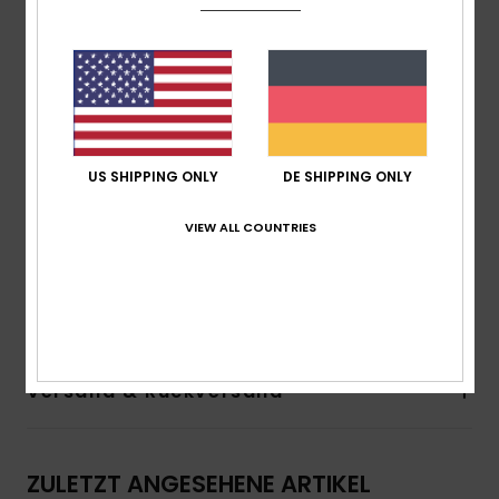
Passform:
klassischer, komfortabler Regular Fit
Kapuze:
Fixe 3-Panel-Kapuze
Futter:
Taft-Futter
Taschen:
versteckte Reißverschlusstasche an der
Seite
Verschluss:
Reißverschluss auf der Vorderseite mit
Klettband
US SHIPPING ONLY
DE SHIPPING ONLY
Elastische Einfassung an den Bündchen und unten
Kordelzug an der Kapuze
VIEW ALL COUNTRIES
Zusammensetzung
[Hauptstoff] 100% Recyceltes
Polyester
Versand & Rückversand
ZULETZT ANGESEHENE ARTIKEL