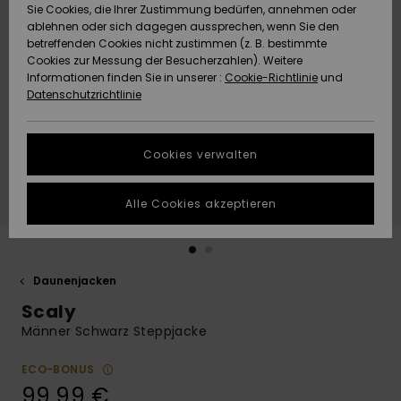
Freedom
Sie Cookies, die Ihrer Zustimmung bedürfen, annehmen oder
Community
ablehnen oder sich dagegen aussprechen, wenn Sie den
HILFE & KONTAKT
betreffenden Cookies nicht zustimmen (z. B. bestimmte
Datenschutz
Brandneu
Brandneu
Cookies zur Messung der Besucherzahlen). Weitere
Informationen finden Sie in unserer :
Cookie-Richtlinie
und
NACHHALTIGKEIT
Datenschutzrichtlinie
Größenführer
Highlights
Highlights
SHOPS
Starten Sie eine
Cookies verwalten
Unterhaltung,
QUIKSILVER APP
um die
schnellste
Alle Cookies akzeptieren
Antwort auf Ihre
WUNSCHLISTE
Frage zu
erhalten.
Daunenjacken
Unterhaltung
starten
Scaly
Finden Sie
Männer Schwarz Steppjacke
Antworten auf
die häufigsten
ECO-BONUS
Fragen sowie
99,99 €
unser