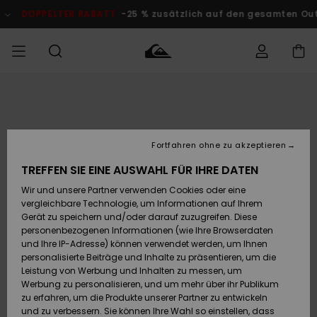
Direkt
zur
DOPPELTER RABATT
-25 % zusätzlich auf den gesamten Outlet
Produktinformation
springen
Auf meine
MÄNNER
Kleidung
Kleidung
Shop
Surf Shop
Snow Shop
Outlet
Bestellung
Männer
Männer
Herren
zugreifen
JUNGEN
Fortfahren ohne zu akzeptieren
Accessoires
Accessoires
Brandneu
Versand
Surf Shop
Snow Shop
Outlet
TREFFEN SIE EINE AUSWAHL FÜR IHRE DATEN
FRAUEN
Kinder
Kinder
KINDER
Wir und unsere Partner verwenden Cookies oder eine
Retouren
Schuhe&
Schuhe&
Highlights
vergleichbare Technologie, um Informationen auf Ihrem
Flip-Flops
Flip-Flops
SURF
Gerät zu speichern und/oder darauf zuzugreifen. Diese
Highlights
Snow Shop
Outlet
personenbezogenen Informationen (wie Ihre Browserdaten
Bezahlung
Damen
Frauen
und Ihre IP-Adresse) können verwendet werden, um Ihnen
Snow
SNOW
personalisierte Beiträge und Inhalte zu präsentieren, um die
Surf
Surf
Geschenkkarte
Leistung von Werbung und Inhalten zu messen, um
Community
Werbung zu personalisieren, und um mehr über ihr Publikum
Highlights
DOPPELTER
zu erfahren, um die Produkte unserer Partner zu entwickeln
RABATT
Quiksilver
Snow
Snow
und zu verbessern. Sie können Ihre Wahl so einstellen, dass