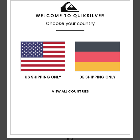
5.0
/5
WELCOME TO QUIKSILVER
Choose your country
basierend auf
2 verifizierten Bewertungen
seit April
2026
50% unserer Kunden empfehlen dieses Produkt
Komfort
5.0
US SHIPPING ONLY
DE SHIPPING ONLY
Preis-Leistungs-Verhältnis
4.5
VIEW ALL COUNTRIES
Größe
Material
5.0
Zu klein
Zu groß
Farbe
5.0