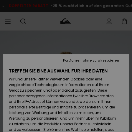
Direkt
zur
DOPPELTER RABATT
-25 % zusätzlich auf den gesamten O
Produktinformation
springen
Auf meine
MÄNNER
Kleidung
Kleidung
Shop
Surf Shop
Snow Shop
Outlet
Bestellung
Männer
Männer
Herren
zugreifen
JUNGEN
Fortfahren ohne zu akzeptieren
Accessoires
Accessoires
Brandneu
Versand
Surf Shop
Snow Shop
Outlet
TREFFEN SIE EINE AUSWAHL FÜR IHRE DATEN
FRAUEN
Kinder
Kinder
KINDER
Wir und unsere Partner verwenden Cookies oder eine
Retouren
Schuhe&
Schuhe&
Highlights
vergleichbare Technologie, um Informationen auf Ihrem
Flip-Flops
Flip-Flops
SURF
Gerät zu speichern und/oder darauf zuzugreifen. Diese
Highlights
Snow Shop
Outlet
personenbezogenen Informationen (wie Ihre Browserdaten
Bezahlung
Damen
Frauen
und Ihre IP-Adresse) können verwendet werden, um Ihnen
Snow
SNOW
personalisierte Beiträge und Inhalte zu präsentieren, um die
Surf
Surf
Geschenkkarte
Leistung von Werbung und Inhalten zu messen, um
Community
Werbung zu personalisieren, und um mehr über ihr Publikum
Highlights
DOPPELTER
zu erfahren, um die Produkte unserer Partner zu entwickeln
RABATT
Quiksilver
Snow
Snow
und zu verbessern. Sie können Ihre Wahl so einstellen, dass