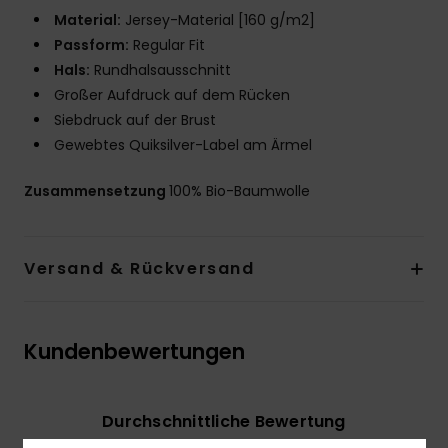
Material:
Jersey-Material [160 g/m2]
Passform:
Regular Fit
Hals:
Rundhalsausschnitt
Großer Aufdruck auf dem Rücken
Siebdruck auf der Brust
Gewebtes Quiksilver-Label am Ärmel
Zusammensetzung
100% Bio-Baumwolle
Versand & Rückversand
Kundenbewertungen
Durchschnittliche Bewertung