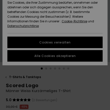
Freedom
Sie Cookies, die Ihrer Zustimmung bedürfen, annehmen oder
Community
ablehnen oder sich dagegen aussprechen, wenn Sie den
HILFE & KONTAKT
betreffenden Cookies nicht zustimmen (z. B. bestimmte
Datenschutz
Brandneu
Brandneu
Cookies zur Messung der Besucherzahlen). Weitere
Informationen finden Sie in unserer :
Cookie-Richtlinie
und
NACHHALTIGKEIT
Datenschutzrichtlinie
Größenführer
Highlights
Highlights
SHOPS
Starten Sie eine
Cookies verwalten
Unterhaltung,
QUIKSILVER APP
um die
schnellste
Alle Cookies akzeptieren
Antwort auf Ihre
WUNSCHLISTE
Frage zu
erhalten.
T-Shirts & Tanktops
Unterhaltung
starten
Scored Logo
Finden Sie
Männer Weiss Kurzärmeliges T-Shirt
Antworten auf
die häufigsten
5.0
(2 Bewertungen)
Fragen sowie
30,00 €
63%
unser