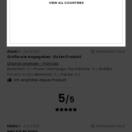
/5
/5
VIEW ALL COUNTRIES
Ich empfehle dieses Produkt
5
/5
Alain
14. Juli 2026
Verifizierter Kauf
Größe wie angegeben. Gutes Produkt.
Original anzeigen - Français
Komfort
: 5
Preis-Leistungs-Verhältnis
: 5
Größe
:
/5
/5
Perfekte Größe
Material
: 5
Farbe
: 5
/5
/5
Ich empfehle dieses Produkt
5
/5
Heiko
13. Juli 2026
Verifizierter Kauf
weil ich es kann