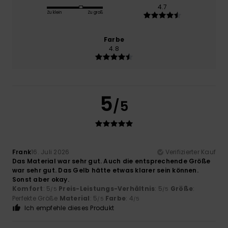
4.7
Zu klein
Zu groß
Farbe
4.8
5
/5
Frank
16. Juli 2026
Verifizierter Kauf
Das Material war sehr gut. Auch die entsprechende Größe
war sehr gut. Das Gelb hätte etwas klarer sein können.
Sonst aber okay.
Komfort
: 5
Preis-Leistungs-Verhältnis
: 5
Größe
:
/5
/5
Perfekte Größe
Material
: 5
Farbe
: 4
/5
/5
Ich empfehle dieses Produkt