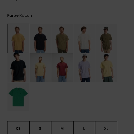
Kontaktformular.
FAQ
Rattan
Farbe
ansehen
XS
S
M
L
XL