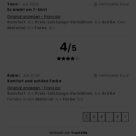
Yann
7. Juli 2026
Verifizierter Kauf
Es bleibt ein T-Shirt
Original anzeigen - Français
Komfort
: 4
Preis-Leistungs-Verhältnis
: 4
Größe
: Klein
/5
/5
Material
: 4
Farbe
: 4
/5
/5
4
/5
Robin
2. Juli 2026
Verifizierter Kauf
Komfort und schöne Farbe
Original anzeigen - Français
Komfort
: 4
Preis-Leistungs-Verhältnis
: 4
Größe
:
/5
/5
Perfekte Größe
Material
: 4
Farbe
: 5
/5
/5
1
2
3
...
11
>
Verifiziert von
TrustVille