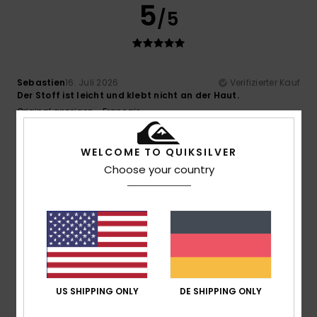
5
/5
Sebastien
16. Juli 2026
Verifizierter Kauf
Der Stoff ist leicht und klebt nicht an der Haut.
Original anzeigen - Français
Komfort
: 5
Preis-Leistungs-Verhältnis
: 5
Größe
:
/5
/5
Perfekte Größe
Material
: 5
Farbe
: 5
/5
/5
WELCOME TO QUIKSILVER
Ich empfehle dieses Produkt
Choose your country
5
/5
Dias
15. Juli 2026
Verifizierter Kauf
Sehr gute Qualität
Original anzeigen - Português
US SHIPPING ONLY
DE SHIPPING ONLY
Komfort
: 5
Preis-Leistungs-Verhältnis
: 5
Größe
: Zu
/5
/5
groß
Material
: 5
Farbe
: 5