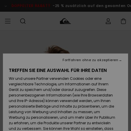
Direkt
zur
DOPPELTER RABATT
-25 % zusätzlich auf den gesamten O
Produktinformation
springen
Auf meine
MÄNNER
Kleidung
Kleidung
Shop
Surf Shop
Snow Shop
Outlet
Bestellung
Männer
Männer
Herren
zugreifen
JUNGEN
Fortfahren ohne zu akzeptieren
Accessoires
Accessoires
Brandneu
Versand
Surf Shop
Snow Shop
Outlet
TREFFEN SIE EINE AUSWAHL FÜR IHRE DATEN
FRAUEN
Kinder
Kinder
KINDER
Wir und unsere Partner verwenden Cookies oder eine
Retouren
Schuhe&
Schuhe&
Highlights
vergleichbare Technologie, um Informationen auf Ihrem
Flip-Flops
Flip-Flops
SURF
Gerät zu speichern und/oder darauf zuzugreifen. Diese
Highlights
Snow Shop
Outlet
personenbezogenen Informationen (wie Ihre Browserdaten
Bezahlung
Damen
Frauen
und Ihre IP-Adresse) können verwendet werden, um Ihnen
Snow
SNOW
personalisierte Beiträge und Inhalte zu präsentieren, um die
Surf
Surf
Geschenkkarte
Leistung von Werbung und Inhalten zu messen, um
Community
Werbung zu personalisieren, und um mehr über ihr Publikum
Highlights
DOPPELTER
zu erfahren, um die Produkte unserer Partner zu entwickeln
RABATT
Quiksilver
Snow
Snow
und zu verbessern. Sie können Ihre Wahl so einstellen, dass