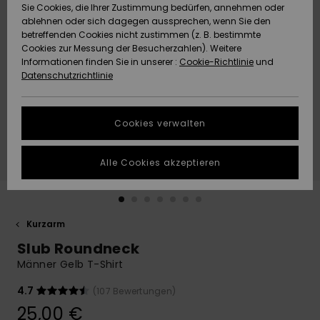
Freedom
Sie Cookies, die Ihrer Zustimmung bedürfen, annehmen oder
Community
ablehnen oder sich dagegen aussprechen, wenn Sie den
HILFE & KONTAKT
betreffenden Cookies nicht zustimmen (z. B. bestimmte
Datenschutz
Brandneu
Brandneu
Cookies zur Messung der Besucherzahlen). Weitere
Informationen finden Sie in unserer :
Cookie-Richtlinie
und
NACHHALTIGKEIT
Datenschutzrichtlinie
Größenführer
Highlights
Highlights
SHOPS
Starten Sie eine
Cookies verwalten
Unterhaltung,
QUIKSILVER APP
um die
schnellste
Alle Cookies akzeptieren
Antwort auf Ihre
WUNSCHLISTE
Frage zu
erhalten.
Kurzarm
Unterhaltung
starten
Slub Roundneck
Finden Sie
Männer Gelb T-Shirt
Antworten auf
die häufigsten
4.7
(107 Bewertungen)
Fragen sowie
25,00 €
unser