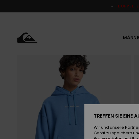
Direkt
zur
DOPPELTE
Produktinformation
springen
MÄNNE
TREFFEN SIE EINE
Wir und unsere Partne
Gerät zu speichern un
Browserdaten und Ihre