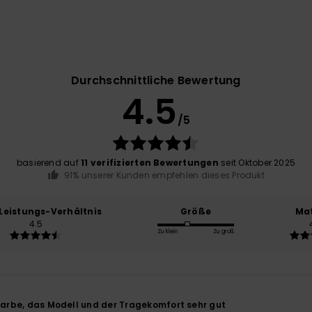
Durchschnittliche Bewertung
4.5
/5
basierend auf
11 verifizierten Bewertungen
seit Oktober 2025
91% unserer Kunden empfehlen dieses Produkt
-Leistungs-Verhältnis
Größe
Mat
4.5
Zu klein
Zu groß
 Farbe, das Modell und der Tragekomfort sehr gut