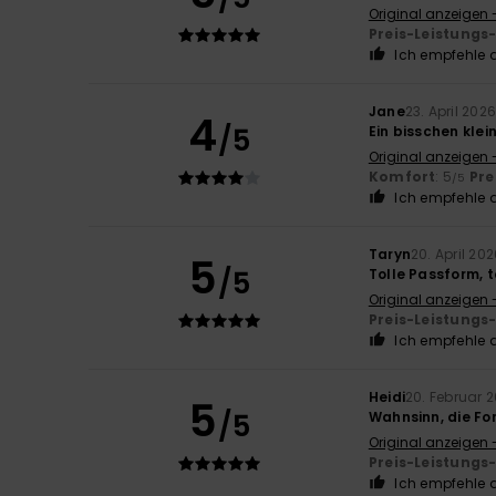
Original anzeigen 
Preis-Leistungs
Ich empfehle d
Jane
23. April 202
4
/5
Ein bisschen klei
Original anzeigen 
Komfort
: 5
Pre
/5
Ich empfehle d
Taryn
20. April 20
5
/5
Tolle Passform, t
Original anzeigen 
Preis-Leistungs
Ich empfehle d
Heidi
20. Februar 
5
/5
Wahnsinn, die For
Original anzeigen 
Preis-Leistungs
Ich empfehle d