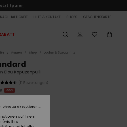
etzt Sparen
NACHHALTIGKEIT
HILFE & KONTAKT
SHOPS
GESCHENKKARTE
RABATT
ite
Frauen
Shop
Jacken & Sweatshirts
andard
n Blau Kapuzenpulli
(11 Bewertungen)
 €
55%
50 €
ET
n ohne zu akzeptieren
LTER RABATT EXTRA 25 %
rmationen auf Ihrem
 (wie Ihre
iträge und Inhalte