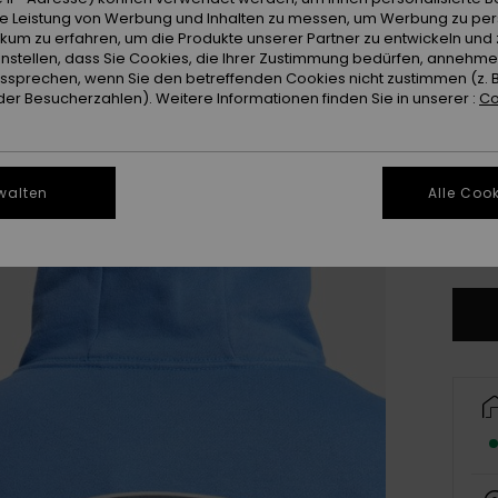
Farb
ie Leistung von Werbung und Inhalten zu messen, um Werbung zu per
ikum zu erfahren, um die Produkte unserer Partner zu entwickeln und 
instellen, dass Sie Cookies, die Ihrer Zustimmung bedürfen, annehm
sprechen, wenn Sie den betreffenden Cookies nicht zustimmen (z. 
er Besucherzahlen). Weitere Informationen finden Sie in unserer :
Co
walten
Alle Cook
X
Gr