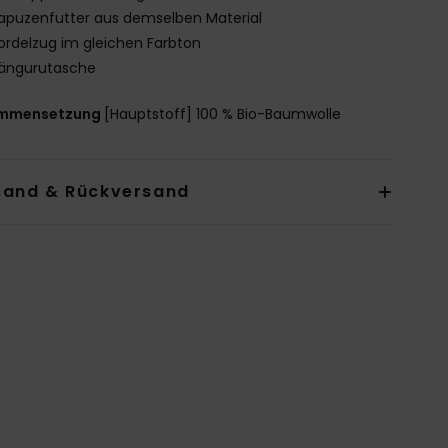
apuzenfutter aus demselben Material
ordelzug im gleichen Farbton
ängurutasche
mmensetzung
[Hauptstoff] 100 % Bio-Baumwolle
sand & Rückversand