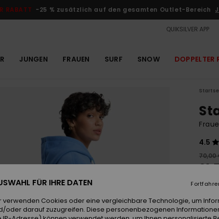
R RABATT
-25 % zusätzlich auf den gesamten Outlet-Bereich
J
QUIKSILVER APP
R
JUNGEN
FRAUEN
SURF
SNOW
DOPPELTER 
Startse
St
Fraue
4.5
70,00
31,
 AUSWAHL FÜR IHRE DATEN
OUTL
Fortfahre
DOPPE
r verwenden Cookies oder eine vergleichbare Technologie, um Info
d/oder darauf zuzugreifen. Diese personenbezogenen Informationen
 IP-Adresse) können verwendet werden, um Ihnen personalisierte Be