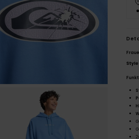
Deta
Fraue
Style
Funk
S
P
H
W
G
G
2