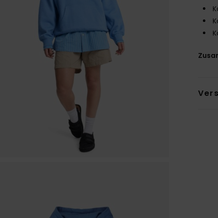
K
K
K
Zusa
Ver