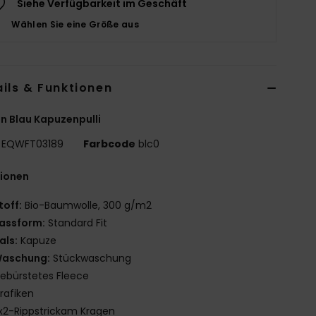
Siehe Verfügbarkeit im Geschäft
Wählen Sie eine Größe aus
ils & Funktionen
n Blau Kapuzenpulli
EQWFT03189
Farbcode
blc0
tionen
toff:
Bio-Baumwolle, 300 g/m2
assform:
Standard Fit
als:
Kapuze
aschung:
Stückwaschung
ebürstetes Fleece
rafiken
x2-Rippstrickam Kragen