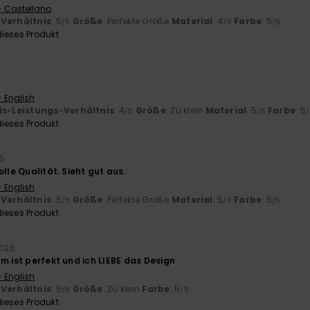
- Castellano
-Verhältnis
: 5
Größe
: Perfekte Größe
Material
: 4
Farbe
: 5
/5
/5
/5
ieses Produkt
6
n
- English
is-Leistungs-Verhältnis
: 4
Größe
: Zu klein
Material
: 5
Farbe
: 5
/5
/5
ieses Produkt
26
olle Qualität. Sieht gut aus.
- English
-Verhältnis
: 5
Größe
: Perfekte Größe
Material
: 5
Farbe
: 5
/5
/5
/5
ieses Produkt
2026
m ist perfekt und ich LIEBE das Design
- English
-Verhältnis
: 5
Größe
: Zu klein
Farbe
: 5
/5
/5
ieses Produkt