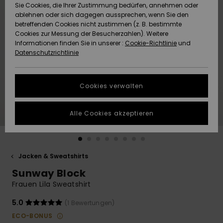
Freedom
Sie Cookies, die Ihrer Zustimmung bedürfen, annehmen oder
Community
ablehnen oder sich dagegen aussprechen, wenn Sie den
HILFE & KONTAKT
betreffenden Cookies nicht zustimmen (z. B. bestimmte
Datenschutz
Brandneu
Brandneu
Cookies zur Messung der Besucherzahlen). Weitere
Informationen finden Sie in unserer :
Cookie-Richtlinie
und
NACHHALTIGKEIT
Datenschutzrichtlinie
Größenführer
Highlights
Highlights
SHOPS
Starten Sie eine
Cookies verwalten
Unterhaltung,
QUIKSILVER APP
um die
schnellste
Alle Cookies akzeptieren
Antwort auf Ihre
WUNSCHLISTE
Frage zu
erhalten.
Jacken & Sweatshirts
Unterhaltung
starten
Sunway Block
Finden Sie
Frauen Lila Sweatshirt
Antworten auf
die häufigsten
5.0
(1 Bewertungen)
Fragen sowie
ECO-BONUS
unser