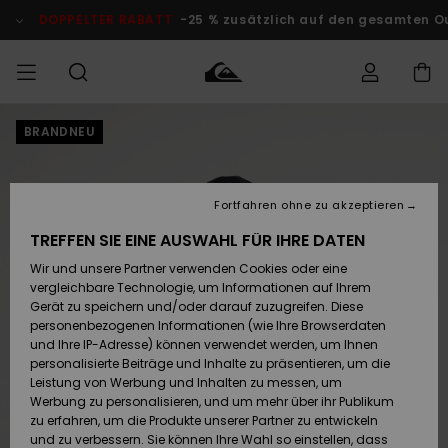
Direkt
zur
DOPPELTER RABATT
-25 % zusätzlich auf den gesamten O
Produktinformation
springen
BRANDNEU
Auf meine
MÄNNER
Kleidung
Kleidung
Shop
Surf Shop
Snow Shop
Outlet
Bestellung
Männer
Männer
Herren
zugreifen
JUNGEN
Fortfahren ohne zu akzeptieren
Accessoires
Accessoires
Brandneu
Versand
Surf Shop
Snow Shop
Outlet
TREFFEN SIE EINE AUSWAHL FÜR IHRE DATEN
FRAUEN
Kinder
Kinder
KINDER
Wir und unsere Partner verwenden Cookies oder eine
Retouren
Schuhe&
Schuhe&
Highlights
vergleichbare Technologie, um Informationen auf Ihrem
Flip-Flops
Flip-Flops
SURF
Gerät zu speichern und/oder darauf zuzugreifen. Diese
Highlights
Snow Shop
Outlet
personenbezogenen Informationen (wie Ihre Browserdaten
Bezahlung
Damen
Frauen
und Ihre IP-Adresse) können verwendet werden, um Ihnen
Snow
SNOW
personalisierte Beiträge und Inhalte zu präsentieren, um die
Surf
Surf
Geschenkkarte
Leistung von Werbung und Inhalten zu messen, um
Community
Werbung zu personalisieren, und um mehr über ihr Publikum
Highlights
DOPPELTER
zu erfahren, um die Produkte unserer Partner zu entwickeln
RABATT
Quiksilver
Snow
Snow
und zu verbessern. Sie können Ihre Wahl so einstellen, dass