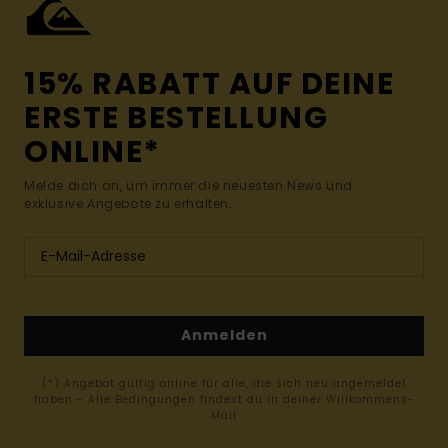
15% RABATT AUF DEINE
ERSTE BESTELLUNG
ONLINE*
Melde dich an, um immer die neuesten News und
exklusive Angebote zu erhalten.
Anmelden
(*) Angebot gültig online für alle, die sich neu angemeldet
haben - Alle Bedingungen findest du in deiner Willkommens-
Mail