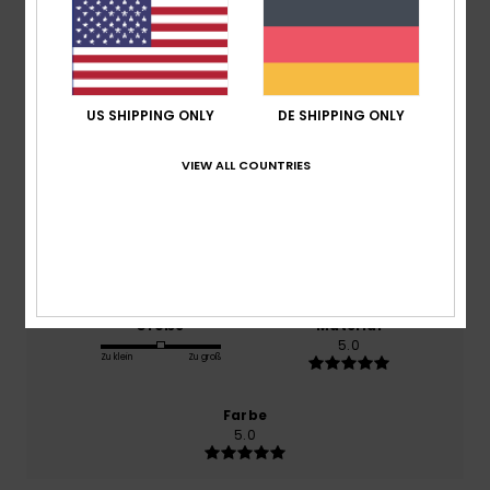
basierend auf
1 verifizierten Bewertungen
seit Juli
2026
100% unserer Kunden empfehlen dieses Produkt
US SHIPPING ONLY
DE SHIPPING ONLY
Komfort
VIEW ALL COUNTRIES
5.0
Preis-Leistungs-Verhältnis
5.0
Größe
Material
5.0
Zu klein
Zu groß
Farbe
5.0