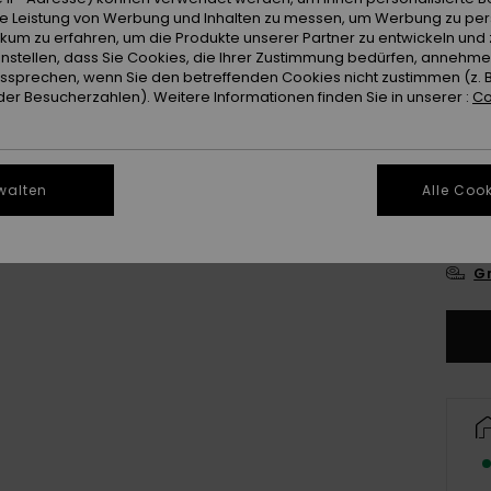
ie Leistung von Werbung und Inhalten zu messen, um Werbung zu per
Farb
ikum zu erfahren, um die Produkte unserer Partner zu entwickeln und 
instellen, dass Sie Cookies, die Ihrer Zustimmung bedürfen, annehm
sprechen, wenn Sie den betreffenden Cookies nicht zustimmen (z. 
er Besucherzahlen). Weitere Informationen finden Sie in unserer :
Co
walten
Alle Cook
X
Gr