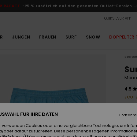
R RABATT
-25 % zusätzlich auf den gesamten Outlet-Bereich
J
QUIKSILVER APP
R
JUNGEN
FRAUEN
SURF
SNOW
DOPPELTER 
Startse
Sur
Männ
4.5
ECO-
55,00
20,
 AUSWAHL FÜR IHRE DATEN
Fortfahre
OUTL
r verwenden Cookies oder eine vergleichbare Technologie, um Info
DOPPE
d/oder darauf zuzugreifen. Diese personenbezogenen Informationen
 IP-Adresse) können verwendet werden, um Ihnen personalisierte Be