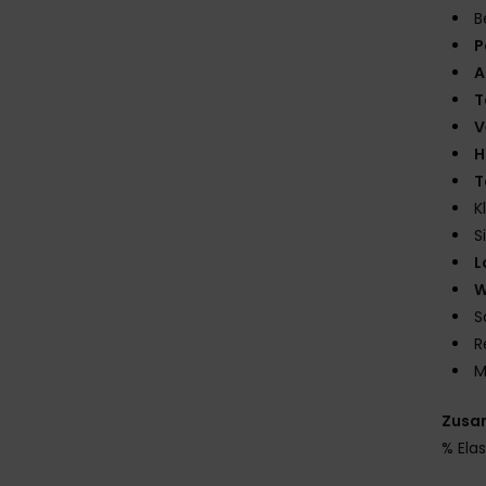
B
P
A
T
V
H
T
K
S
L
W
S
R
M
Zusa
% Ela