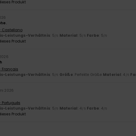
ieses Produkt
2026
ehe.
- Castellano
is-Leistungs-Verhältnis
: 5
Material
: 5
Farbe
: 5
/5
/5
/5
ieses Produkt
 2026
h
- Français
is-Leistungs-Verhältnis
: 5
Größe
: Perfekte Größe
Material
: 4
Fa
/5
/5
uni 2026
- Português
is-Leistungs-Verhältnis
: 5
Material
: 4
Farbe
: 4
/5
/5
/5
ieses Produkt