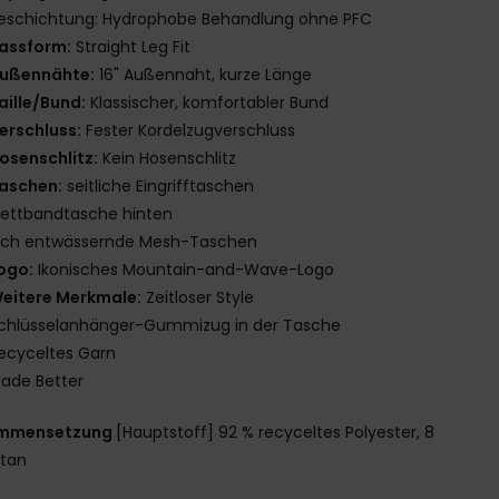
eschichtung: Hydrophobe Behandlung ohne PFC
assform:
Straight Leg Fit
ußennähte:
16" Außennaht, kurze Länge
aille/Bund:
Klassischer, komfortabler Bund
erschluss:
Fester Kordelzugverschluss
osenschlitz:
Kein Hosenschlitz
aschen:
seitliche Eingrifftaschen
lettbandtasche hinten
ich entwässernde Mesh-Taschen
ogo:
Ikonisches Mountain-and-Wave-Logo
eitere Merkmale:
Zeitloser Style
chlüsselanhänger-Gummizug in der Tasche
ecyceltes Garn
ade Better
mmensetzung
[Hauptstoff] 92 % recyceltes Polyester, 8
stan