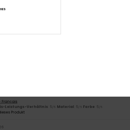
IES
6
tück, Preis etwas hoch
- Castellano
is-Leistungs-Verhältnis
: 3
Größe
: Perfekte Größe
Material
: 4
Fa
/5
/5
2026
- Français
is-Leistungs-Verhältnis
: 5
Größe
: Zu groß
Material
: 5
Farbe
: 5
/5
/5
ieses Produkt
2026
- Français
is-Leistungs-Verhältnis
: 5
Material
: 5
Farbe
: 5
/5
/5
/5
ieses Produkt
026