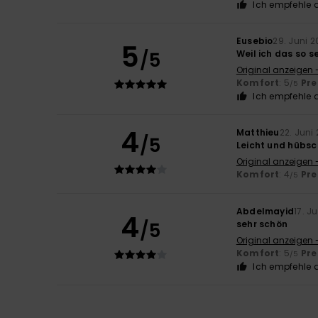
Ich empfehle d
Eusebio
29. Juni 
5
/5
Weil ich das so s
Original anzeigen 
Komfort
: 5
Pre
/5
Ich empfehle d
4
Matthieu
22. Juni
/5
Leicht und hübsc
Original anzeigen 
Komfort
: 4
Pre
/5
Abdelmayid
17. J
4
/5
sehr schön
Original anzeigen 
Komfort
: 5
Pre
/5
Ich empfehle d