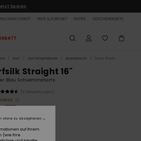
etzt Sparen
NACHHALTIGKEIT
HILFE & KONTAKT
SHOPS
GESCHENKKARTE
RABATT
ite
Surf
Surf Shop Männer
Boardshorts
Swim Shorts
fsilk Straight 16"
er Blau Schwimmshorts
(31 Bewertungen)
BONUS
 €
63%
62 €
n ohne zu akzeptieren
ET
rmationen auf Ihrem
LTER RABATT EXTRA 25 %
 (wie Ihre
iträge und Inhalte