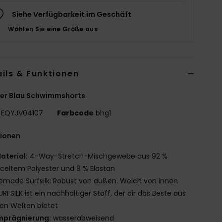
Siehe Verfügbarkeit im Geschäft
Wählen Sie eine Größe aus
ils & Funktionen
er Blau Schwimmshorts
EQYJV04107
Farbcode
bhg1
tionen
aterial:
4-Way-Stretch-Mischgewebe aus 92 %
celtem Polyester und 8 % Elastan
emade Surfsilk: Robust von außen. Weich von innen
URFSILK ist ein nachhaltiger Stoff, der dir das Beste aus
en Welten bietet
mprägnierung:
wasserabweisend