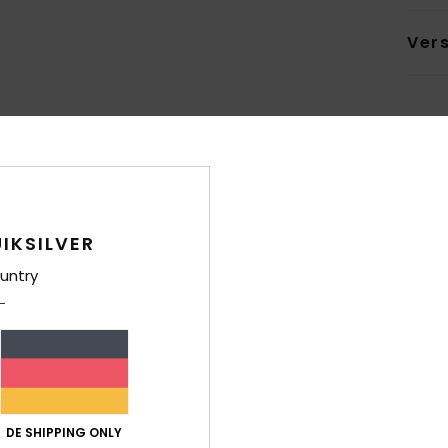
Ver
Durchschnittliche Bewertung
4.5
IKSILVER
/5
untry
basierend auf
31 verifizierten Bewertungen
seit September 2025
87% unserer Kunden empfehlen dieses Produkt
-Leistungs-Verhältnis
Größe
Mat
4.5
Zu klein
Zu groß
DE SHIPPING ONLY