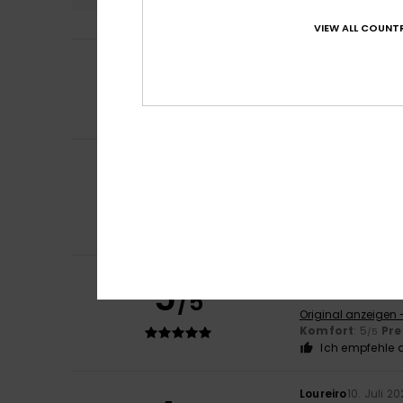
VIEW ALL COUNTR
3
Aurelio
17. Juli 202
/5
Gutes Kleidungss
Original anzeigen 
Komfort
: 5
Pre
/5
Benjamin
16. Juli 
5
/5
Passende Größe
Original anzeigen 
Komfort
: 5
Pre
/5
Ich empfehle d
Benjamin
16. Juli 
5
/5
Passende Größe
Original anzeigen 
Komfort
: 5
Pre
/5
Ich empfehle d
Loureiro
10. Juli 2