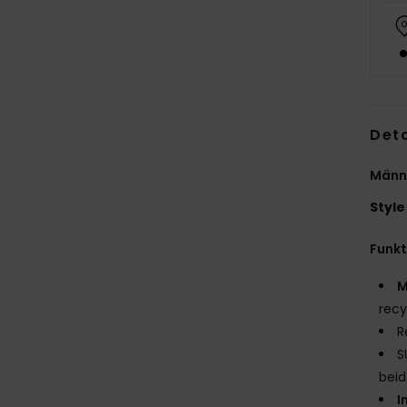
Deta
Männ
Style
Funk
M
recy
R
S
beid
I