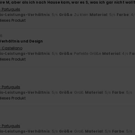
re M, aber als ich nach Hause kam, war es S, was ich gar nicht wollt
- Português
is-Leistungs-Verhältnis
: 5
Größe
: Zu klein
Material
: 5
Farbe
: 4
/5
/5
ieses Produkt
26
Verhältnis und Design
- Castellano
is-Leistungs-Verhältnis
: 5
Größe
: Perfekte Größe
Material
: 4
Fa
/5
/5
ieses Produkt
- Português
is-Leistungs-Verhältnis
: 5
Größe
: Groß
Material
: 5
Farbe
: 5
/5
/5
/5
ieses Produkt
- Português
is-Leistungs-Verhältnis
: 5
Größe
: Groß
Material
: 5
Farbe
: 5
/5
/5
/5